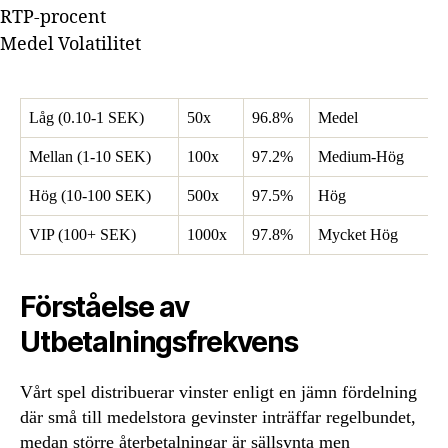
RTP-procent
Medel Volatilitet
Låg (0.10-1 SEK)
50x
96.8%
Medel
Mellan (1-10 SEK)
100x
97.2%
Medium-Hög
Hög (10-100 SEK)
500x
97.5%
Hög
VIP (100+ SEK)
1000x
97.8%
Mycket Hög
Förståelse av
Utbetalningsfrekvens
Vårt spel distribuerar vinster enligt en jämn fördelning
där små till medelstora gevinster inträffar regelbundet,
medan större återbetalningar är sällsynta men