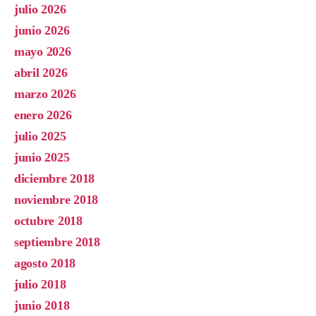
julio 2026
junio 2026
mayo 2026
abril 2026
marzo 2026
enero 2026
julio 2025
junio 2025
diciembre 2018
noviembre 2018
octubre 2018
septiembre 2018
agosto 2018
julio 2018
junio 2018