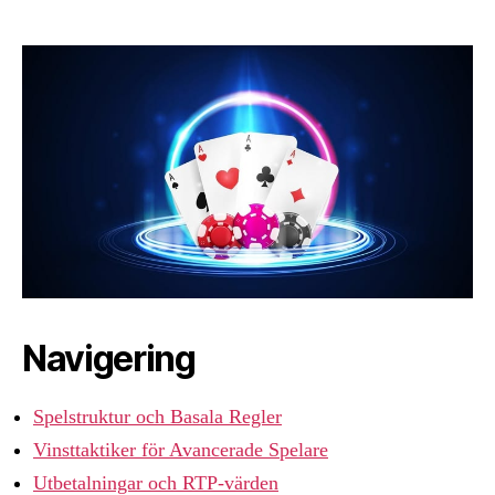
Navigering
Spelstruktur och Basala Regler
Vinsttaktiker för Avancerade Spelare
Utbetalningar och RTP-värden