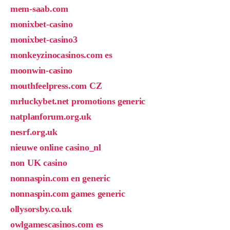
mem-saab.com
monixbet-casino
monixbet-casino3
monkeyzinocasinos.com es
moonwin-casino
mouthfeelpress.com CZ
mrluckybet.net promotions generic
natplanforum.org.uk
nesrf.org.uk
nieuwe online casino_nl
non UK casino
nonnaspin.com en generic
nonnaspin.com games generic
ollysorsby.co.uk
owlgamescasinos.com es