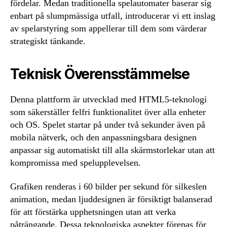
fördelar. Medan traditionella spelautomater baserar sig
enbart på slumpmässiga utfall, introducerar vi ett inslag
av spelarstyring som appellerar till dem som värderar
strategiskt tänkande.
Teknisk Överensstämmelse
Denna plattform är utvecklad med HTML5-teknologi
som säkerställer felfri funktionalitet över alla enheter
och OS. Spelet startar på under två sekunder även på
mobila nätverk, och den anpassningsbara designen
anpassar sig automatiskt till alla skärmstorlekar utan att
kompromissa med spelupplevelsen.
Grafiken renderas i 60 bilder per sekund för silkeslen
animation, medan ljuddesignen är försiktigt balanserad
för att förstärka upphetsningen utan att verka
påträngande. Dessa teknologiska aspekter förenas för