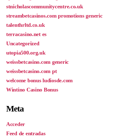
stnicholascommunitycentre.co.uk
streambetcasinos.com promotions generic
talenthrltd.co.uk
terracasino.net es
Uncategorized
utopia500.org.uk
weissbetcasino.com generic
weissbetcasino.com pt
welcome bonus ludiosde.com
Wintino Casino Bonus
Meta
Acceder
Feed de entradas