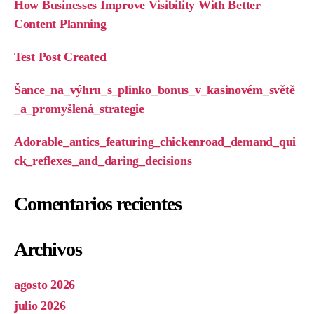
How Businesses Improve Visibility With Better
Content Planning
Test Post Created
Šance_na_výhru_s_plinko_bonus_v_kasinovém_světě
_a_promyšlená_strategie
Adorable_antics_featuring_chickenroad_demand_qui
ck_reflexes_and_daring_decisions
Comentarios recientes
Archivos
agosto 2026
julio 2026