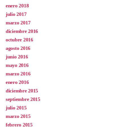
enero 2018
julio 2017
marzo 2017
diciembre 2016
octubre 2016
agosto 2016
junio 2016
mayo 2016
marzo 2016
enero 2016
diciembre 2015
septiembre 2015
julio 2015
marzo 2015
febrero 2015