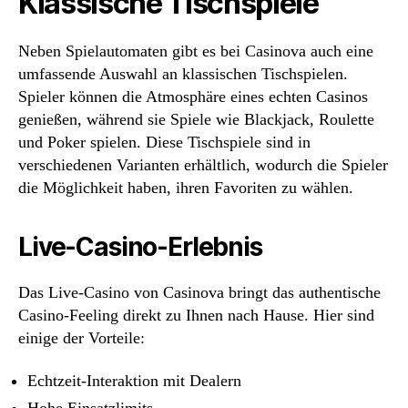
Klassische Tischspiele
Neben Spielautomaten gibt es bei Casinova auch eine
umfassende Auswahl an klassischen Tischspielen.
Spieler können die Atmosphäre eines echten Casinos
genießen, während sie Spiele wie Blackjack, Roulette
und Poker spielen. Diese Tischspiele sind in
verschiedenen Varianten erhältlich, wodurch die Spieler
die Möglichkeit haben, ihren Favoriten zu wählen.
Live-Casino-Erlebnis
Das Live-Casino von Casinova bringt das authentische
Casino-Feeling direkt zu Ihnen nach Hause. Hier sind
einige der Vorteile:
Echtzeit-Interaktion mit Dealern