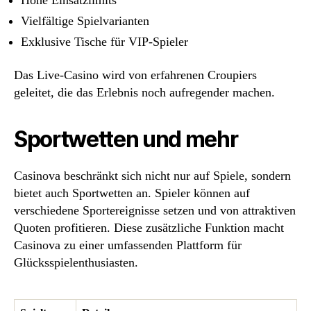
Hohe Einsatzlimits
Vielfältige Spielvarianten
Exklusive Tische für VIP-Spieler
Das Live-Casino wird von erfahrenen Croupiers
geleitet, die das Erlebnis noch aufregender machen.
Sportwetten und mehr
Casinova beschränkt sich nicht nur auf Spiele, sondern
bietet auch Sportwetten an. Spieler können auf
verschiedene Sportereignisse setzen und von attraktiven
Quoten profitieren. Diese zusätzliche Funktion macht
Casinova zu einer umfassenden Plattform für
Glücksspielenthusiasten.