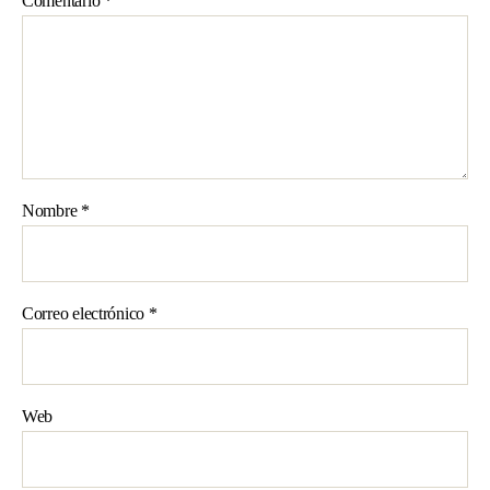
Comentario
*
Nombre
*
Correo electrónico
*
Web