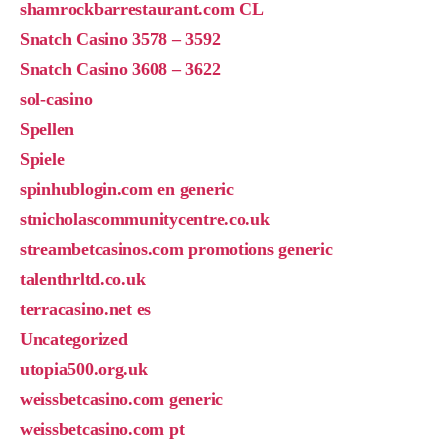
shamrockbarrestaurant.com CL
Snatch Casino 3578 – 3592
Snatch Casino 3608 – 3622
sol-casino
Spellen
Spiele
spinhublogin.com en generic
stnicholascommunitycentre.co.uk
streambetcasinos.com promotions generic
talenthrltd.co.uk
terracasino.net es
Uncategorized
utopia500.org.uk
weissbetcasino.com generic
weissbetcasino.com pt