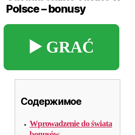
Polsce – bonusy
▶️ GRAĆ
Содержимое
Wprowadzenie do świata
bonusów