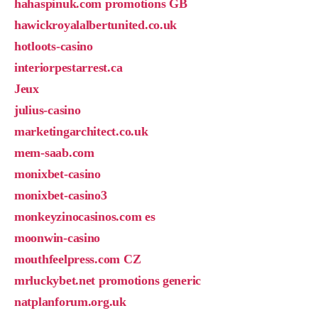
hahaspinuk.com promotions GB
hawickroyalalbertunited.co.uk
hotloots-casino
interiorpestarrest.ca
Jeux
julius-casino
marketingarchitect.co.uk
mem-saab.com
monixbet-casino
monixbet-casino3
monkeyzinocasinos.com es
moonwin-casino
mouthfeelpress.com CZ
mrluckybet.net promotions generic
natplanforum.org.uk