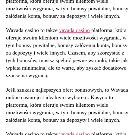
platforma, która oferuje swoim klientom wiele
możliwości wygrania, w tym bonusy powitalne, bonusy
załóżenia konta, bonusy za depozyty i wiele innych.
Wavada casino to także
vavada casino
platforma, która
oferuje swoim klientom wiele możliwości wygrania, w
tym bonusy powitalne, bonusy załóżenia konta, bonusy
za depozyty i wiele innych. Czasem, aby skorzystać z
tych bonusów, musisz spełnić pewne warunki, takie jak
wpłata minimalna, ale to warte, aby zyskać dodatkowe
szanse na wygraną.
Jeśli szukasz najlepszych ofert bonusowych, to Wavada
online casino jest idealnym wyborem. Kasyno to
platforma, która oferuje swoim klientom wiele
możliwości wygrania, w tym bonusy powitalne, bonusy
załóżenia konta, bonusy za depozyty i wiele innych.
Wavada casino to także
vavada casino
platforma, która