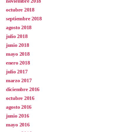
noviembre 2018
octubre 2018
septiembre 2018
agosto 2018
julio 2018
junio 2018
mayo 2018
enero 2018
julio 2017
marzo 2017
diciembre 2016
octubre 2016
agosto 2016
junio 2016
mayo 2016