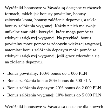
Wyróżniki bonusowe w Vavada są dostępne w różnych
formach, takich jak bonusy powitalne, bonusy
załóżenia konta, bonusy załóżenia depozytu, a także
bonusy załóżenia wygranej. Każdy z nich ma swoje
unikalne warunki i korzyści, które mogą pomóc w
zdobyciu większej wygranej. Na przykład, bonus
powitalny może pomóc w zdobyciu większej wygranej,
natomiast bonus załóżenia depozytu może pomóc w
zdobyciu większej wygranej, jeśli gracz zdecyduje się
na złożenie depozytu.
Bonus powitalny: 100% bonus do 1 000 PLN
Bonus załóżenia konta: 50% bonus do 500 PLN
Bonus załóżenia depozytu: 20% bonus do 2 000 PLN
Bonus załóżenia wygranej: 10% bonus do 5 000 PLN
Wyróżniki bonusowe w Vavada są dostępne dla nowych