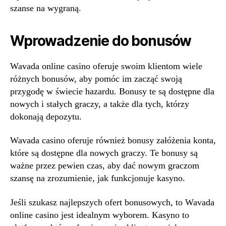
szanse na wygraną.
Wprowadzenie do bonusów
Wavada online casino oferuje swoim klientom wiele
różnych bonusów, aby pomóc im zacząć swoją
przygodę w świecie hazardu. Bonusy te są dostępne dla
nowych i stałych graczy, a także dla tych, którzy
dokonają depozytu.
Wavada casino oferuje również bonusy załóżenia konta,
które są dostępne dla nowych graczy. Te bonusy są
ważne przez pewien czas, aby dać nowym graczom
szansę na zrozumienie, jak funkcjonuje kasyno.
Jeśli szukasz najlepszych ofert bonusowych, to Wavada
online casino jest idealnym wyborem. Kasyno to