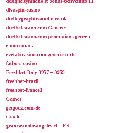
designcitymilano.it bonus-benvenuto IT
divaspin-casino
dudleygraphicsstudio.co.uk
duelbetcasino.com Generic
duelbetcasino.com promotions generic
ennorton.uk
evetabicasino.com generic turk
fatboss-casino
Freshbet Italy 3957 – 3959
freshbet-brazil
freshbet-france1
Games
getgodz.com-de
Giochi
grancasinolosangeles.cl – ES