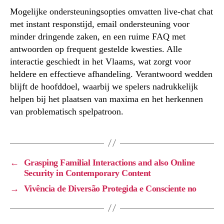
Mogelijke ondersteuningsopties omvatten live-chat chat
met instant responstijd, email ondersteuning voor
minder dringende zaken, en een ruime FAQ met
antwoorden op frequent gestelde kwesties. Alle
interactie geschiedt in het Vlaams, wat zorgt voor
heldere en effectieve afhandeling. Verantwoord wedden
blijft de hoofddoel, waarbij we spelers nadrukkelijk
helpen bij het plaatsen van maxima en het herkennen
van problematisch spelpatroon.
←
Grasping Familial Interactions and also Online
Security in Contemporary Content
→
Vivência de Diversão Protegida e Consciente no