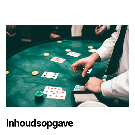
Inhoudsopgave