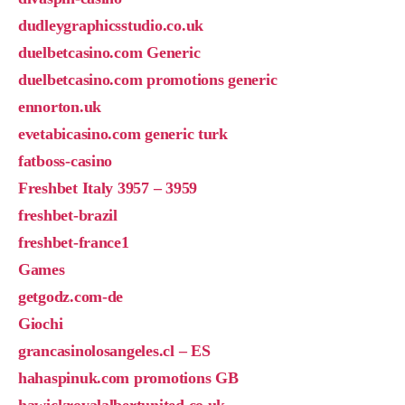
dudleygraphicsstudio.co.uk
duelbetcasino.com Generic
duelbetcasino.com promotions generic
ennorton.uk
evetabicasino.com generic turk
fatboss-casino
Freshbet Italy 3957 – 3959
freshbet-brazil
freshbet-france1
Games
getgodz.com-de
Giochi
grancasinolosangeles.cl – ES
hahaspinuk.com promotions GB
hawickroyalalbertunited.co.uk