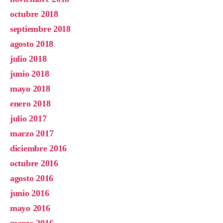
octubre 2018
septiembre 2018
agosto 2018
julio 2018
junio 2018
mayo 2018
enero 2018
julio 2017
marzo 2017
diciembre 2016
octubre 2016
agosto 2016
junio 2016
mayo 2016
marzo 2016