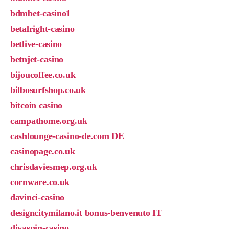
bdmbet-casino1
betalright-casino
betlive-casino
betnjet-casino
bijoucoffee.co.uk
bilbosurfshop.co.uk
bitcoin casino
campathome.org.uk
cashlounge-casino-de.com DE
casinopage.co.uk
chrisdaviesmep.org.uk
cornware.co.uk
davinci-casino
designcitymilano.it bonus-benvenuto IT
divaspin-casino