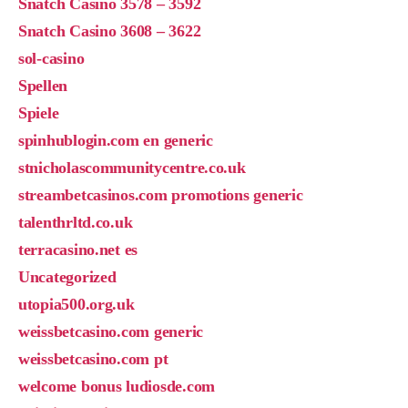
Snatch Casino 3578 – 3592
Snatch Casino 3608 – 3622
sol-casino
Spellen
Spiele
spinhublogin.com en generic
stnicholascommunitycentre.co.uk
streambetcasinos.com promotions generic
talenthrltd.co.uk
terracasino.net es
Uncategorized
utopia500.org.uk
weissbetcasino.com generic
weissbetcasino.com pt
welcome bonus ludiosde.com