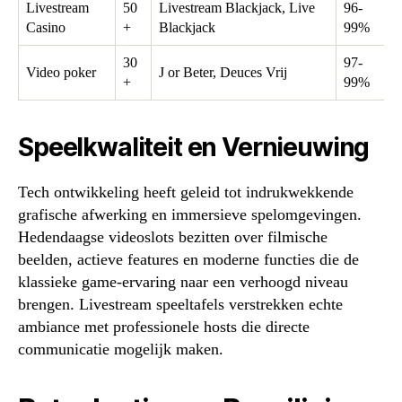
Livestream
50
Livestream Blackjack, Live
96-
Casino
+
Blackjack
99%
30
97-
Video poker
J or Beter, Deuces Vrij
+
99%
Speelkwaliteit en Vernieuwing
Tech ontwikkeling heeft geleid tot indrukwekkende
grafische afwerking en immersieve spelomgevingen.
Hedendaagse videoslots bezitten over filmische
beelden, actieve features en moderne functies die de
klassieke game-ervaring naar een verhoogd niveau
brengen. Livestream speeltafels verstrekken echte
ambiance met professionele hosts die directe
communicatie mogelijk maken.