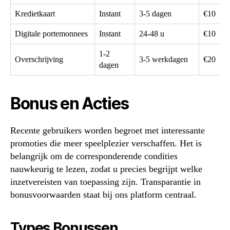
Kredietkaart
Instant
3-5 dagen
€10
Digitale portemonnees
Instant
24-48 u
€10
1-2
Overschrijving
3-5 werkdagen
€20
dagen
Bonus en Acties
Recente gebruikers worden begroet met interessante
promoties die meer speelplezier verschaffen. Het is
belangrijk om de corresponderende condities
nauwkeurig te lezen, zodat u precies begrijpt welke
inzetvereisten van toepassing zijn. Transparantie in
bonusvoorwaarden staat bij ons platform centraal.
Types Bonussen