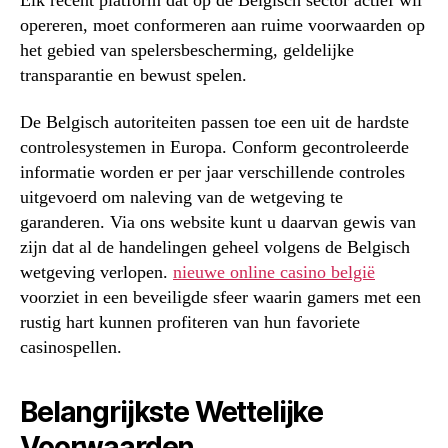
opereren, moet conformeren aan ruime voorwaarden op
het gebied van spelersbescherming, geldelijke
transparantie en bewust spelen.
De Belgisch autoriteiten passen toe een uit de hardste
controlesystemen in Europa. Conform gecontroleerde
informatie worden er per jaar verschillende controles
uitgevoerd om naleving van de wetgeving te
garanderen. Via ons website kunt u daarvan gewis van
zijn dat al de handelingen geheel volgens de Belgisch
wetgeving verlopen.
nieuwe online casino belgië
voorziet in een beveiligde sfeer waarin gamers met een
rustig hart kunnen profiteren van hun favoriete
casinospellen.
Belangrijkste Wettelijke
Voorwaarden