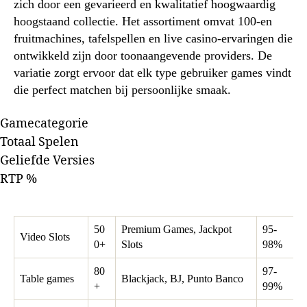
zich door een gevarieerd en kwalitatief hoogwaardig
hoogstaand collectie. Het assortiment omvat 100-en
fruitmachines, tafelspellen en live casino-ervaringen die
ontwikkeld zijn door toonaangevende providers. De
variatie zorgt ervoor dat elk type gebruiker games vindt
die perfect matchen bij persoonlijke smaak.
Gamecategorie
Totaal Spelen
Geliefde Versies
RTP %
50
Premium Games, Jackpot
95-
Video Slots
0+
Slots
98%
80
97-
Table games
Blackjack, BJ, Punto Banco
+
99%