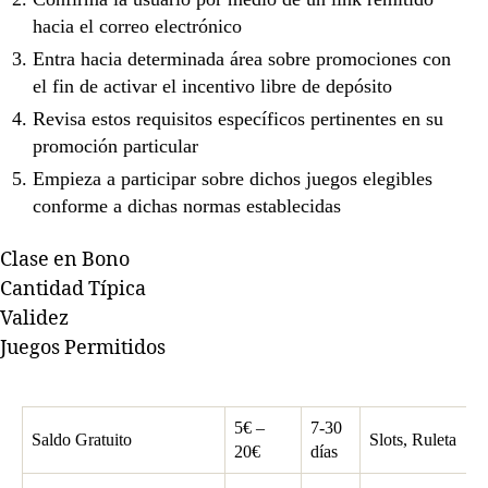
hacia el correo electrónico
Entra hacia determinada área sobre promociones con
el fin de activar el incentivo libre de depósito
Revisa estos requisitos específicos pertinentes en su
promoción particular
Empieza a participar sobre dichos juegos elegibles
conforme a dichas normas establecidas
Clase en Bono
Cantidad Típica
Validez
Juegos Permitidos
5€ –
7-30
Saldo Gratuito
Slots, Ruleta
20€
días