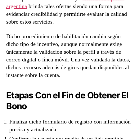
argentina
brinda tales ofertas siendo una forma para
evidenciar credibilidad y permitirte evaluar la calidad
sobre estos servicios.
Dicho procedimiento de habilitación cambia según
dicho tipo de incentivo, aunque normalmente exige
únicamente la validación sobre la perfil a través de
correo digital o línea móvil. Una vez validada la datos,
dichos recursos además de giros quedan disponibles al
instante sobre la cuenta.
Etapas Con el Fin de Obtener El
Bono
Finaliza dicho formulario de registro con información
precisa y actualizada
Confirma la usuario por medio de un link remitido