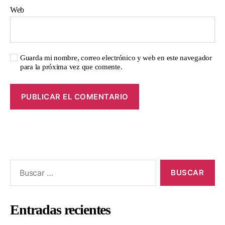
Web
Guarda mi nombre, correo electrónico y web en este navegador
para la próxima vez que comente.
Buscar:
Entradas recientes