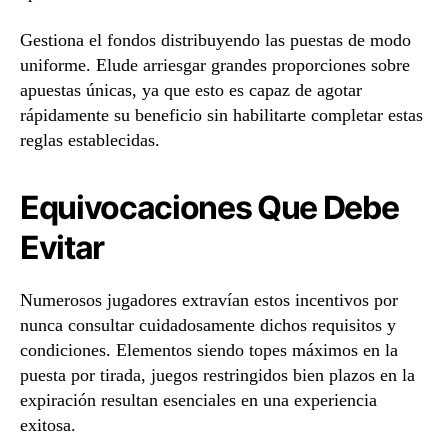
Gestiona el fondos distribuyendo las puestas de modo
uniforme. Elude arriesgar grandes proporciones sobre
apuestas únicas, ya que esto es capaz de agotar
rápidamente su beneficio sin habilitarte completar estas
reglas establecidas.
Equivocaciones Que Debe
Evitar
Numerosos jugadores extravían estos incentivos por
nunca consultar cuidadosamente dichos requisitos y
condiciones. Elementos siendo topes máximos en la
puesta por tirada, juegos restringidos bien plazos en la
expiración resultan esenciales en una experiencia
exitosa.