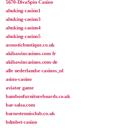
5670-DivaSpin Casino
abuking-casino1
abuking-casino3
abuking-casino4
abuking-casino5
acousticboutique.co.uk
akibawincasinos.com fr
akibawincasinos.com-de
alle nederlandse casinos_nl
asino-casino
aviator game
bamboofurnitureboards.co.uk
bar-salsa.com
barnestennisclub.co.uk
bdmbet-casino