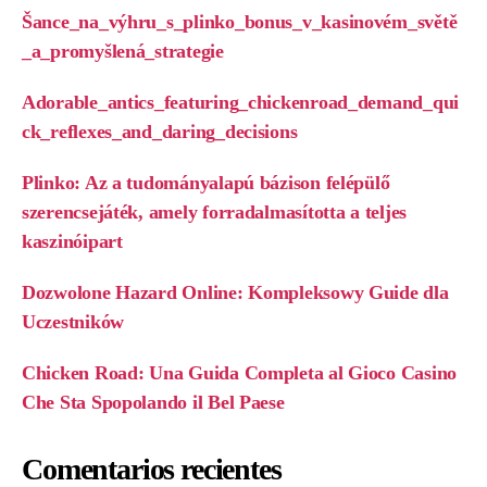
Šance_na_výhru_s_plinko_bonus_v_kasinovém_světě
_a_promyšlená_strategie
Adorable_antics_featuring_chickenroad_demand_qui
ck_reflexes_and_daring_decisions
Plinko: Az a tudományalapú bázison felépülő
szerencsejáték, amely forradalmasította a teljes
kaszinóipart
Dozwolone Hazard Online: Kompleksowy Guide dla
Uczestników
Chicken Road: Una Guida Completa al Gioco Casino
Che Sta Spopolando il Bel Paese
Comentarios recientes