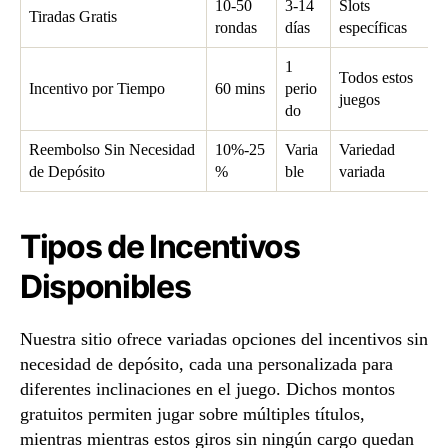
10-50
3-14
Slots
Tiradas Gratis
rondas
días
específicas
1
Todos estos
Incentivo por Tiempo
60 mins
perio
juegos
do
Reembolso Sin Necesidad
10%-25
Varia
Variedad
de Depósito
%
ble
variada
Tipos de Incentivos
Disponibles
Nuestra sitio ofrece variadas opciones del incentivos sin
necesidad de depósito, cada una personalizada para
diferentes inclinaciones en el juego. Dichos montos
gratuitos permiten jugar sobre múltiples títulos,
mientras mientras estos giros sin ningún cargo quedan