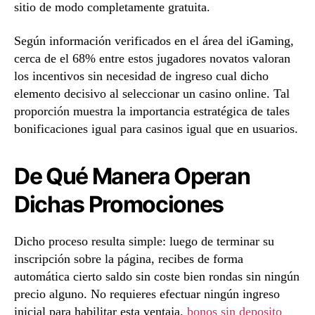
sitio de modo completamente gratuita.
Según información verificados en el área del iGaming,
cerca de el 68% entre estos jugadores novatos valoran
los incentivos sin necesidad de ingreso cual dicho
elemento decisivo al seleccionar un casino online. Tal
proporción muestra la importancia estratégica de tales
bonificaciones igual para casinos igual que en usuarios.
De Qué Manera Operan
Dichas Promociones
Dicho proceso resulta simple: luego de terminar su
inscripción sobre la página, recibes de forma
automática cierto saldo sin coste bien rondas sin ningún
precio alguno. No requieres efectuar ningún ingreso
inicial para habilitar esta ventaja.
bonos sin deposito