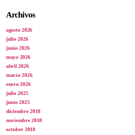
Archivos
agosto 2026
julio 2026
junio 2026
mayo 2026
abril 2026
marzo 2026
enero 2026
julio 2025
junio 2025
diciembre 2018
noviembre 2018
octubre 2018