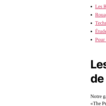
Les R
Roua
Tech
Étude
Pour 
Le
de
Notre g
«The Pr