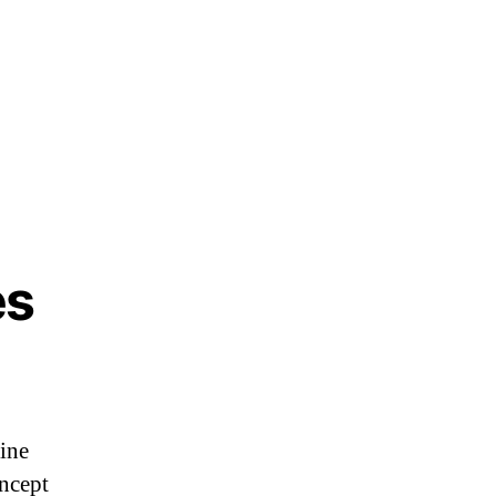
es
aine
oncept