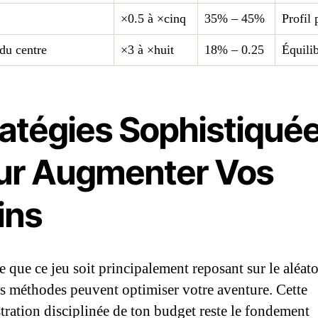
×0.5 à ×cinq
35% – 45%
Profil 
du centre
×3 à ×huit
18% – 0.25
Équili
ratégies Sophistiqué
ur Augmenter Vos
ins
 que ce jeu soit principalement reposant sur le aléato
es méthodes peuvent optimiser votre aventure. Cette
tration disciplinée de ton budget reste le fondement