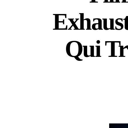
Exhaust
Qui Tr