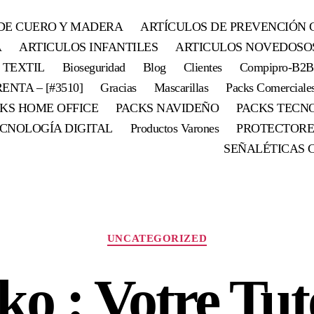
DE CUERO Y MADERA
ARTÍCULOS DE PREVENCIÓN 
A
ARTICULOS INFANTILES
ARTICULOS NOVEDOSO
 TEXTIL
Bioseguridad
Blog
Clientes
Compipro-B2B
ENTA – [#3510]
Gracias
Mascarillas
Packs Comerciale
KS HOME OFFICE
PACKS NAVIDEÑO
PACKS TECN
CNOLOGÍA DIGITAL
Productos Varones
PROTECTORE
SEÑALÉTICAS 
Categorías
UNCATEGORIZED
ko : Votre Tut