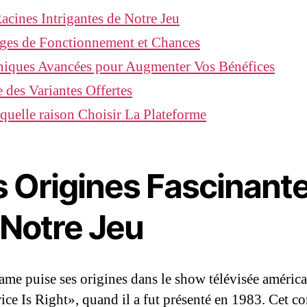
acines Intrigantes de Notre Jeu
ges de Fonctionnement et Chances
niques Avancées pour Augmenter Vos Bénéfices
 des Variantes Offertes
quelle raison Choisir La Plateforme
s Origines Fascinant
 Notre Jeu
ame puise ses origines dans le show télévisée améric
ice Is Right», quand il a fut présenté en 1983. Cet c