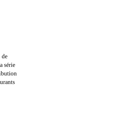
p de
a série
ibution
ourants