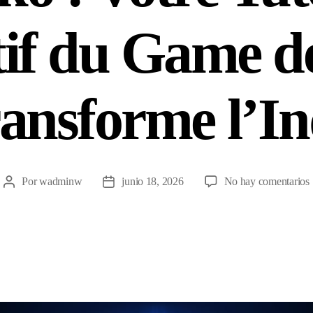
if du Game d
ansforme l’In
Por
wadminw
junio 18, 2026
No hay comentarios
Autor
Fecha
de
de
:
la
la
entrada
entrada
T