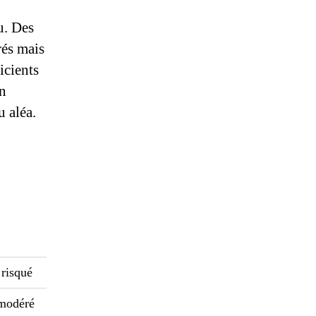
u. Des
rés mais
icients
on
u aléa.
 risqué
 modéré