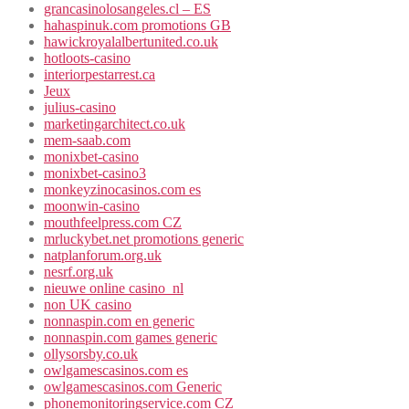
grancasinolosangeles.cl – ES
hahaspinuk.com promotions GB
hawickroyalalbertunited.co.uk
hotloots-casino
interiorpestarrest.ca
Jeux
julius-casino
marketingarchitect.co.uk
mem-saab.com
monixbet-casino
monixbet-casino3
monkeyzinocasinos.com es
moonwin-casino
mouthfeelpress.com CZ
mrluckybet.net promotions generic
natplanforum.org.uk
nesrf.org.uk
nieuwe online casino_nl
non UK casino
nonnaspin.com en generic
nonnaspin.com games generic
ollysorsby.co.uk
owlgamescasinos.com es
owlgamescasinos.com Generic
phonemonitoringservice.com CZ