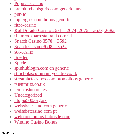
Popular Casino
premiumbahisgiris.com generic turk
public
raptergiris.com bonus generic
ritzo-casino
RollDorado Casino 2671 – 2674, 2676 – 2678, 2682
shamrockbarrestaurant.com CL
Snatch Casino 3578 – 3592
Snatch Casino 3608 – 3622
sol-casino
Spellen
Spiele
spinhublogin.com en generic
stnicholascommunitycentre.co.uk
streambetcasinos.com promotions generic
talenthrltd.co.uk
terracasino.net es
Uncategorized
utopia500.org.uk
weissbetcasino.com generic
weissbetcasino.com pt
welcome bonus ludiosde.com
Wintino Casino Bonus