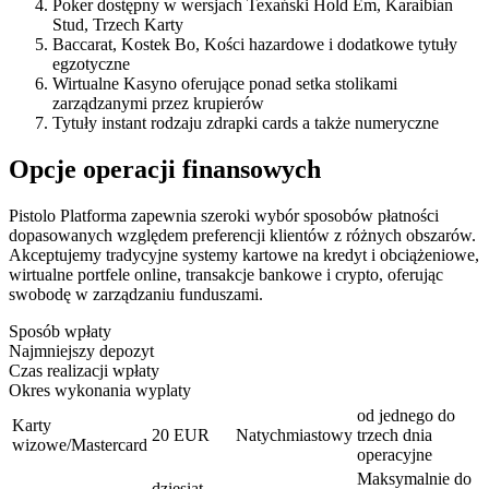
Poker dostępny w wersjach Texański Hold Em, Karaibian
Stud, Trzech Karty
Baccarat, Kostek Bo, Kości hazardowe i dodatkowe tytuły
egzotyczne
Wirtualne Kasyno oferujące ponad setka stolikami
zarządzanymi przez krupierów
Tytuły instant rodzaju zdrapki cards a także numeryczne
Opcje operacji finansowych
Pistolo Platforma zapewnia szeroki wybór sposobów płatności
dopasowanych względem preferencji klientów z różnych obszarów.
Akceptujemy tradycyjne systemy kartowe na kredyt i obciążeniowe,
wirtualne portfele online, transakcje bankowe i crypto, oferując
swobodę w zarządzaniu funduszami.
Sposób wpłaty
Najmniejszy depozyt
Czas realizacji wpłaty
Okres wykonania wyplaty
od jednego do
Karty
20 EUR
Natychmiastowy
trzech dnia
wizowe/Mastercard
operacyjne
Maksymalnie do
dziesiąt