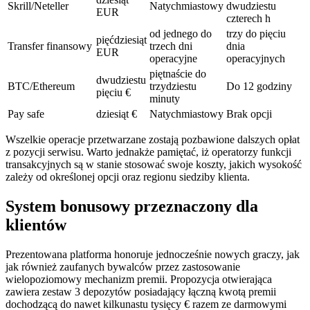
Skrill/Neteller
Natychmiastowy
dwudziestu
EUR
czterech h
od jednego do
trzy do pięciu
pięćdziesiąt
Transfer finansowy
trzech dni
dnia
EUR
operacyjne
operacyjnych
piętnaście do
dwudziestu
BTC/Ethereum
trzydziestu
Do 12 godziny
pięciu €
minuty
Pay safe
dziesiąt €
Natychmiastowy
Brak opcji
Wszelkie operacje przetwarzane zostają pozbawione dalszych opłat
z pozycji serwisu. Warto jednakże pamiętać, iż operatorzy funkcji
transakcyjnych są w stanie stosować swoje koszty, jakich wysokość
zależy od określonej opcji oraz regionu siedziby klienta.
System bonusowy przeznaczony dla
klientów
Prezentowana platforma honoruje jednocześnie nowych graczy, jak
jak również zaufanych bywalców przez zastosowanie
wielopoziomowy mechanizm premii. Propozycja otwierająca
zawiera zestaw 3 depozytów posiadający łączną kwotą premii
dochodzącą do nawet kilkunastu tysięcy € razem ze darmowymi