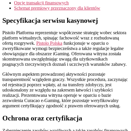
Opcje transakcji finansowych
Schemat premiowy przeznaczony dla klientów
Specyfikacja serwisu kasynowej
Pistolo Platforma reprezentuje współczesne strategię wobec sektora
platform wirtualnych, spinając fachowość wraz z rozbudowaną
ofertą rozgrywek.
Pistolo Polska
funkcjonuje w oparciu o
zweryfikowane wymogi bezpieczeństwa a także regulacje legalne
obowiązujące dla obszarze iGaming. Oferowana witryna została
skonstruowana uwzględniając uwagą dla użytkownikach
pragnących rzeczywistych doznań i uczciwych warunków zabawy.
Głównym aspektem prowadzonej aktywności pozostaje
transparentność względem graczy. Wszystkie procedura, zaczynając
od rejestracji poprzez wpłaty, aż na transfery zdobyczy, jest
udoskonalony ze względu na zakresem łatwości i szybkości
realizacji. Prezentowana witryna operuje w oparciu o bazie
zezwolenia Curacao e-Gaming, które pozostaje weryfikowalny
argument certyfikujący zgodność z prawem oferowanych usług.
Ochrona oraz certyfikacja
Zabezpieczenie zasobów wrażliwych a także zasobów finansowych