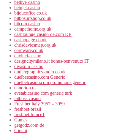
betlive-casino
betnjet-casino
bijoucoffee.co.uk
bilbosurfshop.co.uk
bitcoin casino
campathome.org.uk
cashlounge-casino-de.com DE
casinopage.co.uk
chrisdaviesmep.org.uk
cornware.co.uk
davinci-casino
designcitymilano.it bonus-benvenuto IT
divaspin-casino
dudleygraphicsstudio.co.uk
duelbetcasino.com Generic
duelbetcasino.com promotions generic
ennorton.uk
evetabicasino.com generic turk
fatboss-casino
Freshbet Italy 3957 – 3959
freshbet-brazil
freshbet-france1
Games
getgodz.com-de
Giochi