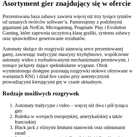
Asortyment gier znajdujący się w ofercie
Prezentowana baza zabawy zawiera więcej niż trzy tysiące tytułów
od uznanych twórców software’u. Partnerujemy z podobnymi
gigantami jak NetEnt, Microgaming, Pragmatic Play i Evolution
Gaming, które zapewnia szczytową klasę grafiki, systemu zabawy
oraz sprawiedliwe generowanie rezultatów.
Automaty służące do rozgrywki stanowią serce prezentowanej
gamy, zawierając tradycyjne maszyny trzybębnowe, współczesne
automaty wideo z rozbudowanymi mechanizmami premiowymi, i
rosnące jackpoty dające spektakularne wygrane. Obok
wymienionego dostępne pozostają rozgrywki stołowe oferowane w
wariantach RNG i dział live casino przy autentycznymi
prowadzącymi kierującymi grę w czasie aktualnym.
Rodzaje możliwych rozgrywek
Automaty tradycyjne i video – więcej niż dwa i pół tysiąca
gier
Ruletka w wersjach europejskiej, amerykańskiej a także
francuskiej
Black jack z różnymi limitami stanowisk oraz odmianami
zasad