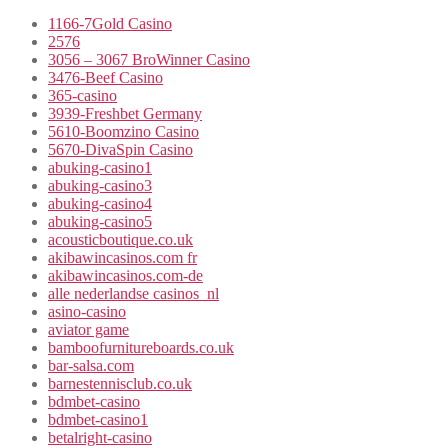
1166-7Gold Casino
2576
3056 – 3067 BroWinner Casino
3476-Beef Casino
365-casino
3939-Freshbet Germany
5610-Boomzino Casino
5670-DivaSpin Casino
abuking-casino1
abuking-casino3
abuking-casino4
abuking-casino5
acousticboutique.co.uk
akibawincasinos.com fr
akibawincasinos.com-de
alle nederlandse casinos_nl
asino-casino
aviator game
bamboofurnitureboards.co.uk
bar-salsa.com
barnestennisclub.co.uk
bdmbet-casino
bdmbet-casino1
betalright-casino