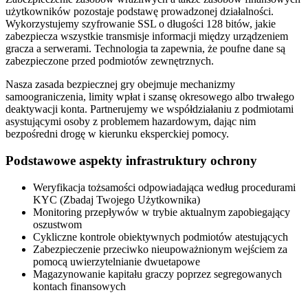
użytkowników pozostaje podstawę prowadzonej działalności.
Wykorzystujemy szyfrowanie SSL o długości 128 bitów, jakie
zabezpiecza wszystkie transmisje informacji między urządzeniem
gracza a serwerami. Technologia ta zapewnia, że poufne dane są
zabezpieczone przed podmiotów zewnętrznych.
Nasza zasada bezpiecznej gry obejmuje mechanizmy
samoograniczenia, limity wpłat i szansę okresowego albo trwałego
deaktywacji konta. Partnerujemy we współdziałaniu z podmiotami
asystującymi osoby z problemem hazardowym, dając nim
bezpośredni drogę w kierunku eksperckiej pomocy.
Podstawowe aspekty infrastruktury ochrony
Weryfikacja tożsamości odpowiadająca według procedurami
KYC (Zbadaj Twojego Użytkownika)
Monitoring przepływów w trybie aktualnym zapobiegający
oszustwom
Cykliczne kontrole obiektywnych podmiotów atestujących
Zabezpieczenie przeciwko nieupoważnionym wejściem za
pomocą uwierzytelnianie dwuetapowe
Magazynowanie kapitału graczy poprzez segregowanych
kontach finansowych