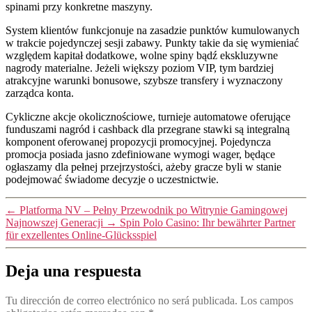
spinami przy konkretne maszyny.
System klientów funkcjonuje na zasadzie punktów kumulowanych
w trakcie pojedynczej sesji zabawy. Punkty takie da się wymieniać
względem kapitał dodatkowe, wolne spiny bądź ekskluzywne
nagrody materialne. Jeżeli większy poziom VIP, tym bardziej
atrakcyjne warunki bonusowe, szybsze transfery i wyznaczony
zarządca konta.
Cykliczne akcje okolicznościowe, turnieje automatowe oferujące
funduszami nagród i cashback dla przegrane stawki są integralną
komponent oferowanej propozycji promocyjnej. Pojedyncza
promocja posiada jasno zdefiniowane wymogi wager, będące
ogłaszamy dla pełnej przejrzystości, ażeby gracze byli w stanie
podejmować świadome decyzje o uczestnictwie.
←
Platforma NV – Pełny Przewodnik po Witrynie Gamingowej
Najnowszej Generacji
→
Spin Polo Casino: Ihr bewährter Partner
für exzellentes Online-Glücksspiel
Deja una respuesta
Tu dirección de correo electrónico no será publicada.
Los campos