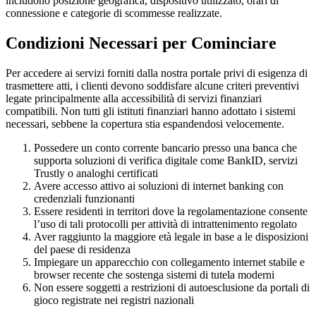
includono posizione geografica, dispositivo utilizzato, orari di
connessione e categorie di scommesse realizzate.
Condizioni Necessari per Cominciare
Per accedere ai servizi forniti dalla nostra portale privi di esigenza di
trasmettere atti, i clienti devono soddisfare alcune criteri preventivi
legate principalmente alla accessibilità di servizi finanziari
compatibili. Non tutti gli istituti finanziari hanno adottato i sistemi
necessari, sebbene la copertura stia espandendosi velocemente.
Possedere un conto corrente bancario presso una banca che
supporta soluzioni di verifica digitale come BankID, servizi
Trustly o analoghi certificati
Avere accesso attivo ai soluzioni di internet banking con
credenziali funzionanti
Essere residenti in territori dove la regolamentazione consente
l’uso di tali protocolli per attività di intrattenimento regolato
Aver raggiunto la maggiore età legale in base a le disposizioni
del paese di residenza
Impiegare un apparecchio con collegamento internet stabile e
browser recente che sostenga sistemi di tutela moderni
Non essere soggetti a restrizioni di autoesclusione da portali di
gioco registrate nei registri nazionali