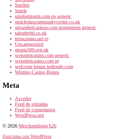
Spellen
Spiele
spinhublogin.com en generic
stnicholascommunitycentre.co.uk
streambetcasinos.com promotions generic
talenthrltd.co.uk
terracasino.net es
Uncategorized
utopia500.org.uk
weissbetcasino.com generic
weissbetcasino.com pt
welcome bonus ludiosde.com
Wintino Casino Bonus
Meta
Acceder
Feed de entradas
Feed de comentarios
WordPress.org
© 2026
Merchandising b2b
Funciona con WordPress