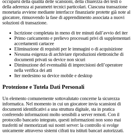
occuparsi della qualità delle scansioni, della chiarezza dei testi o
della aderenza ai parametri tecnici particolari. Ciascuna transazione
monetaria avviene mediante interfacce finanziarie protette già note al
giocatore, rimuovendo la fase di apprendimento associata a nuovi
soluzioni di transazione.
Iscrizione completata in meno di tre minuti dall’avvio del iter
Primo caricamento e prelievo processati privi di supplementari
accertamenti cartacee
Eliminazione di requisiti per le immagini o di acquisizione
Nessuna esigenza di archiviare riproduzioni elettroniche di
documenti privati su device non sicuri
Diminuzione del eventualità di imprecisioni dell’operatore
nella verifica dei atti
Iter medesimo su device mobile e desktop
Protezione e Tutela Dati Personali
Un elemento comunemente sottovalutato concerne la sicurezza
informatica. Nel momento in cui un giocatore invia scansioni di
documenti identificativi a una struttura digitale, sta in pratica
conferendo informazioni molto sensibili a server remoti. Con il
protocollo bancario integrato, questi informazioni non sono mai
trasferiti né memorizzati sui nostri server: la controllo si svolge
unicamente attraverso sistemi cifrati tra istituti bancari autorizzati.