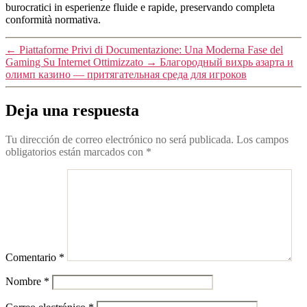
burocratici in esperienze fluide e rapide, preservando completa
conformità normativa.
←
Piattaforme Privi di Documentazione: Una Moderna Fase del
Gaming Su Internet Ottimizzato
→
Благородный вихрь азарта и
олимп казино — притягательная среда для игроков
Deja una respuesta
Tu dirección de correo electrónico no será publicada.
Los campos
obligatorios están marcados con
*
Comentario
*
Nombre
*