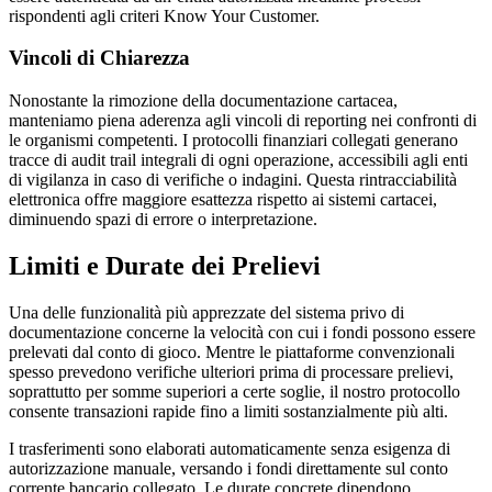
rispondenti agli criteri Know Your Customer.
Vincoli di Chiarezza
Nonostante la rimozione della documentazione cartacea,
manteniamo piena aderenza agli vincoli di reporting nei confronti di
le organismi competenti. I protocolli finanziari collegati generano
tracce di audit trail integrali di ogni operazione, accessibili agli enti
di vigilanza in caso di verifiche o indagini. Questa rintracciabilità
elettronica offre maggiore esattezza rispetto ai sistemi cartacei,
diminuendo spazi di errore o interpretazione.
Limiti e Durate dei Prelievi
Una delle funzionalità più apprezzate del sistema privo di
documentazione concerne la velocità con cui i fondi possono essere
prelevati dal conto di gioco. Mentre le piattaforme convenzionali
spesso prevedono verifiche ulteriori prima di processare prelievi,
soprattutto per somme superiori a certe soglie, il nostro protocollo
consente transazioni rapide fino a limiti sostanzialmente più alti.
I trasferimenti sono elaborati automaticamente senza esigenza di
autorizzazione manuale, versando i fondi direttamente sul conto
corrente bancario collegato. Le durate concrete dipendono