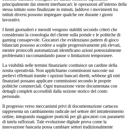
principalmente dai sistemi interbancari: le operazioni all’interno della
stessa istituto sono finalizzate in minuti, laddove i movimenti tra
istituti diversi possono impiegare qualche ore durante i giorni
lavorativi.
I limiti giornalieri e mensili vengono stabiliti secondo criteri che
considerano la cronologia del cliente sulla portale e le politiche di
gaming consapevole. Giocatori che evidenziano pattern di gioco
bilanciati possono accedere a soglie progressivamente più elevati,
mentre protocolli automatizzati identificano azioni potenzialmente
problematici raccomandando pause o limitazioni temporanee.
La visibilità nelle termini finanziarie costituisce un cardine della
nostra operatività. Non applichiamo commissioni nascoste sui
prelievi effettuati tramite i opzioni bancari diretti, sebbene gli enti
finanziari possano applicare commissioni secondo le proprie
politiche commerciali. Ogni transazione viene documentata con
dettagli completi accessibili dalla sezione storico del conto
personale.
Il progresso verso meccanismi privi di documentazione cartacea
rappresenta un cambiamento radicale nel settore del intrattenimento
online, integrando maggiore praticità per gli giocatori con parametri
di tutela rafforzati. Tale evoluzione digitale prova come la
innovazione bancaria possa cambiare settori tradizionalmente