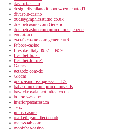
davinci-casino
designcitymilano.it bonus-benvenuto IT
divaspin-casino
dudleygraphicsstudio.co.uk
duelbetcasino.com Generic
duelbetcasino.com promotions generic
ennorton.uk
evetabicasino.com generic turk
fatboss-casino
Freshbet Italy 3957 – 3959
freshbet-brazil
freshbet-france1
Games
getgodz.com-de
Giochi
grancasinolosangeles.cl – ES
hahaspinuk.com promotions GB
hawickroyalalbertunited.co.uk
hotloots-casino
interiorpestarrest.ca
Jeux
julius-casino
marketingarchitect.co.uk
mem-saab.com
monixbet-casino