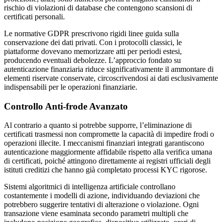
rischio di violazioni di database che contengono scansioni di
certificati personali.
Le normative GDPR prescrivono rigidi linee guida sulla
conservazione dei dati privati. Con i protocolli classici, le
piattaforme dovevano memorizzare atti per periodi estesi,
producendo eventuali debolezze. L’approccio fondato su
autenticazione finanziaria riduce significativamente il ammontare di
elementi riservate conservate, circoscrivendosi ai dati esclusivamente
indispensabili per le operazioni finanziarie.
Controllo Anti-frode Avanzato
Al contrario a quanto si potrebbe supporre, l’eliminazione di
certificati trasmessi non compromette la capacità di impedire frodi o
operazioni illecite. I meccanismi finanziari integrati garantiscono
autenticazione maggiormente affidabile rispetto alla verifica umana
di certificati, poiché attingono direttamente ai registri ufficiali degli
istituti creditizi che hanno già completato processi KYC rigorose.
Sistemi algoritmici di intelligenza artificiale controllano
costantemente i modelli di azione, individuando deviazioni che
potrebbero suggerire tentativi di alterazione o violazione. Ogni
transazione viene esaminata secondo parametri multipli che