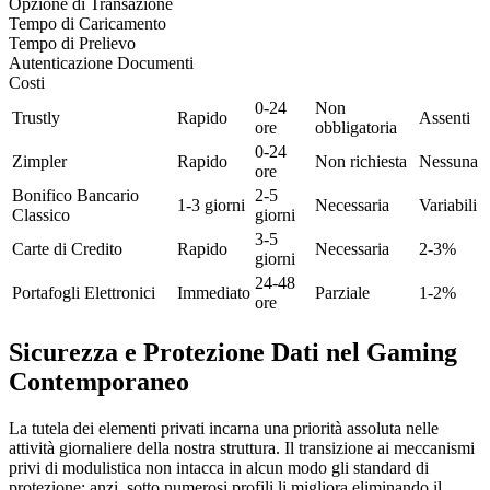
Opzione di Transazione
Tempo di Caricamento
Tempo di Prelievo
Autenticazione Documenti
Costi
0-24
Non
Trustly
Rapido
Assenti
ore
obbligatoria
0-24
Zimpler
Rapido
Non richiesta
Nessuna
ore
Bonifico Bancario
2-5
1-3 giorni
Necessaria
Variabili
Classico
giorni
3-5
Carte di Credito
Rapido
Necessaria
2-3%
giorni
24-48
Portafogli Elettronici
Immediato
Parziale
1-2%
ore
Sicurezza e Protezione Dati nel Gaming
Contemporaneo
La tutela dei elementi privati incarna una priorità assoluta nelle
attività giornaliere della nostra struttura. Il transizione ai meccanismi
privi di modulistica non intacca in alcun modo gli standard di
protezione; anzi, sotto numerosi profili li migliora eliminando il