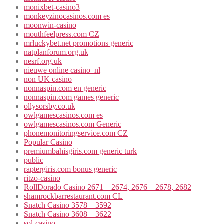
monixbet-casino3
monkeyzinocasinos.com es
moonwin-casino
mouthfeelpress.com CZ
mrluckybet.net promotions generic
natplanforum.org.uk
nesrf.org.uk
nieuwe online casino_nl
non UK casino
nonnaspin.com en generic
nonnaspin.com games generic
ollysorsby.co.uk
owlgamescasinos.com es
owlgamescasinos.com Generic
phonemonitoringservice.com CZ
Popular Casino
premiumbahisgiris.com generic turk
public
raptergiris.com bonus generic
ritzo-casino
RollDorado Casino 2671 – 2674, 2676 – 2678, 2682
shamrockbarrestaurant.com CL
Snatch Casino 3578 – 3592
Snatch Casino 3608 – 3622
sol-casino