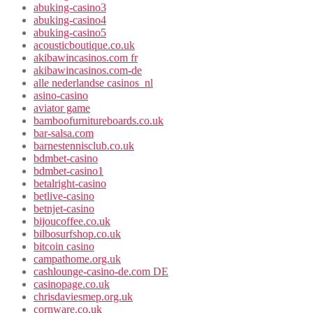
abuking-casino3
abuking-casino4
abuking-casino5
acousticboutique.co.uk
akibawincasinos.com fr
akibawincasinos.com-de
alle nederlandse casinos_nl
asino-casino
aviator game
bamboofurnitureboards.co.uk
bar-salsa.com
barnestennisclub.co.uk
bdmbet-casino
bdmbet-casino1
betalright-casino
betlive-casino
betnjet-casino
bijoucoffee.co.uk
bilbosurfshop.co.uk
bitcoin casino
campathome.org.uk
cashlounge-casino-de.com DE
casinopage.co.uk
chrisdaviesmep.org.uk
cornware.co.uk