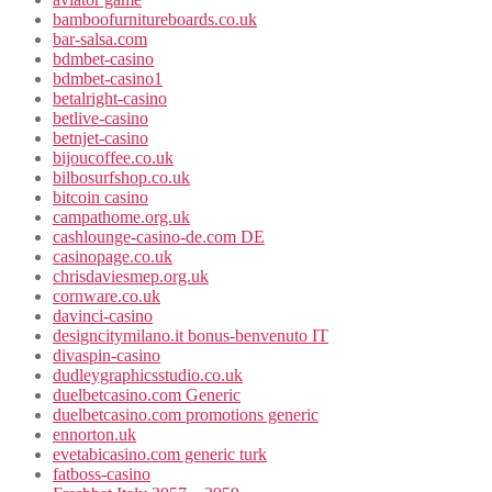
bamboofurnitureboards.co.uk
bar-salsa.com
bdmbet-casino
bdmbet-casino1
betalright-casino
betlive-casino
betnjet-casino
bijoucoffee.co.uk
bilbosurfshop.co.uk
bitcoin casino
campathome.org.uk
cashlounge-casino-de.com DE
casinopage.co.uk
chrisdaviesmep.org.uk
cornware.co.uk
davinci-casino
designcitymilano.it bonus-benvenuto IT
divaspin-casino
dudleygraphicsstudio.co.uk
duelbetcasino.com Generic
duelbetcasino.com promotions generic
ennorton.uk
evetabicasino.com generic turk
fatboss-casino