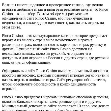
Если вы ищете надежное и проверенное казино, где можно
играть в любимые игры и выиграть реальные деньги, то Pinco
Casino – ваш выбор. В этом обзоре мы рассмотрим
официальный сайт Pinco Casino, его преимущества и
недостатки, а также дадим вам советы, как начать играть на
этом сайте.
Pinco Casino – это международное казино, которое предлагает
игрокам из многих стран мира возможность играть в
различных играх, включая слоты, карточные игры, рулетку и
другие. Официальный сайт Pinco Casino доступен на
нескольких языках, включая русский, что делает его
доступным для игроков из России и других стран, где русский
язык является официальным.
Официальный сайт Pinco Casino имеет современный дизайн и
простой интерфейс, который позволяет игрокам легко найти и
начать играть в любимые игры. Сайт регулярно обновляется,
чтобы обеспечить безопасность и конфиденциальность
игроков.
Pinco Casino предлагает игрокам несколько способов депозита,
включая банковские карты, электронные деньги и другие.
Минимальный депозит на сайте составляет 10 евро, что делает
его доступным для игроков с любым бюджетом.