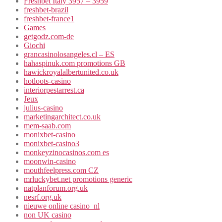
Freshbet Italy 3957 – 3959
freshbet-brazil
freshbet-france1
Games
getgodz.com-de
Giochi
grancasinolosangeles.cl – ES
hahaspinuk.com promotions GB
hawickroyalalbertunited.co.uk
hotloots-casino
interiorpestarrest.ca
Jeux
julius-casino
marketingarchitect.co.uk
mem-saab.com
monixbet-casino
monixbet-casino3
monkeyzinocasinos.com es
moonwin-casino
mouthfeelpress.com CZ
mrluckybet.net promotions generic
natplanforum.org.uk
nesrf.org.uk
nieuwe online casino_nl
non UK casino