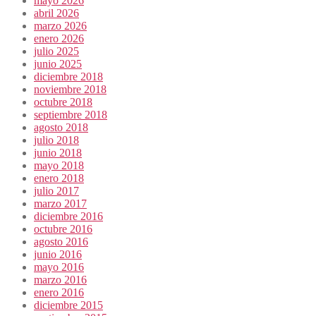
mayo 2026
abril 2026
marzo 2026
enero 2026
julio 2025
junio 2025
diciembre 2018
noviembre 2018
octubre 2018
septiembre 2018
agosto 2018
julio 2018
junio 2018
mayo 2018
enero 2018
julio 2017
marzo 2017
diciembre 2016
octubre 2016
agosto 2016
junio 2016
mayo 2016
marzo 2016
enero 2016
diciembre 2015