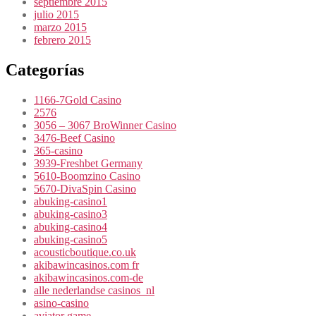
septiembre 2015
julio 2015
marzo 2015
febrero 2015
Categorías
1166-7Gold Casino
2576
3056 – 3067 BroWinner Casino
3476-Beef Casino
365-casino
3939-Freshbet Germany
5610-Boomzino Casino
5670-DivaSpin Casino
abuking-casino1
abuking-casino3
abuking-casino4
abuking-casino5
acousticboutique.co.uk
akibawincasinos.com fr
akibawincasinos.com-de
alle nederlandse casinos_nl
asino-casino
aviator game