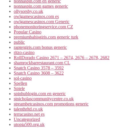
nonnaspin.com en generic
nonnaspin.com games generic
ollysorsby.co.uk
owlgamescasinos.com es
owlgamescasinos.com Generic
phonemonitoringservice.com CZ
Popular Casino
premiumbahisgiris.com generic turk
public
raptergiris.com bonus generic
ritzo-casino
RollDorado Casino 2671 – 2674, 2676 – 2678, 2682
shamrockbarrestaurant.com CL
Snatch Casino 3578 – 3592
Snatch Casino 3608 – 3622
sol-casino
Spellen
Spiele
spinhublogin.com en generic
stnicholascommunitycentre.co.uk
streambetcasinos.com promotions generic
talenthrltd.co.uk
terracasino.net es
Uncategorized
utopia500.org.uk