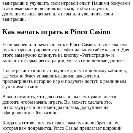
выигрыши и улучшить свой игровой опыт. Нашими бонусами
и акциями можно воспользоваться, чтобы получить
дополнительные деньги для игры или увеличить свои
выигрыши.
Как начать играть в Pinco Casino
Если вы решили начать играть в Pinco Casino, то сначала вам
нужно зарегистрироваться на официальном сайте казино. Для
этого вам нужно кликнуть на кнопку «Регистрация» и
заполнить форму регистрации, указав свои личные данные.
После регистрации вы получите доступ к личному кабинету,
где можно будет управлять вашими аккаунтами,
просматривать историю игр и получать доступ к различным
функциям казино.
Важно помнить, что для начала игры вам нужно внести
депозит, чтобы начать играть. Вы можете сделать это,
используя различные методы оплаты, доступные на
официальном сайте казино.
Когда вы готовы начать играть, вам нужно выбрать игру,
которая вам понравится. Pinco Casino предлагает широкий