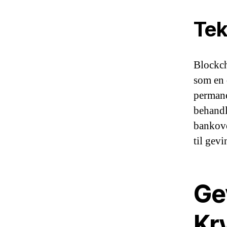
Tek
Blockch
som en 
permane
behandl
bankove
til gev
Ge
Kr