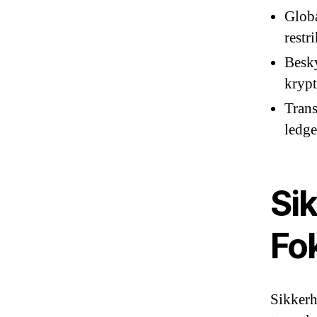
Globa
restr
Besky
krypt
Trans
ledge
Si
Fo
Sikkerhe