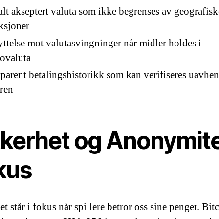
lt akseptert valuta som ikke begrenses av geografisk
iksjoner
ttelse mot valutasvingninger når midler holdes i
ovaluta
parent betalingshistorikk som kan verifiseres uavhe
ren
kkerhet og Anonymite
kus
t står i fokus når spillere betror oss sine penger. Bit