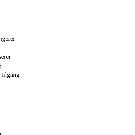
ngerer
serer
e
 tilgang
e