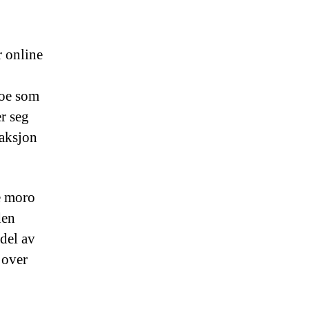
 online
noe som
er seg
saksjon
re moro
den
del av
 over