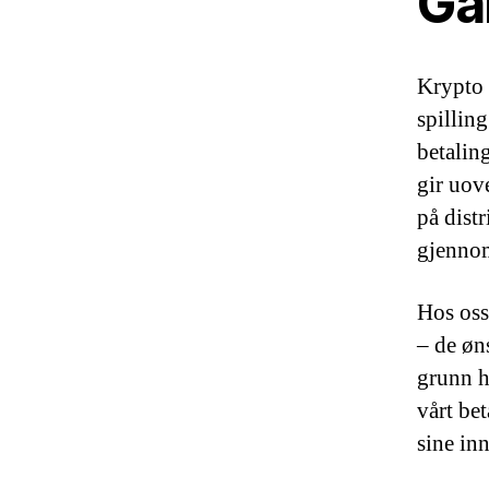
Ga
Krypto 
spilling
betalin
gir uove
på dist
gjennom
Hos oss
– de øn
grunn h
vårt be
sine inn