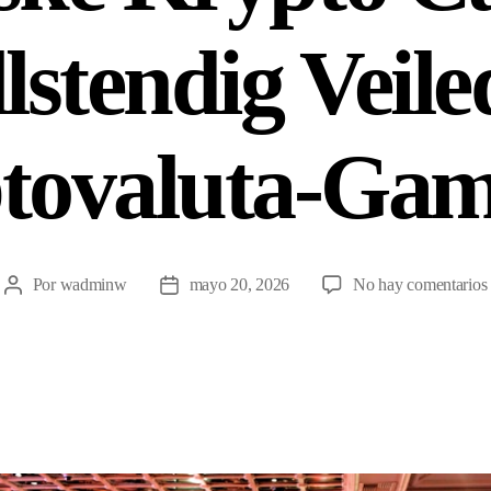
lstendig Veiled
tovaluta-Gam
Por
wadminw
mayo 20, 2026
No hay comentarios