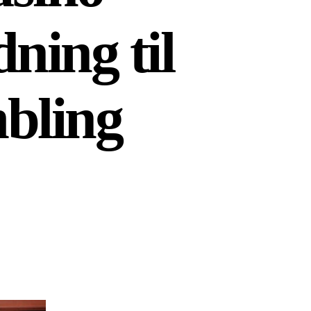
ning til
bling