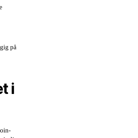
e
ngig på
t i
coin-