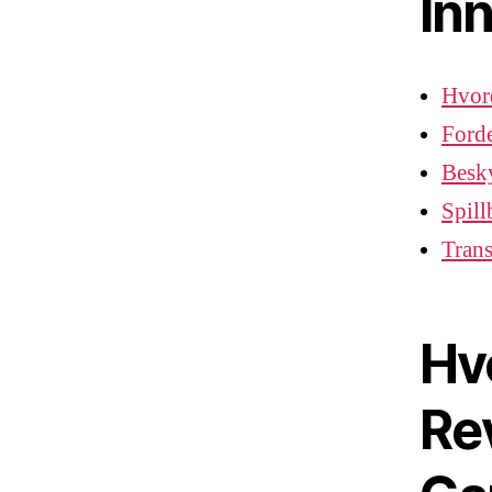
In
Hvord
Forde
Besky
Spill
Trans
Hv
Re