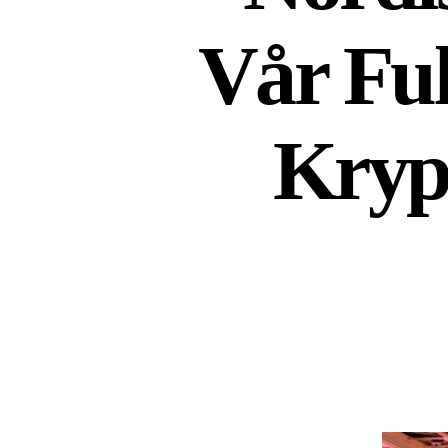
Vår Ful
Kryp