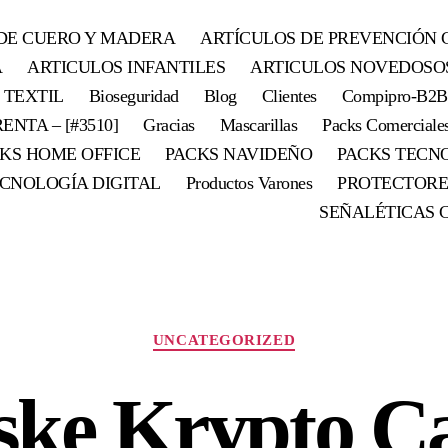
DE CUERO Y MADERA
ARTÍCULOS DE PREVENCIÓN 
A
ARTICULOS INFANTILES
ARTICULOS NOVEDOSO
 TEXTIL
Bioseguridad
Blog
Clientes
Compipro-B2B
ENTA – [#3510]
Gracias
Mascarillas
Packs Comerciale
KS HOME OFFICE
PACKS NAVIDEÑO
PACKS TECN
CNOLOGÍA DIGITAL
Productos Varones
PROTECTORE
SEÑALÉTICAS 
UNCATEGORIZED
ske Krypto Ca