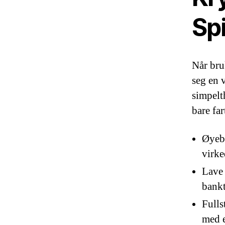
Spi
Når bru
seg en 
simpelt
bare far
Øyebl
virke
Lave 
bankt
Fulls
med e