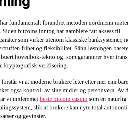
ming
har fundamentalt forandret metoden nordmenn møter
. Siden bitcoins inntog har gamblere fått aksess til
gsmåter som virker utenom klassiske banksystemer, 
rtruffen frihet og fleksibilitet. Sånn løsningen baser
ribuert hovedbok-teknologi som garanterer hver tran
 kryptografisk verifisering.
 forstår vi at moderne brukere leter etter mer enn ba
sker også kontroll av sine midler og personvern. Av 
ar vi innlemmet
beste bitcoin casino
som en naturlig 
talingssystem, slik at brukere kan nyte total autonomi
satser og gevinster.