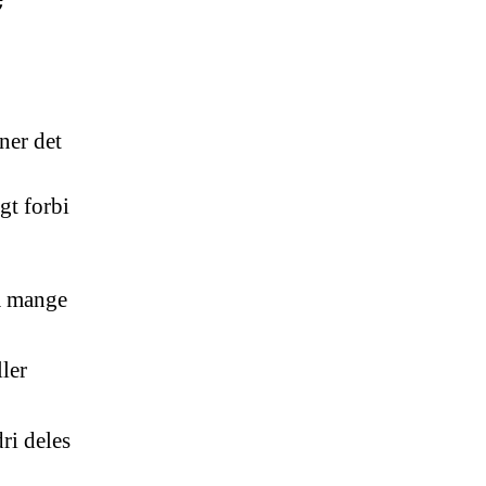
ner det
gt forbi
på mange
ler
ri deles