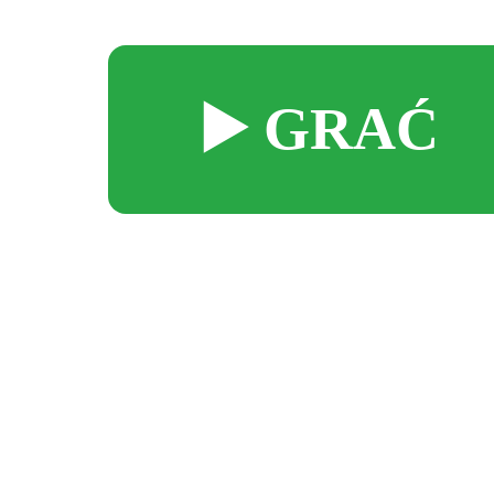
▶️ GRAĆ