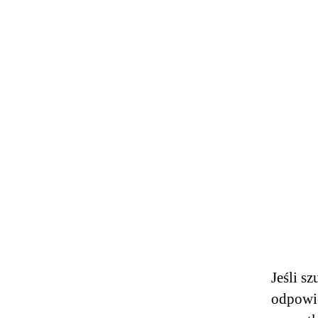
Jeśli s
odpowi