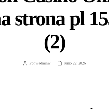
na strona pl 15
(2)
Por
wadminw
junio 22, 2026