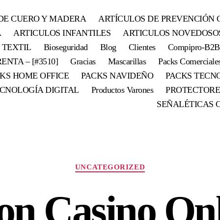
DE CUERO Y MADERA
ARTÍCULOS DE PREVENCIÓN 
A
ARTICULOS INFANTILES
ARTICULOS NOVEDOSO
 TEXTIL
Bioseguridad
Blog
Clientes
Compipro-B2B
ENTA – [#3510]
Gracias
Mascarillas
Packs Comerciale
KS HOME OFFICE
PACKS NAVIDEÑO
PACKS TECN
CNOLOGÍA DIGITAL
Productos Varones
PROTECTORE
SEÑALÉTICAS 
UNCATEGORIZED
n Casino Onl