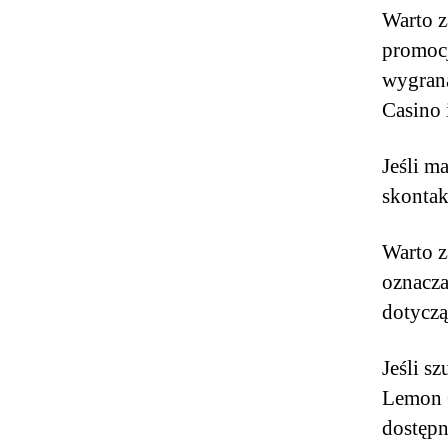
Warto z
promocj
wygraną
Casino 
Jeśli m
skontak
Warto z
oznacza
dotyczą
Jeśli s
Lemon C
dostępn