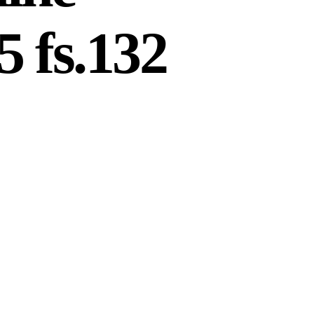
5 fs.132