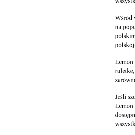
wszystk
Wśród w
najpopu
polskim
polskoj
Lemon C
ruletke
zarówno
Jeśli s
Lemon C
dostępn
wszystk