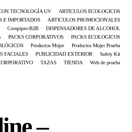
CON TECNOLOGÍA UV
ARTICULOS ECOLOGICOS
S E IMPORTADOS
ARTICULOS PROMOCIONALES
Compipro-B2B
DISPENSADORES DE ALCOHOL
s
PACKS CORPORATIVOS
PACKS ECOLOGICOS
OLÓGICOS
Productos Mujer
Productos Mujer Prueba
S FACIALES
PUBLICIDAD EXTERIOR
Safety Kit
CORPORATIVO
TAZAS
TIENDA
Web de prueba
ine –