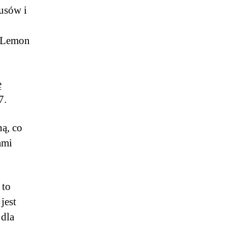
usów i
e Lemon
ę
7.
ną, co
ami
 to
jest
 dla