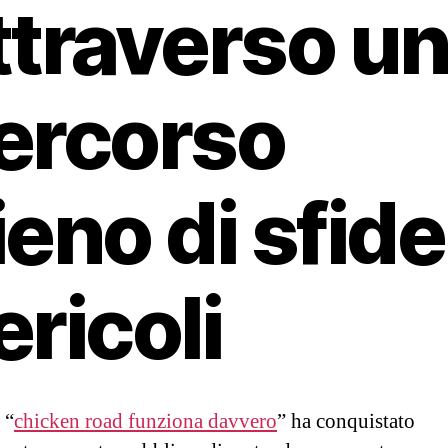
ttraverso u
ercorso
ieno di sfide
ericoli
 “
chicken road funziona davvero
” ha conquistato