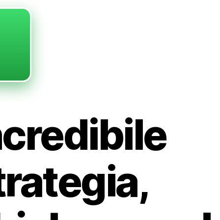
ncredibile
trategia,