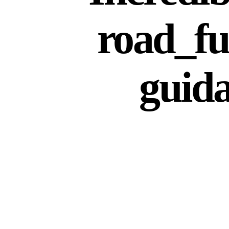
road_f
guida