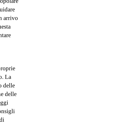
popolare
guidare
n arrivo
uesta
ntare
proprie
o. La
 delle
e delle
eggi
onsigli
di