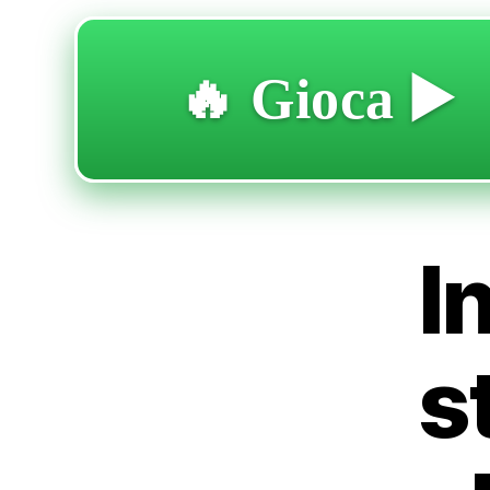
🔥 Gioca ▶️
I
s