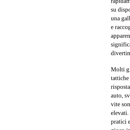
rapidam
su disp
una gall
e racco
apparen
signific
diverti
Molti gi
tattich
rispost
auto, s
vite so
elevati.
pratici