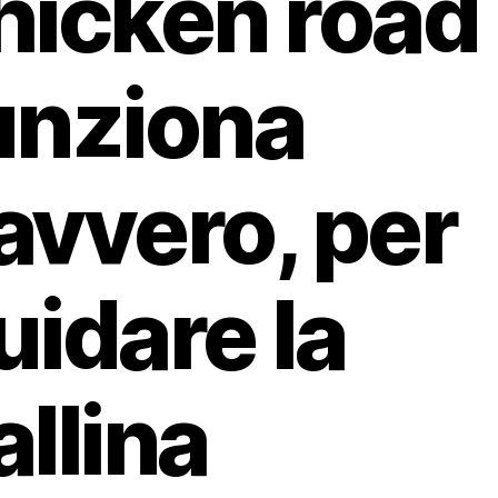
hicken road
unziona
avvero, per
uidare la
allina