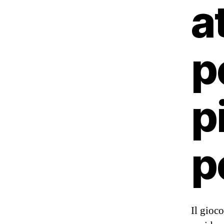
a
p
p
p
Il gioco