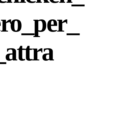
ro_per_
_attra