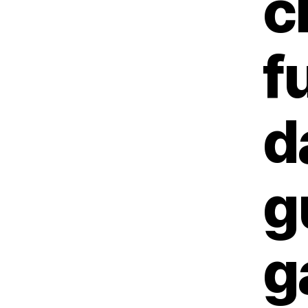
c
f
d
g
g