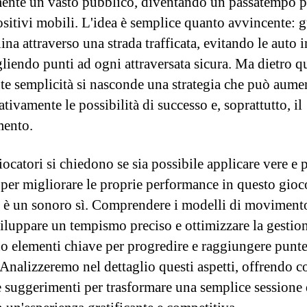
ente un vasto pubblico, diventando un passatempo 
ositivi mobili. L'idea è semplice quanto avvincente: 
ina attraverso una strada trafficata, evitando le auto i
gliendo punti ad ogni attraversata sicura. Ma dietro q
te semplicità si nasconde una strategia che può aume
ativamente le possibilità di successo e, soprattutto, il
mento.
ocatori si chiedono se sia possibile applicare vere e 
e per migliorare le proprie performance in questo gioc
a è un sonoro sì. Comprendere i modelli di movimento
viluppare un tempismo preciso e ottimizzare la gestion
no elementi chiave per progredire e raggiungere punt
 Analizzeremo nel dettaglio questi aspetti, offrendo c
 e suggerimenti per trasformare una semplice sessione 