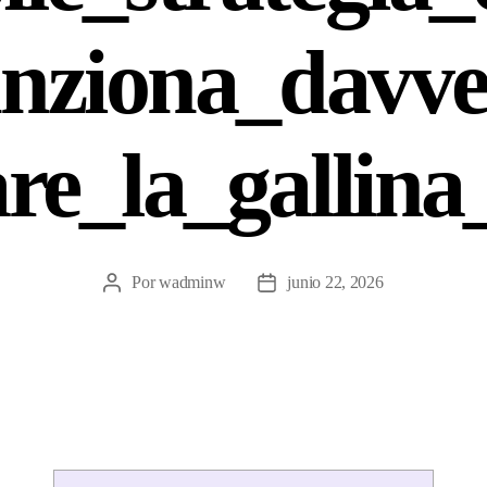
unziona_davve
re_la_gallina
Por
wadminw
junio 22, 2026