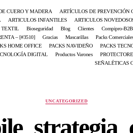
DE CUERO Y MADERA
ARTÍCULOS DE PREVENCIÓN 
A
ARTICULOS INFANTILES
ARTICULOS NOVEDOSO
 TEXTIL
Bioseguridad
Blog
Clientes
Compipro-B2B
ENTA – [#3510]
Gracias
Mascarillas
Packs Comerciale
KS HOME OFFICE
PACKS NAVIDEÑO
PACKS TECN
CNOLOGÍA DIGITAL
Productos Varones
PROTECTORE
SEÑALÉTICAS 
UNCATEGORIZED
ile_strategia