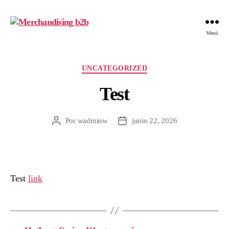
Menú
UNCATEGORIZED
Test
Por
wadminw
junio 22, 2026
Test
link