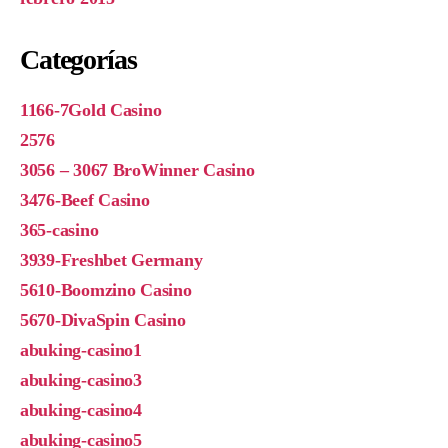
Categorías
1166-7Gold Casino
2576
3056 – 3067 BroWinner Casino
3476-Beef Casino
365-casino
3939-Freshbet Germany
5610-Boomzino Casino
5670-DivaSpin Casino
abuking-casino1
abuking-casino3
abuking-casino4
abuking-casino5