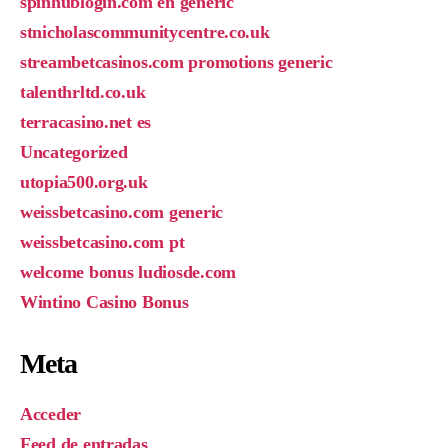
spinhublogin.com en generic
stnicholascommunitycentre.co.uk
streambetcasinos.com promotions generic
talenthrltd.co.uk
terracasino.net es
Uncategorized
utopia500.org.uk
weissbetcasino.com generic
weissbetcasino.com pt
welcome bonus ludiosde.com
Wintino Casino Bonus
Meta
Acceder
Feed de entradas