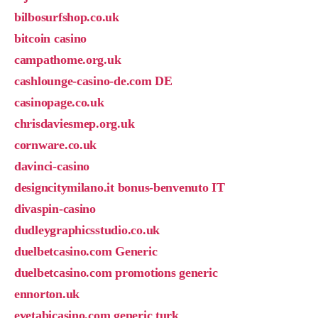
bilbosurfshop.co.uk
bitcoin casino
campathome.org.uk
cashlounge-casino-de.com DE
casinopage.co.uk
chrisdaviesmep.org.uk
cornware.co.uk
davinci-casino
designcitymilano.it bonus-benvenuto IT
divaspin-casino
dudleygraphicsstudio.co.uk
duelbetcasino.com Generic
duelbetcasino.com promotions generic
ennorton.uk
evetabicasino.com generic turk