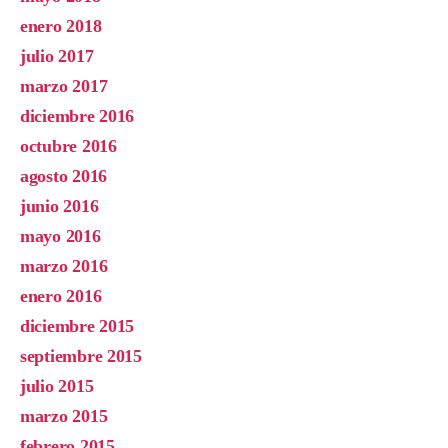
enero 2018
julio 2017
marzo 2017
diciembre 2016
octubre 2016
agosto 2016
junio 2016
mayo 2016
marzo 2016
enero 2016
diciembre 2015
septiembre 2015
julio 2015
marzo 2015
febrero 2015