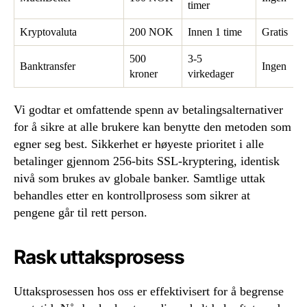
timer
Kryptovaluta
200 NOK
Innen 1 time
Gratis
500
3-5
Banktransfer
Ingen
kroner
virkedager
Vi godtar et omfattende spenn av betalingsalternativer
for å sikre at alle brukere kan benytte den metoden som
egner seg best. Sikkerhet er høyeste prioritet i alle
betalinger gjennom 256-bits SSL-kryptering, identisk
nivå som brukes av globale banker. Samtlige uttak
behandles etter en kontrollprosess som sikrer at
pengene går til rett person.
Rask uttaksprosess
Uttaksprosessen hos oss er effektivisert for å begrense