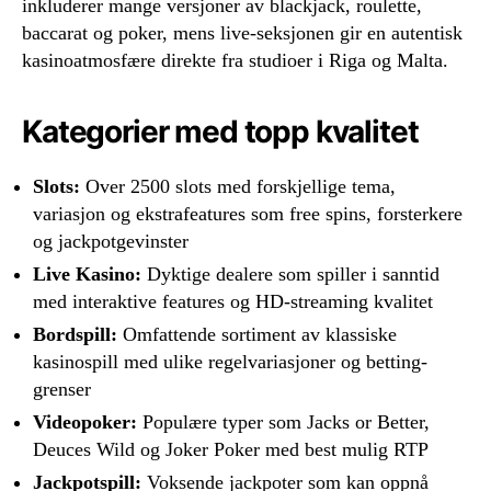
inkluderer mange versjoner av blackjack, roulette,
baccarat og poker, mens live-seksjonen gir en autentisk
kasinoatmosfære direkte fra studioer i Riga og Malta.
Kategorier med topp kvalitet
Slots:
Over 2500 slots med forskjellige tema,
variasjon og ekstrafeatures som free spins, forsterkere
og jackpotgevinster
Live Kasino:
Dyktige dealere som spiller i sanntid
med interaktive features og HD-streaming kvalitet
Bordspill:
Omfattende sortiment av klassiske
kasinospill med ulike regelvariasjoner og betting-
grenser
Videopoker:
Populære typer som Jacks or Better,
Deuces Wild og Joker Poker med best mulig RTP
Jackpotspill:
Voksende jackpoter som kan oppnå