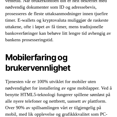
ventetid. Når brukerkontoen din er helt bekreftet med
nødvendig dokumenter som ID og adressebevis,
prosesseres de fleste uttaksanmodninger innen tjuefire
timer. E-wallets og kryptovaluta muliggjør de raskeste
uttakene, ofte i løpet av få timer, mens tradisjonelle
bankoverføringer kan behøve litt lengre tid avhengig av
bankens prosesseringstid.
Mobilerfaring og
brukervennlighet
Tjenesten vår er 100% utviklet for mobiler uten
nødvendighet for installering av egne mobilapper. Ved å
benytte HTML5-teknologi fungerer spillene sømløst på
alle nyere telefoner og nettbrett, uansett av plattform.
Over 90% av spillsamlingen vårt er tilgjengelig på
mobil, med lik opplevelse og grafikkkvalitet som PC-