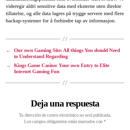
videregir aldri sensitive data med eksterne uten direkte
tillatelse, og alle data lagres på trygge servere med flere
backup-systemer for å forhindre tap av informasjon.
←
Our own Gaming Site: All things You should Need
to Understand Regarding
→
Kings Game Casino: Your own Entry to Elite
Internet Gaming Fun
Deja una respuesta
Tu dirección de correo electrónico no será publicada.
Los campos obligatorios están marcados con
*