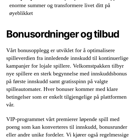
enorme summer og transformere livet ditt på
øyeblikket
Bonusordninger og tilbud
Vårt bonusopplegg er utviklet for å optimalisere
spilleverdien fra innledende innskudd til kontinuerlige
kampanjer for lojale spillere. Velkomstpakken tilbyr
nye spillere en sterk begynnelse med innskuddsbonus
på første innskudd samt gratisspinn på valgte
spilleautomater. Hver bonuser kommer med klare
betingelser som er enkelt tilgjengelige på plattformen
vår.
VIP-programmet vårt premierer løpende spill med
poeng som kan konverteres til innskudd, bonusrunder
eller andre unike fordeler. Vi kjører også regelmessige