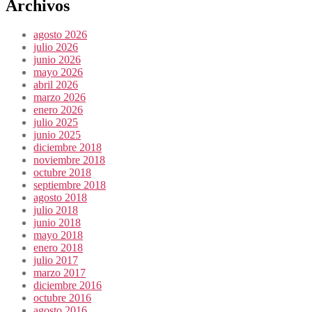
Archivos
agosto 2026
julio 2026
junio 2026
mayo 2026
abril 2026
marzo 2026
enero 2026
julio 2025
junio 2025
diciembre 2018
noviembre 2018
octubre 2018
septiembre 2018
agosto 2018
julio 2018
junio 2018
mayo 2018
enero 2018
julio 2017
marzo 2017
diciembre 2016
octubre 2016
agosto 2016