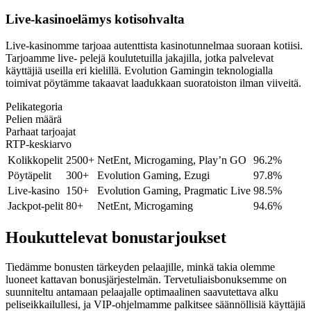
Live-kasinoelämys kotisohvalta
Live-kasinomme tarjoaa autenttista kasinotunnelmaa suoraan kotiisi.
Tarjoamme live- pelejä koulutetuilla jakajilla, jotka palvelevat
käyttäjiä useilla eri kielillä. Evolution Gamingin teknologialla
toimivat pöytämme takaavat laadukkaan suoratoiston ilman viiveitä.
Pelikategoria
Pelien määrä
Parhaat tarjoajat
RTP-keskiarvo
Kolikkopelit
2500+
NetEnt, Microgaming, Play’n GO
96.2%
Pöytäpelit
300+
Evolution Gaming, Ezugi
97.8%
Live-kasino
150+
Evolution Gaming, Pragmatic Live
98.5%
Jackpot-pelit
80+
NetEnt, Microgaming
94.6%
Houkuttelevat bonustarjoukset
Tiedämme bonusten tärkeyden pelaajille, minkä takia olemme
luoneet kattavan bonusjärjestelmän. Tervetuliaisbonuksemme on
suunniteltu antamaan pelaajalle optimaalinen saavutettava alku
peliseikkailullesi, ja VIP-ohjelmamme palkitsee säännöllisiä käyttäjiä