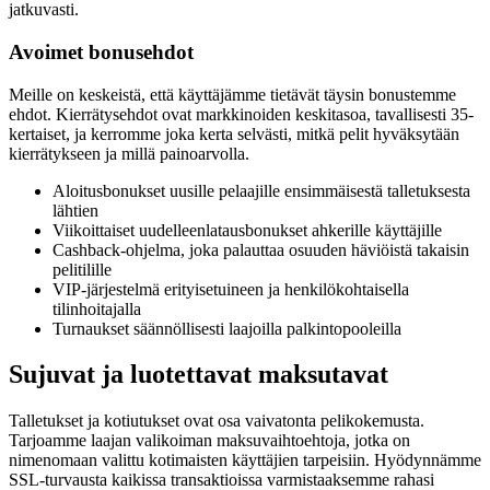
jatkuvasti.
Avoimet bonusehdot
Meille on keskeistä, että käyttäjämme tietävät täysin bonustemme
ehdot. Kierrätysehdot ovat markkinoiden keskitasoa, tavallisesti 35-
kertaiset, ja kerromme joka kerta selvästi, mitkä pelit hyväksytään
kierrätykseen ja millä painoarvolla.
Aloitusbonukset uusille pelaajille ensimmäisestä talletuksesta
lähtien
Viikoittaiset uudelleenlatausbonukset ahkerille käyttäjille
Cashback-ohjelma, joka palauttaa osuuden häviöistä takaisin
pelitilille
VIP-järjestelmä erityisetuineen ja henkilökohtaisella
tilinhoitajalla
Turnaukset säännöllisesti laajoilla palkintopooleilla
Sujuvat ja luotettavat maksutavat
Talletukset ja kotiutukset ovat osa vaivatonta pelikokemusta.
Tarjoamme laajan valikoiman maksuvaihtoehtoja, jotka on
nimenomaan valittu kotimaisten käyttäjien tarpeisiin. Hyödynnämme
SSL-turvausta kaikissa transaktioissa varmistaaksemme rahasi