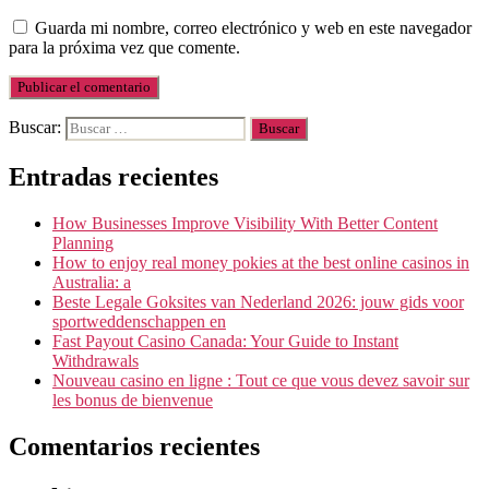
Guarda mi nombre, correo electrónico y web en este navegador
para la próxima vez que comente.
Buscar:
Entradas recientes
How Businesses Improve Visibility With Better Content
Planning
How to enjoy real money pokies at the best online casinos in
Australia: a
Beste Legale Goksites van Nederland 2026: jouw gids voor
sportweddenschappen en
Fast Payout Casino Canada: Your Guide to Instant
Withdrawals
Nouveau casino en ligne : Tout ce que vous devez savoir sur
les bonus de bienvenue
Comentarios recientes