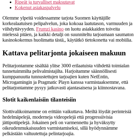
Ripeät ja turvalliset maksutavat
Kokenut asiakaspalvelu
Olemme ylpeitä voidessamme tarjota Suomen käyttäjille
korkealaatuisen pelipalvelun, joka kokoaa laatutason, varmuuden ja
viihdyttävyyden.
Frumzi kasino
on luotu asiakkaiden toiveita
mielessä pitäen, ja kaikki detalji on suunniteltu tarjoamaan saumaton
kasinokokemus huolimatta tästä,, käytätkö tietokonetta vai mobiilia.
Kattava pelitarjonta jokaiseen makuun
Pelitarjontamme sisältää ylitse 3000 erilaatuista viihdettä toimialan
tunnetuimmilta pelivalmistajilta. Harjoitamme säännöllisesti
kumppanuutta tunnustettujen tarjoajien kuten NetEntin,
Microgamingin ja Pragmatic Playn kanssa varmistaaksemme, että
pelitarjontamme pysyy jatkuvasti ajantasaisena ja kiinnostavana.
Slotit kaikenlaisiin tilanteisiin
Slottivalikoimamme on erittäin vaikuttava. Meiltä löydät perinteisiä
hedelmäpelejä, moderneja videopelejä että progressiivisia
jättipottipelejä. Jokainen peli on varmennettu ja hyväksytty
oikeudenmukaisuuden varmistamiseksi, sillä hyödynnämme
pelkästään valtuutettuja pelintarjoajia.