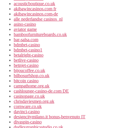
acousticboutique.co.uk
akibawincasinos.com fr
akibawincasinos.com-de
alle nederlandse casinos_nl
asino-casino
aviator game
bamboofurnitureboards.co.uk
bar-salsa.com
bdmbet-casino
bdmbet-casino1
betalright-casino
betlive-casino
betnjet-casino
bijoucoffee.co.uk
bilbosurfshop.co.uk
bitcoin casino
campathome.org.uk
cashlounge-casino-de.com DE
casinopage.co.uk
chrisdaviesmep.org.uk
cornware.co.uk
davinci-casino
designcitymilano.it bonus-benvenuto IT
divaspin-casino
dudleygraphicsstudio.co.uk