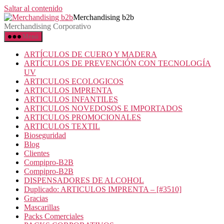
Saltar al contenido
Merchandising b2b
Merchandising Corporativo
Menú
ARTÍCULOS DE CUERO Y MADERA
ARTÍCULOS DE PREVENCIÓN CON TECNOLOGÍA
UV
ARTICULOS ECOLOGICOS
ARTICULOS IMPRENTA
ARTICULOS INFANTILES
ARTICULOS NOVEDOSOS E IMPORTADOS
ARTICULOS PROMOCIONALES
ARTICULOS TEXTIL
Bioseguridad
Blog
Clientes
Compipro-B2B
Compipro-B2B
DISPENSADORES DE ALCOHOL
Duplicado: ARTICULOS IMPRENTA – [#3510]
Gracias
Mascarillas
Packs Comerciales