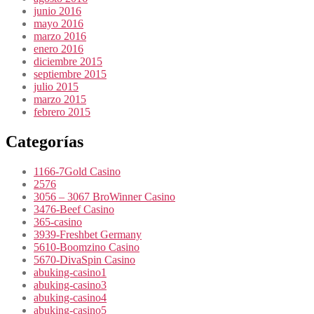
junio 2016
mayo 2016
marzo 2016
enero 2016
diciembre 2015
septiembre 2015
julio 2015
marzo 2015
febrero 2015
Categorías
1166-7Gold Casino
2576
3056 – 3067 BroWinner Casino
3476-Beef Casino
365-casino
3939-Freshbet Germany
5610-Boomzino Casino
5670-DivaSpin Casino
abuking-casino1
abuking-casino3
abuking-casino4
abuking-casino5