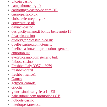
bitcoin casino
campathome.org.uk
cashlounge-casino-de.com DE
casinopage.co.uk
chrisdaviesmep.org.uk
cornware.co.uk
davinci-casino
designcitymilano.it bonus-benvenuto IT
divaspin-casino
dudleygraphicsstudio.co.uk
duelbetcasino.com Generic
duelbetcasino.com promotions generic
ennorton.uk
evetabicasino.com generic turk
fatboss-casino
Freshbet Italy 3957 – 3959
freshbet-brazil
freshbet-france1
Games
getgodz.com-de
Giochi
grancasinolosangeles.cl – ES
hahaspinuk.com promotions GB
hotloots-casino
interiorpestarrest.ca