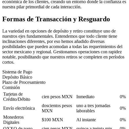
económica de los clientes, creando un entorno donde la confianza es
nuestra pilar primordial de cada interacción.
Formas de Transacción y Resguardo
La variedad en opciones de depósito y retiro constituye uno de
nuestros ejes fundamentales. Entendemos que todo cliente tiene
inclinaciones diferentes, por eso hemos añadido diversas
posibilidades que pueden acomodan a todas las requerimientos del
sector mexicano y regional. Gestionamos operaciones con rapidez
notable, posibilitando que nuestros retiros se completen en períodos
cortos.
Sistema de Pago
Depósito Básico
Plazo de Procesamiento
Comisión
Tarjetas de
cien pesos MXN
Inmediato
0%
Crédito/Débito
doscientos pesos
uno a tres jornadas
Envío electrónica
0%
MXN
laborables
Monederos
$100 MXN
Al instante
0%
Digitales
OXXO de pago
cien pesos MXN
quince a treinta min
0%