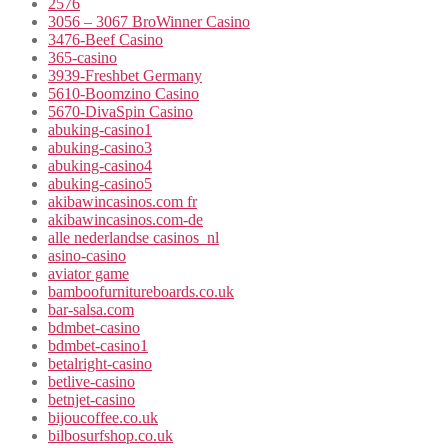
2576
3056 – 3067 BroWinner Casino
3476-Beef Casino
365-casino
3939-Freshbet Germany
5610-Boomzino Casino
5670-DivaSpin Casino
abuking-casino1
abuking-casino3
abuking-casino4
abuking-casino5
akibawincasinos.com fr
akibawincasinos.com-de
alle nederlandse casinos_nl
asino-casino
aviator game
bamboofurnitureboards.co.uk
bar-salsa.com
bdmbet-casino
bdmbet-casino1
betalright-casino
betlive-casino
betnjet-casino
bijoucoffee.co.uk
bilbosurfshop.co.uk