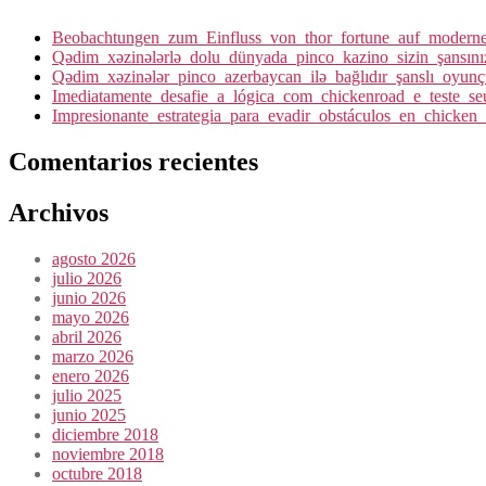
Beobachtungen_zum_Einfluss_von_thor_fortune_auf_moderne_I
Qədim_xəzinələrlə_dolu_dünyada_pinco_kazino_sizin_şansını
Qədim_xəzinələr_pinco_azerbaycan_ilə_bağlıdır_şanslı_oyunç
Imediatamente_desafie_a_lógica_com_chickenroad_e_teste_seu
Impresionante_estrategia_para_evadir_obstáculos_en_chicken
Comentarios recientes
Archivos
agosto 2026
julio 2026
junio 2026
mayo 2026
abril 2026
marzo 2026
enero 2026
julio 2025
junio 2025
diciembre 2018
noviembre 2018
octubre 2018