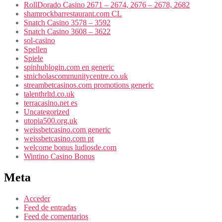
RollDorado Casino 2671 – 2674, 2676 – 2678, 2682
shamrockbarrestaurant.com CL
Snatch Casino 3578 – 3592
Snatch Casino 3608 – 3622
sol-casino
Spellen
Spiele
spinhublogin.com en generic
stnicholascommunitycentre.co.uk
streambetcasinos.com promotions generic
talenthrltd.co.uk
terracasino.net es
Uncategorized
utopia500.org.uk
weissbetcasino.com generic
weissbetcasino.com pt
welcome bonus ludiosde.com
Wintino Casino Bonus
Meta
Acceder
Feed de entradas
Feed de comentarios