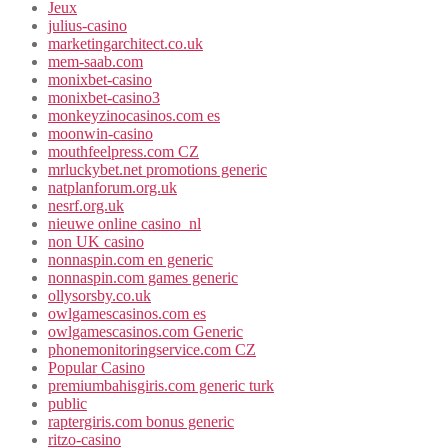
Jeux
julius-casino
marketingarchitect.co.uk
mem-saab.com
monixbet-casino
monixbet-casino3
monkeyzinocasinos.com es
moonwin-casino
mouthfeelpress.com CZ
mrluckybet.net promotions generic
natplanforum.org.uk
nesrf.org.uk
nieuwe online casino_nl
non UK casino
nonnaspin.com en generic
nonnaspin.com games generic
ollysorsby.co.uk
owlgamescasinos.com es
owlgamescasinos.com Generic
phonemonitoringservice.com CZ
Popular Casino
premiumbahisgiris.com generic turk
public
raptergiris.com bonus generic
ritzo-casino