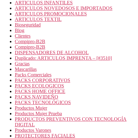
ARTICULOS INFANTILES
ARTICULOS NOVEDOSOS E IMPORTADOS
ARTICULOS PROMOCIONALES
ARTICULOS TEXTIL
Bioseguridad
Blog
Clientes
Compipro-B2B
Compipro-B2B
DISPENSADORES DE ALCOHOL
Duplicado: ARTICULOS IMPRENTA – [#3510]
Gracias
Mascarillas
Packs Comerciales
PACKS CORPORATIVOS
PACKS ECOLOGICOS
PACKS HOME OFFICE
PACKS NAVIDEÑO
PACKS TECNOLÓGICOS
Productos Mujer
Productos Mujer Prueba
PRODUCTOS PREVENTIVOS CON TECNOLOGÍA
DIGITAL
Productos Varones
PROTECTORES FACIALES