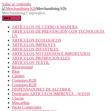
Saltar al contenido
Merchandising b2b
Merchandising Corporativo
Menú
ARTÍCULOS DE CUERO Y MADERA
ARTÍCULOS DE PREVENCIÓN CON TECNOLOGÍA
UV
ARTICULOS ECOLOGICOS
ARTICULOS IMPRENTA
ARTICULOS INFANTILES
ARTICULOS NOVEDOSOS E IMPORTADOS
ARTICULOS PROMOCIONALES
ARTICULOS TEXTIL
Bioseguridad
Blog
Clientes
Compipro-B2B
Compipro-B2B
DISPENSADORES DE ALCOHOL
Duplicado: ARTICULOS IMPRENTA – [#3510]
Gracias
Mascarillas
Packs Comerciales