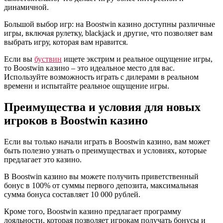
динамичной.
Большой выбор игр: на Boostwin казино доступны различные
игры, включая рулетку, blackjack и другие, что позволяет вам
выбрать игру, которая вам нравится.
Если вы
буствин
ищете экстрим и реальное ощущение игры,
то Boostwin казино – это идеальное место для вас.
Используйте возможность играть с дилерами в реальном
времени и испытайте реальное ощущение игры.
Преимущества и условия для новых
игроков в Boostwin казино
Если вы только начали играть в Boostwin казино, вам может
быть полезно узнать о преимуществах и условиях, которые
предлагает это казино.
В Boostwin казино вы можете получить приветственный
бонус в 100% от суммы первого депозита, максимальная
сумма бонуса составляет 10 000 рублей.
Кроме того, Boostwin казино предлагает программу
лояльности, которая позволяет игрокам получать бонусы и