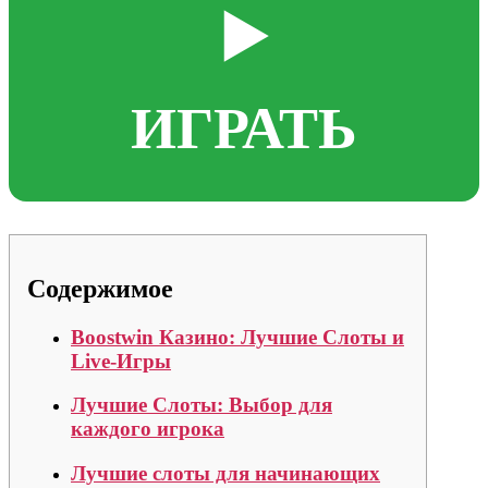
▶️
ИГРАТЬ
Содержимое
Boostwin Казино: Лучшие Слоты и
Live-Игры
Лучшие Слоты: Выбор для
каждого игрока
Лучшие слоты для начинающих