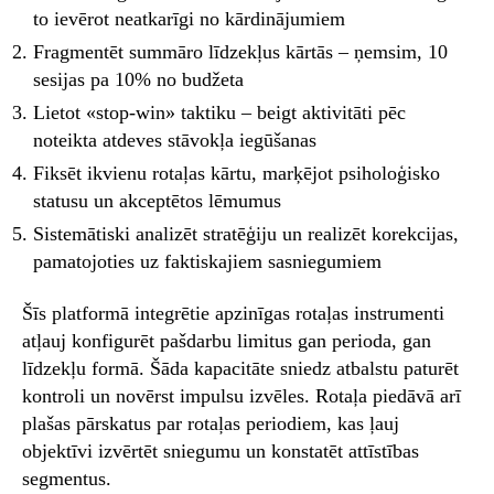
to ievērot neatkarīgi no kārdinājumiem
Fragmentēt summāro līdzekļus kārtās – ņemsim, 10
sesijas pa 10% no budžeta
Lietot «stop-win» taktiku – beigt aktivitāti pēc
noteikta atdeves stāvokļa iegūšanas
Fiksēt ikvienu rotaļas kārtu, marķējot psiholoģisko
statusu un akceptētos lēmumus
Sistemātiski analizēt stratēģiju un realizēt korekcijas,
pamatojoties uz faktiskajiem sasniegumiem
Šīs platformā integrētie apzinīgas rotaļas instrumenti
atļauj konfigurēt pašdarbu limitus gan perioda, gan
līdzekļu formā. Šāda kapacitāte sniedz atbalstu paturēt
kontroli un novērst impulsu izvēles. Rotaļa piedāvā arī
plašas pārskatus par rotaļas periodiem, kas ļauj
objektīvi izvērtēt sniegumu un konstatēt attīstības
segmentus.