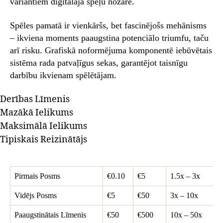
variantiem digitālajā spēļu nozarē.
Spēles pamatā ir vienkāršs, bet fascinējošs mehānisms
– ikviena moments paaugstina potenciālo triumfu, taču
arī risku. Grafiskā noformējuma komponentē iebūvētais
sistēma rada patvaļīgus sekas, garantējot taisnīgu
darbību ikvienam spēlētājam.
Derības Līmenis
Mazākā Ielikums
Maksimālā Ielikums
Tipiskais Reizinātājs
Pirmais Posms
€0.10
€5
1.5x – 3x
Vidējs Posms
€5
€50
3x – 10x
Paaugstinātais Līmenis
€50
€500
10x – 50x