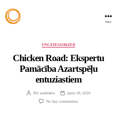
Menú
UNCATEGORIZED
Chicken Road: Ekspertu
Pamācība Azartspēļu
entuziastiem
Por
wadminw
junio 18, 2026
No hay comentarios