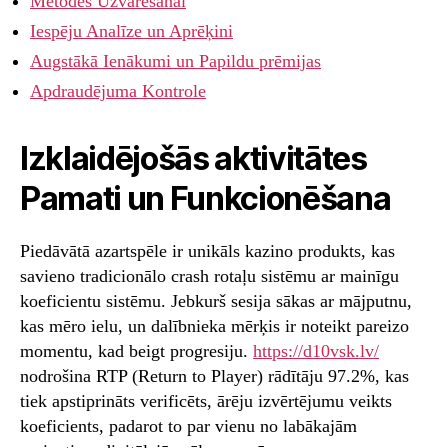
Metodes Uzvarēšanai
Iespēju Analīze un Aprēķini
Augstākā Ienākumi un Papildu prēmijas
Apdraudējuma Kontrole
Izklaidējošās aktivitātes
Pamati un Funkcionēšana
Piedāvātā azartspēle ir unikāls kazino produkts, kas
savieno tradicionālo crash rotaļu sistēmu ar mainīgu
koeficientu sistēmu. Jebkurš sesija sākas ar mājputnu,
kas mēro ielu, un dalībnieka mērķis ir noteikt pareizo
momentu, kad beigt progresiju.
https://d10vsk.lv/
nodrošina RTP (Return to Player) rādītāju 97.2%, kas
tiek apstiprināts verificēts, ārēju izvērtējumu veikts
koeficients, padarot to par vienu no labākajām