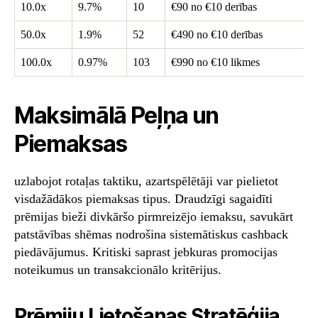
10.0x
9.7%
10
€90 no €10 derības
50.0x
1.9%
52
€490 no €10 derības
100.0x
0.97%
103
€990 no €10 likmes
Maksimālā Peļņa un
Piemaksas
uzlabojot rotaļas taktiku, azartspēlētāji var pielietot
visdažādākos piemaksas tipus. Draudzīgi sagaidīti
prēmijas bieži divkāršo pirmreizējo iemaksu, savukārt
patstāvības shēmas nodrošina sistemātiskus cashback
piedāvājumus. Kritiski saprast jebkuras promocijas
noteikumus un transakcionālo kritērijus.
Prēmiju Lietošanas Stratēģija