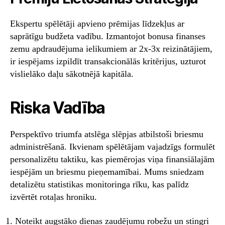
Ekspertu spēlētāji apvieno prēmijas līdzekļus ar
saprātīgu budžeta vadību. Izmantojot bonusa finanses
zemu apdraudējuma ielikumiem ar 2x-3x reizinātājiem,
ir iespējams izpildīt transakcionālās kritērijus, uzturot
vislielāko daļu sākotnējā kapitāla.
Riska Vadība
Perspektīvo triumfa atslēga slēpjas atbilstoši briesmu
administrēšanā. Ikvienam spēlētājam vajadzīgs formulēt
personalizētu taktiku, kas piemērojas viņa finansiālajām
iespējām un briesmu pieņemamībai. Mums sniedzam
detalizētu statistikas monitoringa rīku, kas palīdz
izvērtēt rotaļas hroniku.
Noteikt augstāko dienas zaudējumu robežu un stingri