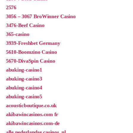
2576
3056 – 3067 BroWinner Casino
3476-Beef Casino
365-casino
3939-Freshbet Germany
5610-Boomzino Casino
5670-DivaSpin Casino
abuking-casino1
abuking-casino3
abuking-casino4
abuking-casino5
acousticboutique.co.uk
akibawincasinos.com fr
akibawincasinos.com-de
alle nederlandse casinos_nl