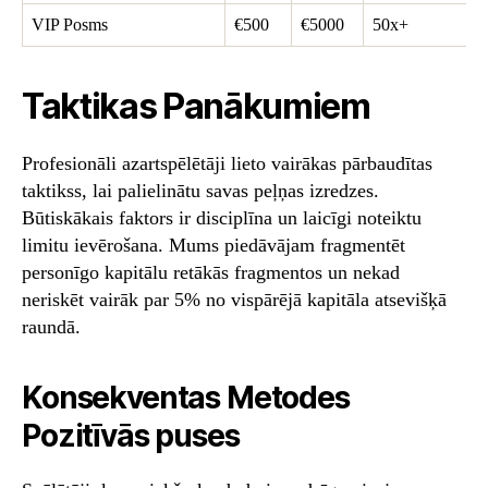
VIP Posms
€500
€5000
50x+
Taktikas Panākumiem
Profesionāli azartspēlētāji lieto vairākas pārbaudītas
taktikss, lai palielinātu savas peļņas izredzes.
Būtiskākais faktors ir disciplīna un laicīgi noteiktu
limitu ievērošana. Mums piedāvājam fragmentēt
personīgo kapitālu retākās fragmentos un nekad
neriskēt vairāk par 5% no vispārējā kapitāla atsevišķā
raundā.
Konsekventas Metodes
Pozitīvās puses