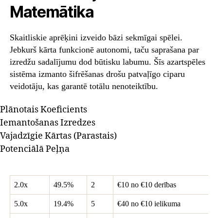
Matemātika
Skaitliskie aprēķini izveido bāzi sekmīgai spēlei.
Jebkurš kārta funkcionē autonomi, taču saprašana par
izredžu sadalījumu dod būtisku labumu. Šīs azartspēles
sistēma izmanto šifrēšanas drošu patvaļīgo ciparu
veidotāju, kas garantē totālu nenoteiktību.
Plānotais Koeficients
Iemantošanas Izredzes
Vajadzīgie Kārtas (Parastais)
Potenciālā Peļņa
2.0x
49.5%
2
€10 no €10 derības
5.0x
19.4%
5
€40 no €10 ielikuma