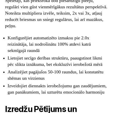
Spēlētāji, kas priekšroka dod piesardzīgu pieeju,
regulāri vien gūst vienmērīgākus rezultātus perspektīvā.
Noteikta multipliera izvēle, teiksim, 2x vai 3x, atļauj
reducēt briesmas un sniegt regulārus, lai arī mazākus,
peļņu.
Konfigurējiet automatizēto izmaksu pie 2.0x
reizinātāja, lai nodrošinātu 100% atdevi katrā
sekmīgajā raundā
Lietojiet secīgo derības struktūru, paaugstinot likmi
pēc slikta iznākuma, bet ekskluzīvi ierobežotā mērā
Analizējiet pagājušos 50-100 raundus, lai konstatētu
shēmas un virzienus
Izveidojiet diennakts ierobežojumu gan zaudējumiem,
gan panākumiem, lai uzturētu emocionālo harmoniju
Izredžu Pētījums un