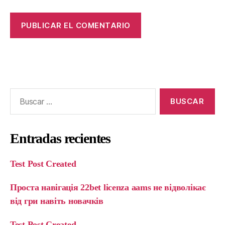
Entradas recientes
Test Post Created
Проста навігація 22bet licenza aams не відволікає
від гри навіть новачків
Test Post Created