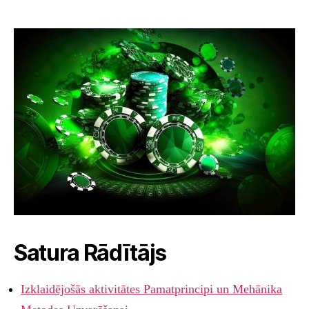
Satura Rādītājs
Izklaidējošās aktivitātes Pamatprincipi un Mehānika