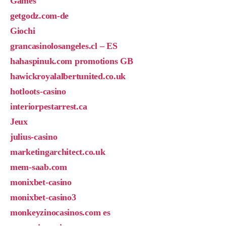
Games
getgodz.com-de
Giochi
grancasinolosangeles.cl – ES
hahaspinuk.com promotions GB
hawickroyalalbertunited.co.uk
hotloots-casino
interiorpestarrest.ca
Jeux
julius-casino
marketingarchitect.co.uk
mem-saab.com
monixbet-casino
monixbet-casino3
monkeyzinocasinos.com es