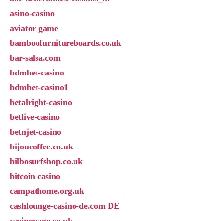
asino-casino
aviator game
bamboofurnitureboards.co.uk
bar-salsa.com
bdmbet-casino
bdmbet-casino1
betalright-casino
betlive-casino
betnjet-casino
bijoucoffee.co.uk
bilbosurfshop.co.uk
bitcoin casino
campathome.org.uk
cashlounge-casino-de.com DE
casinopage.co.uk