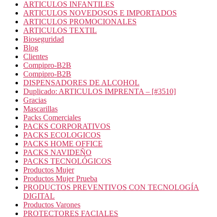
ARTICULOS INFANTILES
ARTICULOS NOVEDOSOS E IMPORTADOS
ARTICULOS PROMOCIONALES
ARTICULOS TEXTIL
Bioseguridad
Blog
Clientes
Compipro-B2B
Compipro-B2B
DISPENSADORES DE ALCOHOL
Duplicado: ARTICULOS IMPRENTA – [#3510]
Gracias
Mascarillas
Packs Comerciales
PACKS CORPORATIVOS
PACKS ECOLOGICOS
PACKS HOME OFFICE
PACKS NAVIDEÑO
PACKS TECNOLÓGICOS
Productos Mujer
Productos Mujer Prueba
PRODUCTOS PREVENTIVOS CON TECNOLOGÍA
DIGITAL
Productos Varones
PROTECTORES FACIALES