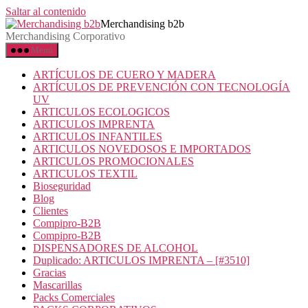
Saltar al contenido
Merchandising b2b
Merchandising Corporativo
Menú
ARTÍCULOS DE CUERO Y MADERA
ARTÍCULOS DE PREVENCIÓN CON TECNOLOGÍA
UV
ARTICULOS ECOLOGICOS
ARTICULOS IMPRENTA
ARTICULOS INFANTILES
ARTICULOS NOVEDOSOS E IMPORTADOS
ARTICULOS PROMOCIONALES
ARTICULOS TEXTIL
Bioseguridad
Blog
Clientes
Compipro-B2B
Compipro-B2B
DISPENSADORES DE ALCOHOL
Duplicado: ARTICULOS IMPRENTA – [#3510]
Gracias
Mascarillas
Packs Comerciales