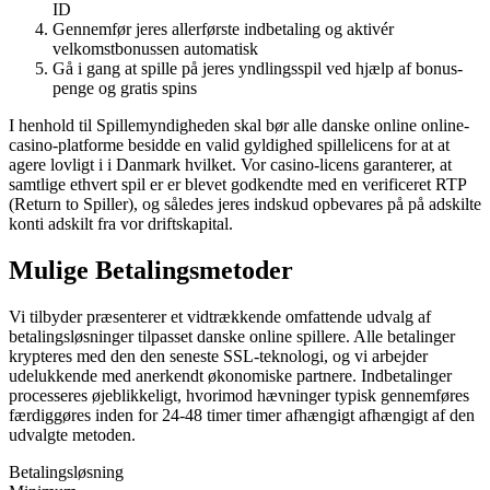
ID
Gennemfør jeres allerførste indbetaling og aktivér
velkomstbonussen automatisk
Gå i gang at spille på jeres yndlingsspil ved hjælp af bonus-
penge og gratis spins
I henhold til Spillemyndigheden skal bør alle danske online online-
casino-platforme besidde en valid gyldighed spillelicens for at at
agere lovligt i i Danmark hvilket. Vor casino-licens garanterer, at
samtlige ethvert spil er er blevet godkendte med en verificeret RTP
(Return to Spiller), og således jeres indskud opbevares på på adskilte
konti adskilt fra vor driftskapital.
Mulige Betalingsmetoder
Vi tilbyder præsenterer et vidtrækkende omfattende udvalg af
betalingsløsninger tilpasset danske online spillere. Alle betalinger
krypteres med den den seneste SSL-teknologi, og vi arbejder
udelukkende med anerkendt økonomiske partnere. Indbetalinger
processeres øjeblikkeligt, hvorimod hævninger typisk gennemføres
færdiggøres inden for 24-48 timer timer afhængigt afhængigt af den
udvalgte metoden.
Betalingsløsning