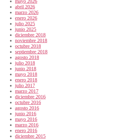
mayo 2026
abril 2026
marzo 2026
enero 2026
julio 2025
junio 2025
diciembre 2018
noviembre 2018
octubre 2018
septiembre 2018
agosto 2018
julio 2018
junio 2018
mayo 2018
enero 2018
julio 2017
marzo 2017
diciembre 2016
octubre 2016
agosto 2016
junio 2016
mayo 2016
marzo 2016
enero 2016
diciembre 2015