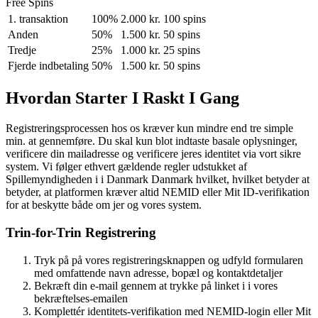
Free Spins
1. transaktion
100%
2.000 kr.
100 spins
Anden
50%
1.500 kr.
50 spins
Tredje
25%
1.000 kr.
25 spins
Fjerde indbetaling
50%
1.500 kr.
50 spins
Hvordan Starter I Raskt I Gang
Registreringsprocessen hos os kræver kun mindre end tre simple
min. at gennemføre. Du skal kun blot indtaste basale oplysninger,
verificere din mailadresse og verificere jeres identitet via vort sikre
system. Vi følger ethvert gældende regler udstukket af
Spillemyndigheden i i Danmark Danmark hvilket, hvilket betyder at
betyder, at platformen kræver altid NEMID eller Mit ID-verifikation
for at beskytte både om jer og vores system.
Trin-for-Trin Registrering
Tryk på på vores registreringsknappen og udfyld formularen
med omfattende navn adresse, bopæl og kontaktdetaljer
Bekræft din e-mail gennem at trykke på linket i i vores
bekræftelses-emailen
Komplettér identitets-verifikation med NEMID-login eller Mit