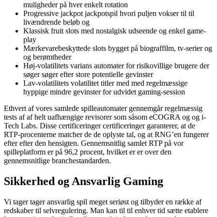
muligheder på hver enkelt rotation
Progressive jackpot jackpotspil hvori puljen vokser til til
livændrende beløb og
Klassisk fruit slots med nostalgisk udseende og enkel game-
play
Mærkevarebeskyttede slots bygget på biograffilm, tv-serier og
og berømtheder
Høj-volatilitets varians automater for risikovillige brugere der
søger søger efter store potentielle gevinster
Lav-volatilitets volatilitet titler med med regelmæssige
hyppige mindre gevinster for udvidet gaming-session
Ethvert af vores samlede spilleautomater gennemgår regelmæssig
tests af af helt uafhængige revisorer som såsom eCOGRA og og i-
Tech Labs. Disse certificeringer certificeringer garanterer, at de
RTP-procenterne matcher de de oplyste tal, og at RNG’en fungerer
efter efter den hensigten. Gennemsnitlig samlet RTP på vor
spilleplatform er på 96,2 procent, hvilket er er over den
gennemsnitlige branchestandarden.
Sikkerhed og Ansvarlig Gaming
Vi tager tager ansvarlig spil meget seriøst og tilbyder en række af
redskaber til selvregulering. Man kan til til enhver tid sætte etablere