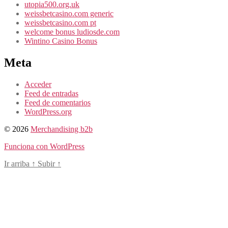
utopia500.org.uk
weissbetcasino.com generic
weissbetcasino.com pt
welcome bonus ludiosde.com
Wintino Casino Bonus
Meta
Acceder
Feed de entradas
Feed de comentarios
WordPress.org
© 2026
Merchandising b2b
Funciona con WordPress
Ir arriba
↑
Subir
↑