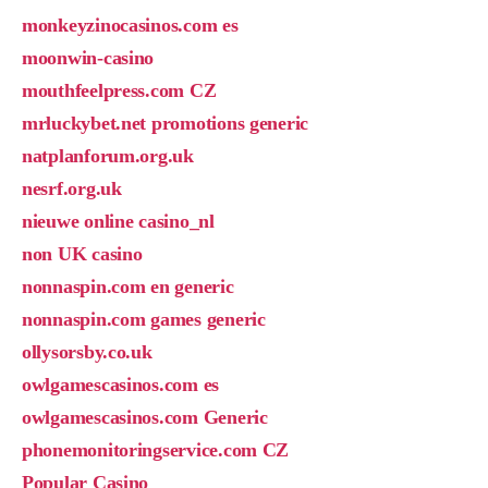
monkeyzinocasinos.com es
moonwin-casino
mouthfeelpress.com CZ
mrluckybet.net promotions generic
natplanforum.org.uk
nesrf.org.uk
nieuwe online casino_nl
non UK casino
nonnaspin.com en generic
nonnaspin.com games generic
ollysorsby.co.uk
owlgamescasinos.com es
owlgamescasinos.com Generic
phonemonitoringservice.com CZ
Popular Casino