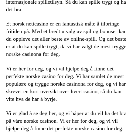
internasjonale spilletilsyn. Så du kan spille trygt og ha
det bra.
Et norsk nettcasino er en fantastisk måte å tilbringe
fritiden på. Med et bredt utvalg av spil og bonuser kan
du oppleve det aller beste av online-spill. Og det beste
er at du kan spille trygt, da vi har valgt de mest trygge
norske casinona for deg.
Vi er her for deg, og vi vil hjelpe deg å finne det
perfekte norske casino for deg. Vi har samlet de mest
populære og trygge norske casinona for deg, og vi har
skrevet en kort oversikt over hvert casino, så du kan
vite hva de har å byrje.
Vi er glad å se deg her, og vi håper at du vil ha det bra
på våre norske casinon. Vi er her for deg, og vi vil
hjelpe deg å finne det perfekte norske casino for deg.