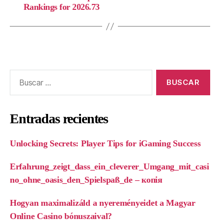
Rankings for 2026.73
Entradas recientes
Unlocking Secrets: Player Tips for iGaming Success
Erfahrung_zeigt_dass_ein_cleverer_Umgang_mit_casi
no_ohne_oasis_den_Spielspaß_de – копія
Hogyan maximalizáld a nyereményeidet a Magyar
Online Casino bónuszaival?