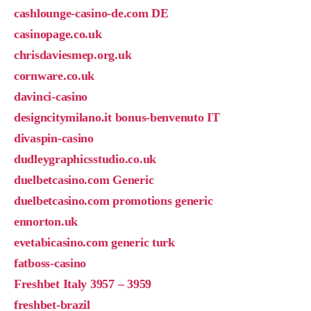
cashlounge-casino-de.com DE
casinopage.co.uk
chrisdaviesmep.org.uk
cornware.co.uk
davinci-casino
designcitymilano.it bonus-benvenuto IT
divaspin-casino
dudleygraphicsstudio.co.uk
duelbetcasino.com Generic
duelbetcasino.com promotions generic
ennorton.uk
evetabicasino.com generic turk
fatboss-casino
Freshbet Italy 3957 – 3959
freshbet-brazil