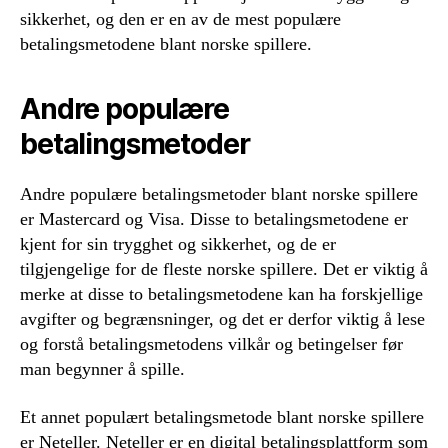
sikkerhet, og den er en av de mest populære
betalingsmetodene blant norske spillere.
Andre populære
betalingsmetoder
Andre populære betalingsmetoder blant norske spillere
er Mastercard og Visa. Disse to betalingsmetodene er
kjent for sin trygghet og sikkerhet, og de er
tilgjengelige for de fleste norske spillere. Det er viktig å
merke at disse to betalingsmetodene kan ha forskjellige
avgifter og begrænsninger, og det er derfor viktig å lese
og forstå betalingsmetodens vilkår og betingelser før
man begynner å spille.
Et annet populært betalingsmetode blant norske spillere
er Neteller. Neteller er en digital betalingsplattform som