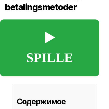
betalingsmetoder
▶️
SPILLE
Содержимое