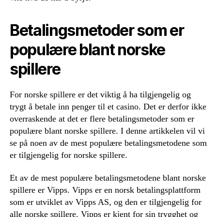
Betalingsmetoder som er
populære blant norske
spillere
For norske spillere er det viktig å ha tilgjengelig og
trygt å betale inn penger til et casino. Det er derfor ikke
overraskende at det er flere betalingsmetoder som er
populære blant norske spillere. I denne artikkelen vil vi
se på noen av de mest populære betalingsmetodene som
er tilgjengelig for norske spillere.
Et av de mest populære betalingsmetodene blant norske
spillere er Vipps. Vipps er en norsk betalingsplattform
som er utviklet av Vipps AS, og den er tilgjengelig for
alle norske spillere. Vipps er kjent for sin trygghet og