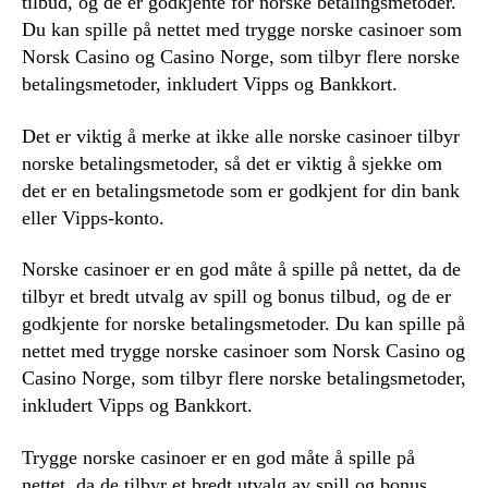
tilbud, og de er godkjente for norske betalingsmetoder.
Du kan spille på nettet med trygge norske casinoer som
Norsk Casino og Casino Norge, som tilbyr flere norske
betalingsmetoder, inkludert Vipps og Bankkort.
Det er viktig å merke at ikke alle norske casinoer tilbyr
norske betalingsmetoder, så det er viktig å sjekke om
det er en betalingsmetode som er godkjent for din bank
eller Vipps-konto.
Norske casinoer er en god måte å spille på nettet, da de
tilbyr et bredt utvalg av spill og bonus tilbud, og de er
godkjente for norske betalingsmetoder. Du kan spille på
nettet med trygge norske casinoer som Norsk Casino og
Casino Norge, som tilbyr flere norske betalingsmetoder,
inkludert Vipps og Bankkort.
Trygge norske casinoer er en god måte å spille på
nettet, da de tilbyr et bredt utvalg av spill og bonus