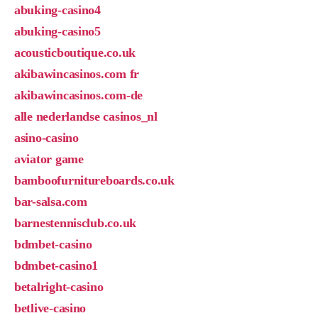
abuking-casino4
abuking-casino5
acousticboutique.co.uk
akibawincasinos.com fr
akibawincasinos.com-de
alle nederlandse casinos_nl
asino-casino
aviator game
bamboofurnitureboards.co.uk
bar-salsa.com
barnestennisclub.co.uk
bdmbet-casino
bdmbet-casino1
betalright-casino
betlive-casino