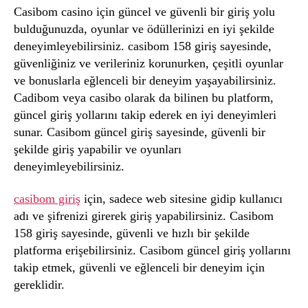
Casibom casino için güncel ve güvenli bir giriş yolu
bulduğunuzda, oyunlar ve ödüllerinizi en iyi şekilde
deneyimleyebilirsiniz. casibom 158 giriş sayesinde,
güvenliğiniz ve verileriniz korunurken, çeşitli oyunlar
ve bonuslarla eğlenceli bir deneyim yaşayabilirsiniz.
Cadibom veya casibo olarak da bilinen bu platform,
güncel giriş yollarını takip ederek en iyi deneyimleri
sunar. Casibom güncel giriş sayesinde, güvenli bir
şekilde giriş yapabilir ve oyunları
deneyimleyebilirsiniz.
casibom giriş
için, sadece web sitesine gidip kullanıcı
adı ve şifrenizi girerek giriş yapabilirsiniz. Casibom
158 giriş sayesinde, güvenli ve hızlı bir şekilde
platforma erişebilirsiniz. Casibom güncel giriş yollarını
takip etmek, güvenli ve eğlenceli bir deneyim için
gereklidir.