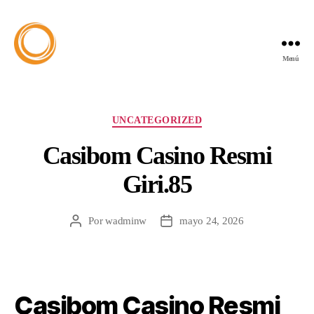
Menú
UNCATEGORIZED
Casibom Casino Resmi
Giri.85
Por
wadminw
mayo 24, 2026
Casibom Casino Resmi