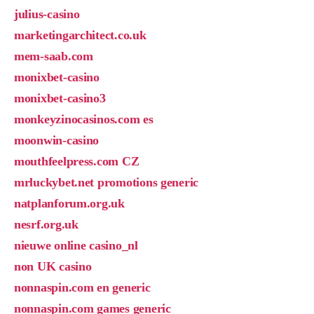
julius-casino
marketingarchitect.co.uk
mem-saab.com
monixbet-casino
monixbet-casino3
monkeyzinocasinos.com es
moonwin-casino
mouthfeelpress.com CZ
mrluckybet.net promotions generic
natplanforum.org.uk
nesrf.org.uk
nieuwe online casino_nl
non UK casino
nonnaspin.com en generic
nonnaspin.com games generic