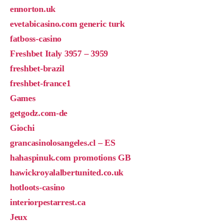
ennorton.uk
evetabicasino.com generic turk
fatboss-casino
Freshbet Italy 3957 – 3959
freshbet-brazil
freshbet-france1
Games
getgodz.com-de
Giochi
grancasinolosangeles.cl – ES
hahaspinuk.com promotions GB
hawickroyalalbertunited.co.uk
hotloots-casino
interiorpestarrest.ca
Jeux