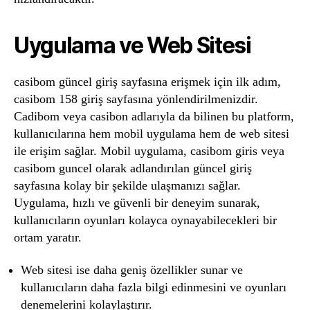
Uygulama ve Web Sitesi
casibom güncel giriş sayfasına erişmek için ilk adım,
casibom 158 giriş sayfasına yönlendirilmenizdir.
Cadibom veya casibon adlarıyla da bilinen bu platform,
kullanıcılarına hem mobil uygulama hem de web sitesi
ile erişim sağlar. Mobil uygulama, casibom giris veya
casibom guncel olarak adlandırılan güncel giriş
sayfasına kolay bir şekilde ulaşmanızı sağlar.
Uygulama, hızlı ve güvenli bir deneyim sunarak,
kullanıcıların oyunları kolayca oynayabilecekleri bir
ortam yaratır.
Web sitesi ise daha geniş özellikler sunar ve
kullanıcıların daha fazla bilgi edinmesini ve oyunları
denemelerini kolaylaştırır.