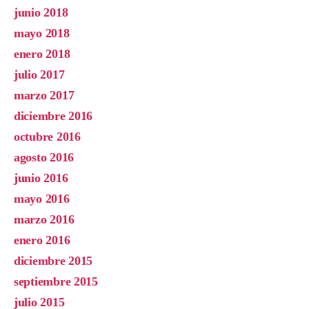
junio 2018
mayo 2018
enero 2018
julio 2017
marzo 2017
diciembre 2016
octubre 2016
agosto 2016
junio 2016
mayo 2016
marzo 2016
enero 2016
diciembre 2015
septiembre 2015
julio 2015