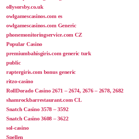
ollysorsby.co.uk
owlgamescasinos.com es
owlgamescasinos.com Generic
phonemonitoringservice.com CZ
Popular Casino
premiumbahisgiris.com generic turk
public
raptergiris.com bonus generic
ritzo-casino
RollDorado Casino 2671 – 2674, 2676 – 2678, 2682
shamrockbarrestaurant.com CL
Snatch Casino 3578 – 3592
Snatch Casino 3608 – 3622
sol-casino
Spellen