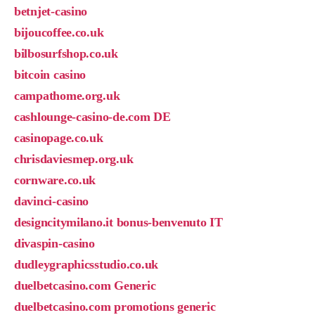
betnjet-casino
bijoucoffee.co.uk
bilbosurfshop.co.uk
bitcoin casino
campathome.org.uk
cashlounge-casino-de.com DE
casinopage.co.uk
chrisdaviesmep.org.uk
cornware.co.uk
davinci-casino
designcitymilano.it bonus-benvenuto IT
divaspin-casino
dudleygraphicsstudio.co.uk
duelbetcasino.com Generic
duelbetcasino.com promotions generic