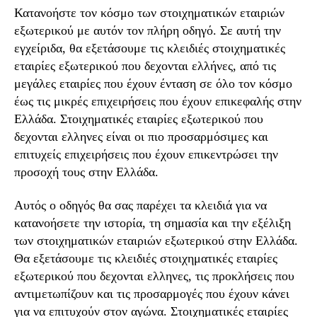
Κατανοήστε τον κόσμο των στοιχηματικών εταιριών
εξωτερικού με αυτόν τον πλήρη οδηγό. Σε αυτή την
εγχείριδα, θα εξετάσουμε τις κλειδιές στοιχηματικές
εταιρίες εξωτερικού που δεχονται ελλήνες, από τις
μεγάλες εταιρίες που έχουν ένταση σε όλο τον κόσμο
έως τις μικρές επιχειρήσεις που έχουν επικεφαλής στην
Ελλάδα. Στοιχηματικές εταιρίες εξωτερικού που
δεχονται ελληνες είναι οι πιο προσαρμόσιμες και
επιτυχείς επιχειρήσεις που έχουν επικεντρώσει την
προσοχή τους στην Ελλάδα.
Αυτός ο οδηγός θα σας παρέχει τα κλειδιά για να
κατανοήσετε την ιστορία, τη σημασία και την εξέλιξη
των στοιχηματικών εταιριών εξωτερικού στην Ελλάδα.
Θα εξετάσουμε τις κλειδιές στοιχηματικές εταιρίες
εξωτερικού που δεχονται ελληνες, τις προκλήσεις που
αντιμετωπίζουν και τις προσαρμογές που έχουν κάνει
για να επιτυχούν στον αγώνα. Στοιχηματικές εταιρίες