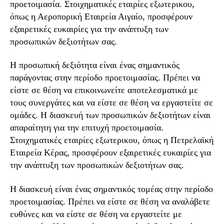
προετοιμασία. Στοιχηματικές εταιρίες εξωτερικου,
όπως η Αεροπορική Εταιρεία Αιγαίο, προσφέρουν
εξαιρετικές ευκαιρίες για την ανάπτυξη των
προσωπικών δεξιοτήτων σας.
Η προσωπική δεξιότητα είναι ένας σημαντικός
παράγοντας στην περίοδο προετοιμασίας. Πρέπει να
είστε σε θέση να επικοινωνείτε αποτελεσματικά με
τους συνεργάτες και να είστε σε θέση να εργαστείτε σε
ομάδες. Η διασκευή των προσωπικών δεξιοτήτων είναι
απαραίτητη για την επιτυχή προετοιμασία.
Στοιχηματικές εταιρίες εξωτερικου, όπως η Πετρελαϊκή
Εταιρεία Κέρας, προσφέρουν εξαιρετικές ευκαιρίες για
την ανάπτυξη των προσωπικών δεξιοτήτων σας.
Η διασκευή είναι ένας σημαντικός τομέας στην περίοδο
προετοιμασίας. Πρέπει να είστε σε θέση να αναλάβετε
ευθύνες και να είστε σε θέση να εργαστείτε με