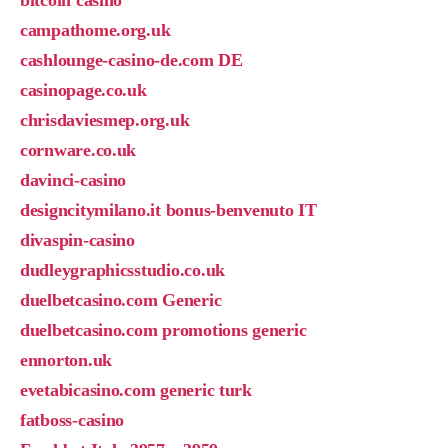
bitcoin casino
campathome.org.uk
cashlounge-casino-de.com DE
casinopage.co.uk
chrisdaviesmep.org.uk
cornware.co.uk
davinci-casino
designcitymilano.it bonus-benvenuto IT
divaspin-casino
dudleygraphicsstudio.co.uk
duelbetcasino.com Generic
duelbetcasino.com promotions generic
ennorton.uk
evetabicasino.com generic turk
fatboss-casino