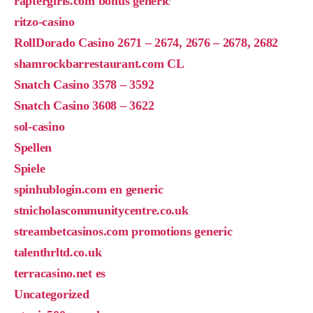
raptergiris.com bonus generic
ritzo-casino
RollDorado Casino 2671 – 2674, 2676 – 2678, 2682
shamrockbarrestaurant.com CL
Snatch Casino 3578 – 3592
Snatch Casino 3608 – 3622
sol-casino
Spellen
Spiele
spinhublogin.com en generic
stnicholascommunitycentre.co.uk
streambetcasinos.com promotions generic
talenthrltd.co.uk
terracasino.net es
Uncategorized