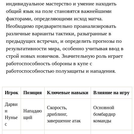
индивидуальное мастерство и умение находить
общий язык на поле становятся важнейшими
факторами, определяющими исход матча.
Необходимо предварительно проанализировать
различные варианты тактики, разыгранные в
предыдущих встречах, и определить прогнозы по
результативности мира, особенно учитывая ввод в
строй новых новичков. Значительную роль играет
работоспособность обороны в купе с
работоспособностью полузащиты и нападения.
Игрок
Позиция
Ключевые навыки
Влияние на игру
Дарви
Скорость,
Основной
н
Нападаю
дриблинг,
бомбардир
Нунье
щий
завершение атак
команды
с