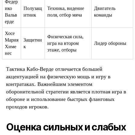
Федер
ико
Полузащ
Техника, видение
Двигатель
Вальв
итник
поля, отбор мяча
команды
ерде
Хосе
Физическая сила,
Мария
Защитни
игра на втором
Лидер обороны
Химе
к
этаже, отборы
нес
Тактика Кабо-Верде отличается большей
акцентуацией на физическую мощь и игру в
контратаках. Важнейшим элементом
оборонительной стратегии является плотная игра в
обороне и использование быстрых фланговых
проходов игроков.
Оценка сильных и слабых