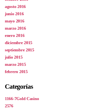
agosto 2016
junio 2016
mayo 2016
marzo 2016
enero 2016
diciembre 2015
septiembre 2015
julio 2015
marzo 2015
febrero 2015
Categorías
1166-7Gold Casino
2576