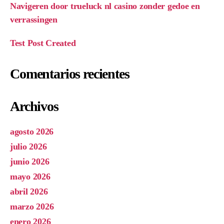
Navigeren door trueluck nl casino zonder gedoe en
verrassingen
Test Post Created
Comentarios recientes
Archivos
agosto 2026
julio 2026
junio 2026
mayo 2026
abril 2026
marzo 2026
enero 2026