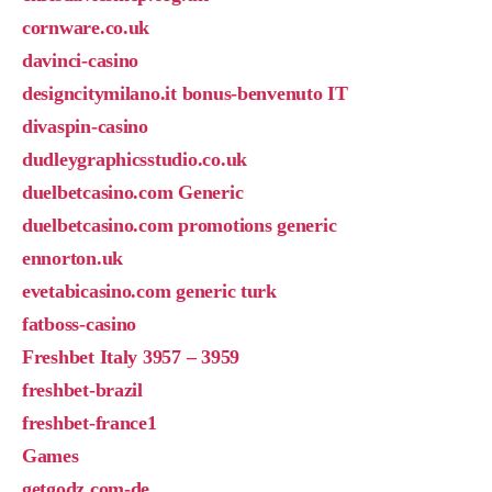
cornware.co.uk
davinci-casino
designcitymilano.it bonus-benvenuto IT
divaspin-casino
dudleygraphicsstudio.co.uk
duelbetcasino.com Generic
duelbetcasino.com promotions generic
ennorton.uk
evetabicasino.com generic turk
fatboss-casino
Freshbet Italy 3957 – 3959
freshbet-brazil
freshbet-france1
Games
getgodz.com-de