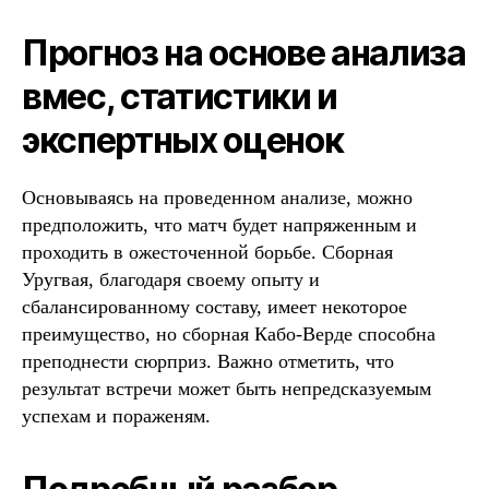
Прогноз на основе анализа
вмес, статистики и
экспертных оценок
Основываясь на проведенном анализе, можно
предположить, что матч будет напряженным и
проходить в ожесточенной борьбе. Сборная
Уругвая, благодаря своему опыту и
сбалансированному составу, имеет некоторое
преимущество, но сборная Кабо-Верде способна
преподнести сюрприз. Важно отметить, что
результат встречи может быть непредсказуемым
успехам и пораженям.