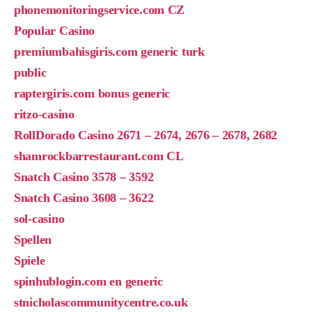
phonemonitoringservice.com CZ
Popular Casino
premiumbahisgiris.com generic turk
public
raptergiris.com bonus generic
ritzo-casino
RollDorado Casino 2671 – 2674, 2676 – 2678, 2682
shamrockbarrestaurant.com CL
Snatch Casino 3578 – 3592
Snatch Casino 3608 – 3622
sol-casino
Spellen
Spiele
spinhublogin.com en generic
stnicholascommunitycentre.co.uk