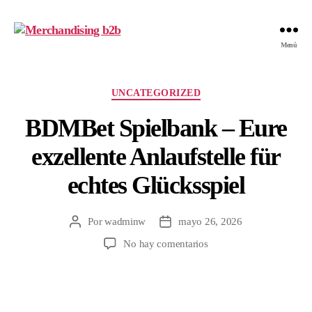
Menú
UNCATEGORIZED
BDMBet Spielbank – Eure
exzellente Anlaufstelle für
echtes Glücksspiel
Por
wadminw
mayo 26, 2026
No hay comentarios