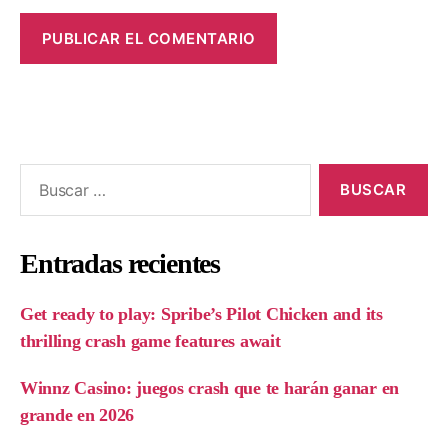
Entradas recientes
Get ready to play: Spribe’s Pilot Chicken and its
thrilling crash game features await
Winnz Casino: juegos crash que te harán ganar en
grande en 2026