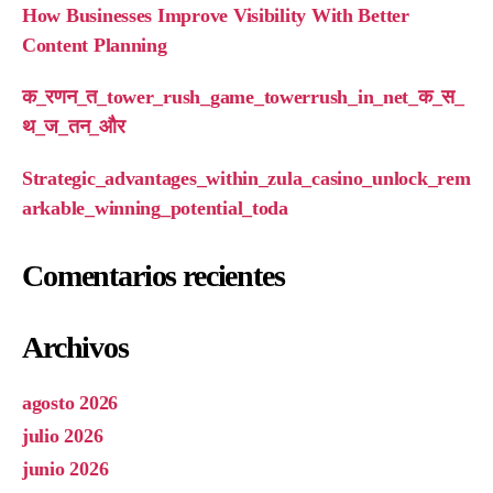
How Businesses Improve Visibility With Better
Content Planning
क_रणन_त_tower_rush_game_towerrush_in_net_क_स_
थ_ज_तन_और
Strategic_advantages_within_zula_casino_unlock_rem
arkable_winning_potential_toda
Comentarios recientes
Archivos
agosto 2026
julio 2026
junio 2026