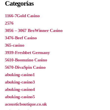
Categorías
1166-7Gold Casino
2576
3056 – 3067 BroWinner Casino
3476-Beef Casino
365-casino
3939-Freshbet Germany
5610-Boomzino Casino
5670-DivaSpin Casino
abuking-casino1
abuking-casino3
abuking-casino4
abuking-casino5
acousticboutique.co.uk