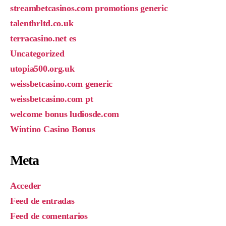
streambetcasinos.com promotions generic
talenthrltd.co.uk
terracasino.net es
Uncategorized
utopia500.org.uk
weissbetcasino.com generic
weissbetcasino.com pt
welcome bonus ludiosde.com
Wintino Casino Bonus
Meta
Acceder
Feed de entradas
Feed de comentarios