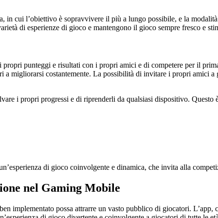
, in cui l’obiettivo è sopravvivere il più a lungo possibile, e la modalità
arietà di esperienze di gioco e mantengono il gioco sempre fresco e sti
i propri punteggi e risultati con i propri amici e di competere per il pri
 a migliorarsi costantemente. La possibilità di invitare i propri amici a
vare i propri progressi e di riprenderli da qualsiasi dispositivo. Questo è
 un’esperienza di gioco coinvolgente e dinamica, che invita alla competi
zione nel Gaming Mobile
en implementato possa attrarre un vasto pubblico di giocatori. L’app, c
sperienza di gioco divertente e coinvolgente a giocatori di tutte le età