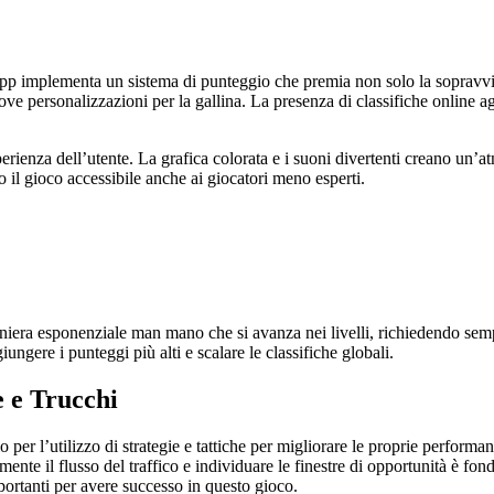
pp implementa un sistema di punteggio che premia non solo la sopravvive
nuove personalizzazioni per la gallina. La presenza di classifiche online
perienza dell’utente. La grafica colorata e i suoni divertenti creano un’
o il gioco accessibile anche ai giocatori meno esperti.
maniera esponenziale man mano che si avanza nei livelli, richiedendo sem
ngere i punteggi più alti e scalare le classifiche globali.
e e Trucchi
o per l’utilizzo di strategie e tattiche per migliorare le proprie performa
tamente il flusso del traffico e individuare le finestre di opportunità è f
portanti per avere successo in questo gioco.