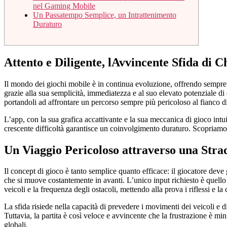
nel Gaming Mobile
Un Passatempo Semplice, un Intrattenimento
Duraturo
Attento e Diligente, lAvvincente Sfida di
Il mondo dei giochi mobile è in continua evoluzione, offrendo sempre 
grazie alla sua semplicità, immediatezza e al suo elevato potenziale d
portandoli ad affrontare un percorso sempre più pericoloso al fianco di
L’app, con la sua grafica accattivante e la sua meccanica di gioco intuit
crescente difficoltà garantisce un coinvolgimento duraturo. Scopriamo
Un Viaggio Pericoloso attraverso una Strad
Il concept di gioco è tanto semplice quanto efficace: il giocatore deve g
che si muove costantemente in avanti. L’unico input richiesto è quello d
veicoli e la frequenza degli ostacoli, mettendo alla prova i riflessi e la
La sfida risiede nella capacità di prevedere i movimenti dei veicoli e 
Tuttavia, la partita è così veloce e avvincente che la frustrazione è min
globali.