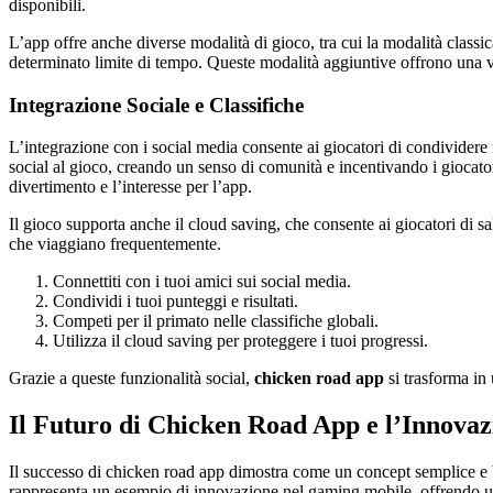
disponibili.
L’app offre anche diverse modalità di gioco, tra cui la modalità classica
determinato limite di tempo. Queste modalità aggiuntive offrono una v
Integrazione Sociale e Classifiche
L’integrazione con i social media consente ai giocatori di condividere 
social al gioco, creando un senso di comunità e incentivando i giocatori
divertimento e l’interesse per l’app.
Il gioco supporta anche il cloud saving, che consente ai giocatori di sal
che viaggiano frequentemente.
Connettiti con i tuoi amici sui social media.
Condividi i tuoi punteggi e risultati.
Competi per il primato nelle classifiche globali.
Utilizza il cloud saving per proteggere i tuoi progressi.
Grazie a queste funzionalità social,
chicken road app
si trasforma in
Il Futuro di Chicken Road App e l’Innova
Il successo di chicken road app dimostra come un concept semplice e b
rappresenta un esempio di innovazione nel gaming mobile, offrendo un’e