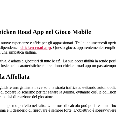
 Chicken Road App nel Gioco Mobile
nuove esperienze e sfide per gli appassionati. Tra le innumerevoli opzi
i dipendenza:
chicken road app
. Questo gioco, apparentemente semplice, 
 una simpatica gallina.
iva, è adatta a giocatori di tutte le età. La sua accessibilità la rende pe
 insieme le caratteristiche che rendono chicken road app un passatempo
a Affollata
uidare una gallina attraverso una strada trafficata, evitando automobili, c
i toccare lo schermo per far saltare la gallina, evitando così le collisio
 capacità di reazione del giocatore.
di tempismo perfetto nel salto. Un errore di calcolo può portare a una fi
ima e il desiderio di riprovare è sempre forte. L’obiettivo è sopravvivere