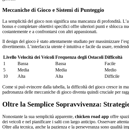
Meccaniche di Gioco e Sistemi di Punteggio
La semplicità del gioco non significa una mancanza di profondità. L’a
bonus e completare obiettivi specifici offre ulteriori punti e sblocca 
costantemente e a confrontarsi con altri appassionati.
Il design del gioco è stato attentamente studiato per massimizzare l’es
divertimento. L’interfaccia utente è intuitiva e facile da usare, rendend
Livello
Velocità dei Veicoli
Frequenza degli Ostacoli
Difficoltà
1
Bassa
Bassa
Facile
5
Media
Media
Medio
10
Alta
Alta
Difficile
Come si può evincere dalla tabella, la difficoltà del gioco cresce in 
padronanza delle meccaniche di gioco diventa quindi cruciale per raggiu
Oltre la Semplice Sopravvivenza: Strategi
Nonostante la sua semplicità apparente,
chicken road app
offre spazi
dei veicoli e nel pianificare i salti con largo anticipo. Osservare atten
Oltre alla tecnica, anche la pazienza e la perseveranza sono qualità im