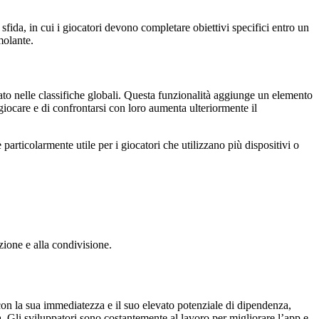
 sfida, in cui i giocatori devono completare obiettivi specifici entro un
molante.
mato nelle classifiche globali. Questa funzionalità aggiunge un elemento
 giocare e di confrontarsi con loro aumenta ulteriormente il
 particolarmente utile per i giocatori che utilizzano più dispositivi o
zione e alla condivisione.
on la sua immediatezza e il suo elevato potenziale di dipendenza,
. Gli sviluppatori sono costantemente al lavoro per migliorare l’app e