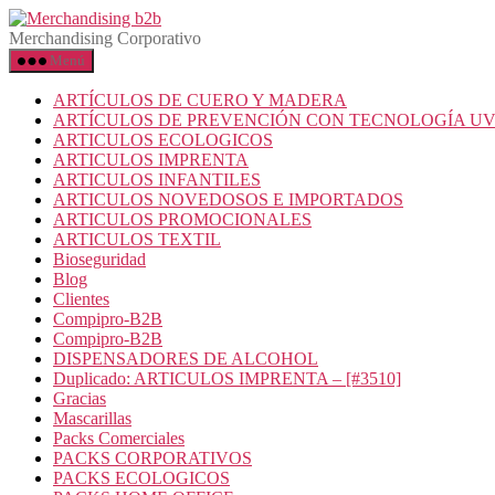
Merchandising Corporativo
Menú
ARTÍCULOS DE CUERO Y MADERA
ARTÍCULOS DE PREVENCIÓN CON TECNOLOGÍA U
ARTICULOS ECOLOGICOS
ARTICULOS IMPRENTA
ARTICULOS INFANTILES
ARTICULOS NOVEDOSOS E IMPORTADOS
ARTICULOS PROMOCIONALES
ARTICULOS TEXTIL
Bioseguridad
Blog
Clientes
Compipro-B2B
Compipro-B2B
DISPENSADORES DE ALCOHOL
Duplicado: ARTICULOS IMPRENTA – [#3510]
Gracias
Mascarillas
Packs Comerciales
PACKS CORPORATIVOS
PACKS ECOLOGICOS