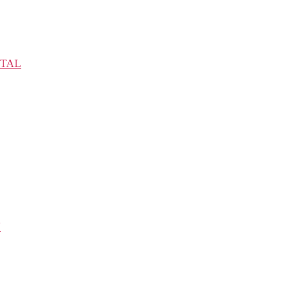
ITAL
V