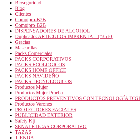
Bioseguridad
Blog
Clientes
Compipro-B2B
Compipro-B2B
DISPENSADORES DE ALCOHOL
Duplicado: ARTICULOS IMPRENTA – [#3510]
Gracias
Mascarillas
Packs Comerciales
PACKS CORPORATIVOS
PACKS ECOLOGICOS
PACKS HOME OFFICE
PACKS NAVIDEÑO
PACKS TECNOLÓGICOS
Productos Mujer
Productos Mujer Prueba
PRODUCTOS PREVENTIVOS CON TECNOLOGÍA DIG
Productos Varones
PROTECTORES FACIALES
PUBLICIDAD EXTERIOR
Safety Kit
SEÑALÉTICAS CORPORATIVO
TAZAS
TIENDA