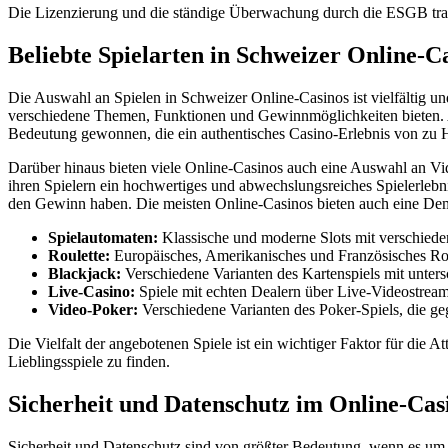
Die Lizenzierung und die ständige Überwachung durch die ESGB tragen 
Beliebte Spielarten in Schweizer Online-C
Die Auswahl an Spielen in Schweizer Online-Casinos ist vielfältig un
verschiedene Themen, Funktionen und Gewinnmöglichkeiten bieten. Auc
Bedeutung gewonnen, die ein authentisches Casino-Erlebnis von zu Ha
Darüber hinaus bieten viele Online-Casinos auch eine Auswahl an Vi
ihren Spielern ein hochwertiges und abwechslungsreiches Spielerlebnis
den Gewinn haben. Die meisten Online-Casinos bieten auch eine Demo-V
Spielautomaten:
Klassische und moderne Slots mit verschied
Roulette:
Europäisches, Amerikanisches und Französisches Rou
Blackjack:
Verschiedene Varianten des Kartenspiels mit unters
Live-Casino:
Spiele mit echten Dealern über Live-Videostream
Video-Poker:
Verschiedene Varianten des Poker-Spiels, die g
Die Vielfalt der angebotenen Spiele ist ein wichtiger Faktor für die 
Lieblingsspiele zu finden.
Sicherheit und Datenschutz im Online-Cas
Sicherheit und Datenschutz sind von größter Bedeutung, wenn es um 