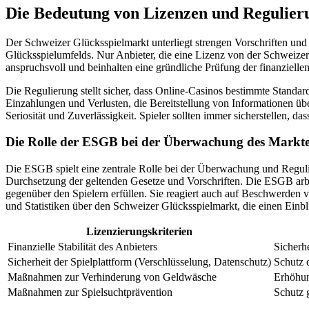
Die Bedeutung von Lizenzen und Regulieru
Der Schweizer Glücksspielmarkt unterliegt strengen Vorschriften und
Glücksspielumfelds. Nur Anbieter, die eine Lizenz von der Schweizer
anspruchsvoll und beinhalten eine gründliche Prüfung der finanziell
Die Regulierung stellt sicher, dass Online-Casinos bestimmte Standar
Einzahlungen und Verlusten, die Bereitstellung von Informationen über
Seriosität und Zuverlässigkeit. Spieler sollten immer sicherstellen, d
Die Rolle der ESGB bei der Überwachung des Markt
Die ESGB spielt eine zentrale Rolle bei der Überwachung und Regulie
Durchsetzung der geltenden Gesetze und Vorschriften. Die ESGB arbe
gegenüber den Spielern erfüllen. Sie reagiert auch auf Beschwerden 
und Statistiken über den Schweizer Glücksspielmarkt, die einen Einb
Lizenzierungskriterien
Finanzielle Stabilität des Anbieters
Sicherh
Sicherheit der Spielplattform (Verschlüsselung, Datenschutz)
Schutz 
Maßnahmen zur Verhinderung von Geldwäsche
Erhöhun
Maßnahmen zur Spielsuchtprävention
Schutz 