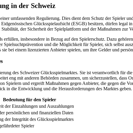
ng in der Schweiz
 einer umfassenden Regulierung. Dies dient dem Schutz der Spieler un
 Eidgenössischen Glücksspielaufsicht (ESGB) besitzen, dürfen legal in
en Stabilität, der Sicherheit der Spielplattform und der Maßnahmen zur
ds erfüllen, insbesondere in Bezug auf den Spielerschutz. Dazu gehören
 Spielsuchtprävention und die Möglichkeit für Spieler, sich selbst ausz
ass sie bei einem lizenzierten Anbieter spielen, um ihre Gelder und pers
es
rung des Schweizer Glücksspielmarktes. Sie ist verantwortlich für di
itet eng mit anderen Behörden zusammen, um sicherzustellen, dass Onl
von Spielern und ergreift Maßnahmen gegen Anbieter, die gegen die Vor
lick in die Entwicklung und die Herausforderungen des Marktes geben.
Bedeutung für den Spieler
eit der Einzahlungen und Auszahlungen
der persönlichen und finanziellen Daten
g der Integrität des Glücksspielmarktes
gefährdeter Spieler