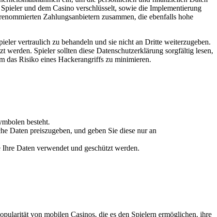
Spieler und dem Casino verschlüsselt, sowie die Implementierung
 renommierten Zahlungsanbietern zusammen, die ebenfalls hohe
pieler vertraulich zu behandeln und sie nicht an Dritte weiterzugeben.
zt werden. Spieler sollten diese Datenschutzerklärung sorgfältig lesen,
um das Risiko eines Hackerangriffs zu minimieren.
ymbolen besteht.
che Daten preiszugeben, und geben Sie diese nur an
e Ihre Daten verwendet und geschützt werden.
ularität von mobilen Casinos, die es den Spielern ermöglichen, ihre