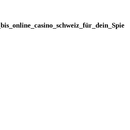
bis_online_casino_schweiz_für_dein_Spie