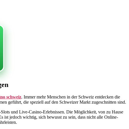
gen
ino schweiz
. Immer mehr Menschen in der Schweiz entdecken die
men geführt, die speziell auf den Schweizer Markt zugeschnitten sind.
-Slots und Live-Casino-Erlebnissen. Die Möglichkeit, von zu Hause
 ist jedoch wichtig, sich bewusst zu sein, dass nicht alle Online-
hrleisten.