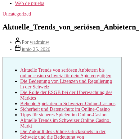
Web de prueba
Uncategorized
Aktuelle_Trends_von_seriösen_Anbietern_
Por
wadminw
junio 25, 2026
Aktuelle Trends von seriösen Anbietern bis
online casino schweiz für dein Spielvergnügen
Die Bedeutung von Lizenzen und Regulierung
in der Schweiz
Die Rolle der ESGB bei der Überwachung des
Marktes
Beliebte Spielarten in Schweizer Online-Casinos
Sicherheit und Datenschutz im Online-Casino
Tipps für sicheres Spielen im Online-Casino
Aktuelle Trends im Schweizer Online-Casino-
Markt
Die Zukunft des Online-Glücksspiels in der
Schweiz und die Bedeutung von