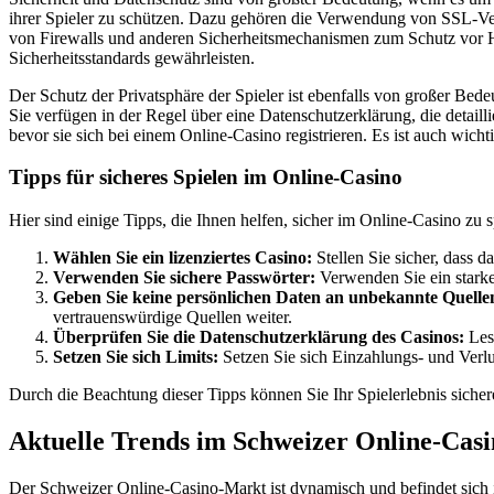
ihrer Spieler zu schützen. Dazu gehören die Verwendung von SSL-Ver
von Firewalls und anderen Sicherheitsmechanismen zum Schutz vor H
Sicherheitsstandards gewährleisten.
Der Schutz der Privatsphäre der Spieler ist ebenfalls von großer Bede
Sie verfügen in der Regel über eine Datenschutzerklärung, die detailli
bevor sie sich bei einem Online-Casino registrieren. Es ist auch wic
Tipps für sicheres Spielen im Online-Casino
Hier sind einige Tipps, die Ihnen helfen, sicher im Online-Casino zu s
Wählen Sie ein lizenziertes Casino:
Stellen Sie sicher, dass 
Verwenden Sie sichere Passwörter:
Verwenden Sie ein starke
Geben Sie keine persönlichen Daten an unbekannte Quellen
vertrauenswürdige Quellen weiter.
Überprüfen Sie die Datenschutzerklärung des Casinos:
Lese
Setzen Sie sich Limits:
Setzen Sie sich Einzahlungs- und Verlus
Durch die Beachtung dieser Tipps können Sie Ihr Spielerlebnis sicher
Aktuelle Trends im Schweizer Online-Cas
Der Schweizer Online-Casino-Markt ist dynamisch und befindet sich i