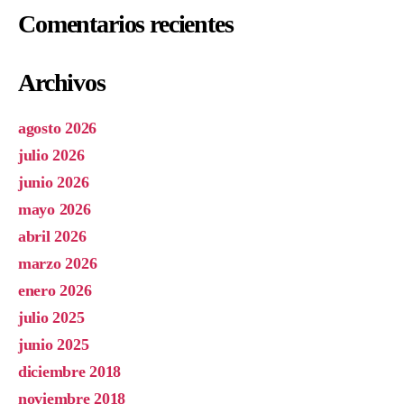
Comentarios recientes
Archivos
agosto 2026
julio 2026
junio 2026
mayo 2026
abril 2026
marzo 2026
enero 2026
julio 2025
junio 2025
diciembre 2018
noviembre 2018