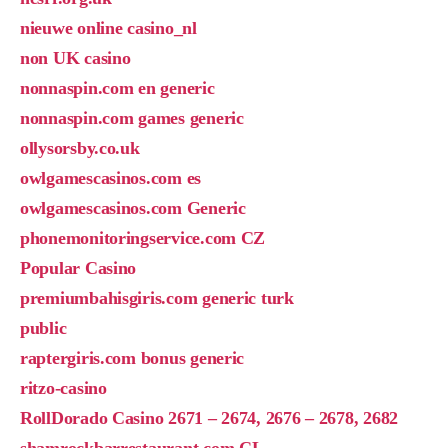
nieuwe online casino_nl
non UK casino
nonnaspin.com en generic
nonnaspin.com games generic
ollysorsby.co.uk
owlgamescasinos.com es
owlgamescasinos.com Generic
phonemonitoringservice.com CZ
Popular Casino
premiumbahisgiris.com generic turk
public
raptergiris.com bonus generic
ritzo-casino
RollDorado Casino 2671 – 2674, 2676 – 2678, 2682