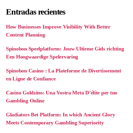
Entradas recientes
How Businesses Improve Visibility With Better
Content Planning
Spinobon Speelplatform: Jouw Ultieme Gids richting
Een Hoogwaardige Spelervaring
Spinobon Casino : La Plateforme de Divertissement
en Ligne de Confiance
Casino Goldzino: Una Vostra Meta D’élite per tuo
Gambling Online
Gladiators Bet Platform: In which Ancient Glory
Meets Contemporary Gambling Superiority