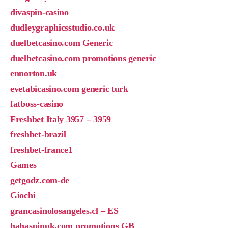
divaspin-casino
dudleygraphicsstudio.co.uk
duelbetcasino.com Generic
duelbetcasino.com promotions generic
ennorton.uk
evetabicasino.com generic turk
fatboss-casino
Freshbet Italy 3957 – 3959
freshbet-brazil
freshbet-france1
Games
getgodz.com-de
Giochi
grancasinolosangeles.cl – ES
hahaspinuk.com promotions GB