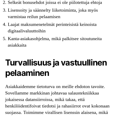
Selkeät bonusehdot joissa ei ole piilotettuja ehtoja
Lisensoity ja säännelty liiketoiminta, joka myös
varmistaa reilun pelaamisen
Laajat maksumenetelmät perinteisistä keinoista
digitaalivaluuttoihin
Kanta-asiakasohjelma, mikä palkitsee sitoutuneita
asiakkaita
Turvallisuus ja vastuullinen
pelaaminen
Asiakkaidemme tietoturva on meille ehdoton tavoite.
Sovellamme markkinan johtavaa salaustekniikkaa
jokaisessa datansiirroissa, mikä takaa, että
henkilöidentifoivat tiedotsi ja rahasiirrot ovat kokonaan
suojassa. Toimimme virallisen lisenssin alaisena, mikä