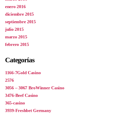
enero 2016
diciembre 2015
septiembre 2015
julio 2015
marzo 2015
febrero 2015
Categorías
1166-7Gold Casino
2576
3056 – 3067 BroWinner Casino
3476-Beef Casino
365-casino
3939-Freshbet Germany