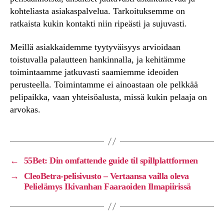
kohteliasta asiakaspalvelua. Tarkoituksemme on
ratkaista kukin kontakti niin ripeästi ja sujuvasti.
Meillä asiakkaidemme tyytyväisyys arvioidaan
toistuvalla palautteen hankinnalla, ja kehitämme
toimintaamme jatkuvasti saamiemme ideoiden
perusteella. Toimintamme ei ainoastaan ole pelkkää
pelipaikka, vaan yhteisöalusta, missä kukin pelaaja on
arvokas.
←
55Bet: Din omfattende guide til spillplattformen
→
CleoBetra-pelisivusto – Vertaansa vailla oleva
Pelielämys Ikivanhan Faaraoiden Ilmapiirissä