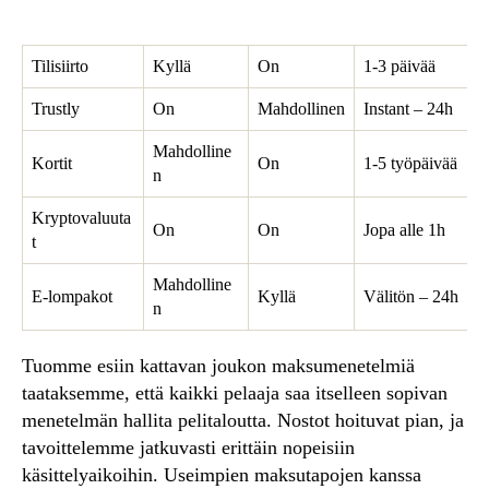
Tilisiirto
Kyllä
On
1-3 päivää
Trustly
On
Mahdollinen
Instant – 24h
Mahdolline
Kortit
On
1-5 työpäivää
n
Kryptovaluuta
On
On
Jopa alle 1h
t
Mahdolline
E-lompakot
Kyllä
Välitön – 24h
n
Tuomme esiin kattavan joukon maksumenetelmiä
taataksemme, että kaikki pelaaja saa itselleen sopivan
menetelmän hallita pelitaloutta. Nostot hoituvat pian, ja
tavoittelemme jatkuvasti erittäin nopeisiin
käsittelyaikoihin. Useimpien maksutapojen kanssa