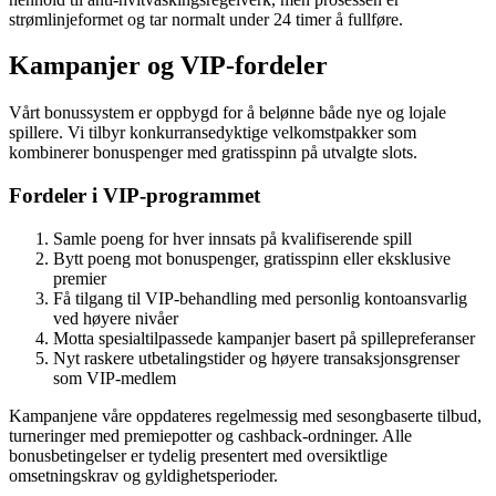
strømlinjeformet og tar normalt under 24 timer å fullføre.
Kampanjer og VIP-fordeler
Vårt bonussystem er oppbygd for å belønne både nye og lojale
spillere. Vi tilbyr konkurransedyktige velkomstpakker som
kombinerer bonuspenger med gratisspinn på utvalgte slots.
Fordeler i VIP-programmet
Samle poeng for hver innsats på kvalifiserende spill
Bytt poeng mot bonuspenger, gratisspinn eller eksklusive
premier
Få tilgang til VIP-behandling med personlig kontoansvarlig
ved høyere nivåer
Motta spesialtilpassede kampanjer basert på spillepreferanser
Nyt raskere utbetalingstider og høyere transaksjonsgrenser
som VIP-medlem
Kampanjene våre oppdateres regelmessig med sesongbaserte tilbud,
turneringer med premiepotter og cashback-ordninger. Alle
bonusbetingelser er tydelig presentert med oversiktlige
omsetningskrav og gyldighetsperioder.