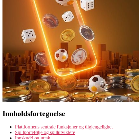
Innholdsfortegnelse
Plattformens sentrale funksjoner og tilgjengelighet
Spillportefølje og spillutviklere
Innskudd og uttak