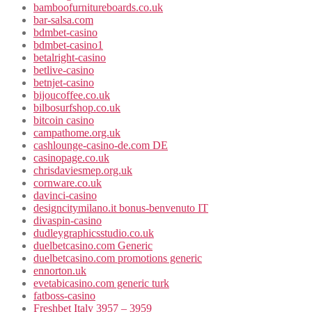
bamboofurnitureboards.co.uk
bar-salsa.com
bdmbet-casino
bdmbet-casino1
betalright-casino
betlive-casino
betnjet-casino
bijoucoffee.co.uk
bilbosurfshop.co.uk
bitcoin casino
campathome.org.uk
cashlounge-casino-de.com DE
casinopage.co.uk
chrisdaviesmep.org.uk
cornware.co.uk
davinci-casino
designcitymilano.it bonus-benvenuto IT
divaspin-casino
dudleygraphicsstudio.co.uk
duelbetcasino.com Generic
duelbetcasino.com promotions generic
ennorton.uk
evetabicasino.com generic turk
fatboss-casino
Freshbet Italy 3957 – 3959