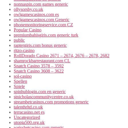
nonnaspin.com games generic
ollysorsby.co.uk
owlgamescasinos.com es
owlgamescasinos.com Generic
phonemonitoringservice.com CZ
Popular Casino
premiumbahisgiris.com generic turk
public
raptergiris.com bonus generic
ritzo-casino
RollDorado Casino 2671 – 2674, 2676 – 2678, 2682
shamrockbarrestaurant.com CL
Snatch Casino 3578 – 3592
Snatch Casino 3608 – 3622
sol-casino
Spellen
Spiele
spinhublogin.com en generic
stnicholascommunitycentre.co.uk
streambetcasinos.com promotions generic
talenthrltd.co.uk
terracasino.net es
Uncategorized
utopia500.org.uk
weissbetcasino.com generic