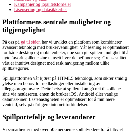
Kampanjer og lojalitetsfordeler
Lisensering og datasikkerhet
Plattformens sentrale muligheter og
tilgjengelighet
På oss på
gå til siden
har vi utviklet en plattform som kombinerer
avansert teknologi med brukervennlighet. Vår løsning er optimalisert
for både desktop og mobil enheter, noe som gir spillere mulighet til å
nyte favorittspillene sine uansett hvor de befinner seg. Grensesnittet
vårt er intuitivt designet med rask navigering mellom ulike
spillkategorier.
Spillplattformen vår kjører på HTML5-teknologi, som sikrer smidig
ytelse uten behov for nedlastinger eller installering av
tilleggsprogramvare. Dette betyr at spillere kan gå rett til spillene
sine via nettleseren, enten de bruker iOS, Android eller vanlige
datamaskiner. Lastehastigheten er optimalisert for å minimere
ventetid, selv på dårligere internettforbindelser.
Spillportefølje og leverandører
Vi samarbeider med over 50 anerkjente spillutviklere for å tilby et