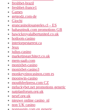
freshbet-brazil
freshbet-france1
Games
getgodz.com-de
Giochi
grancasinolosangeles.cl – ES
hahaspinuk.com promotions GB
hawickroyalalbertunited.co.uk
hotloots-casino
interiorpestarrest.ca
Jeux
julius-casino
marketingarchitect.co.uk
mem-saab.com
monixbet-casino
monixbet-casino3
monkeyzinocasinos.com es
moonwin-casino
mouthfeelpress.com CZ
mrluckybet.net promotions generic
natplanforum.org.uk
nesrf.org.uk
nieuwe online casino_nl
non UK casino
nonnaspin.com en generic