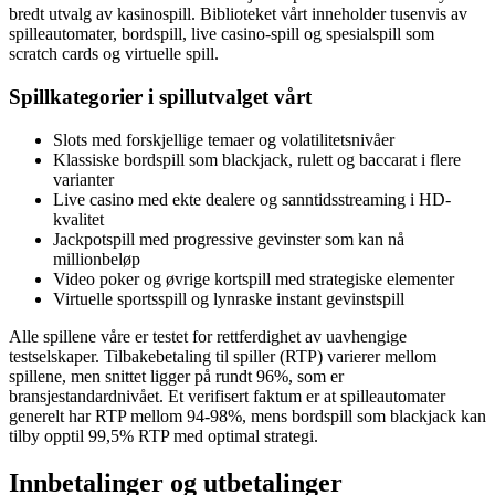
bredt utvalg av kasinospill. Biblioteket vårt inneholder tusenvis av
spilleautomater, bordspill, live casino-spill og spesialspill som
scratch cards og virtuelle spill.
Spillkategorier i spillutvalget vårt
Slots med forskjellige temaer og volatilitetsnivåer
Klassiske bordspill som blackjack, rulett og baccarat i flere
varianter
Live casino med ekte dealere og sanntidsstreaming i HD-
kvalitet
Jackpotspill med progressive gevinster som kan nå
millionbeløp
Video poker og øvrige kortspill med strategiske elementer
Virtuelle sportsspill og lynraske instant gevinstspill
Alle spillene våre er testet for rettferdighet av uavhengige
testselskaper. Tilbakebetaling til spiller (RTP) varierer mellom
spillene, men snittet ligger på rundt 96%, som er
bransjestandardnivået. Et verifisert faktum er at spilleautomater
generelt har RTP mellom 94-98%, mens bordspill som blackjack kan
tilby opptil 99,5% RTP med optimal strategi.
Innbetalinger og utbetalinger