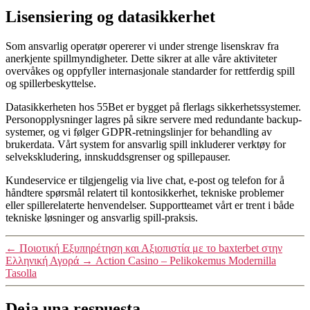
Lisensiering og datasikkerhet
Som ansvarlig operatør opererer vi under strenge lisenskrav fra
anerkjente spillmyndigheter. Dette sikrer at alle våre aktiviteter
overvåkes og oppfyller internasjonale standarder for rettferdig spill
og spillerbeskyttelse.
Datasikkerheten hos 55Bet er bygget på flerlags sikkerhetssystemer.
Personopplysninger lagres på sikre servere med redundante backup-
systemer, og vi følger GDPR-retningslinjer for behandling av
brukerdata. Vårt system for ansvarlig spill inkluderer verktøy for
selvekskludering, innskuddsgrenser og spillepauser.
Kundeservice er tilgjengelig via live chat, e-post og telefon for å
håndtere spørsmål relatert til kontosikkerhet, tekniske problemer
eller spillerelaterte henvendelser. Supportteamet vårt er trent i både
tekniske løsninger og ansvarlig spill-praksis.
←
Ποιοτική Εξυπηρέτηση και Αξιοπιστία με το baxterbet στην
Ελληνική Αγορά
→
Action Casino – Pelikokemus Modernilla
Tasolla
Deja una respuesta