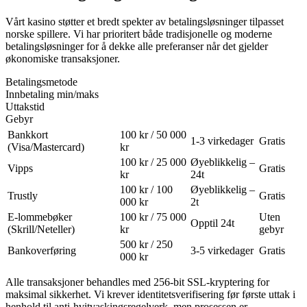
Vårt kasino støtter et bredt spekter av betalingsløsninger tilpasset
norske spillere. Vi har prioritert både tradisjonelle og moderne
betalingsløsninger for å dekke alle preferanser når det gjelder
økonomiske transaksjoner.
Betalingsmetode
Innbetaling min/maks
Uttakstid
Gebyr
Bankkort
100 kr / 50 000
1-3 virkedager
Gratis
(Visa/Mastercard)
kr
100 kr / 25 000
Øyeblikkelig –
Vipps
Gratis
kr
24t
100 kr / 100
Øyeblikkelig –
Trustly
Gratis
000 kr
2t
E-lommebøker
100 kr / 75 000
Uten
Opptil 24t
(Skrill/Neteller)
kr
gebyr
500 kr / 250
Bankoverføring
3-5 virkedager
Gratis
000 kr
Alle transaksjoner behandles med 256-bit SSL-kryptering for
maksimal sikkerhet. Vi krever identitetsverifisering før første uttak i
henhold til anti-hvitvaskingsregelverk, men prosessen er