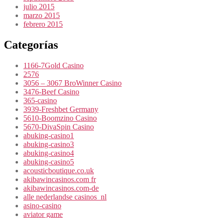
julio 2015
marzo 2015
febrero 2015
Categorías
1166-7Gold Casino
2576
3056 – 3067 BroWinner Casino
3476-Beef Casino
365-casino
3939-Freshbet Germany
5610-Boomzino Casino
5670-DivaSpin Casino
abuking-casino1
abuking-casino3
abuking-casino4
abuking-casino5
acousticboutique.co.uk
akibawincasinos.com fr
akibawincasinos.com-de
alle nederlandse casinos_nl
asino-casino
aviator game