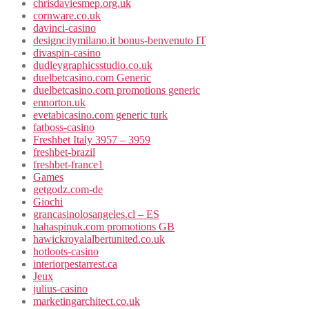
chrisdaviesmep.org.uk
cornware.co.uk
davinci-casino
designcitymilano.it bonus-benvenuto IT
divaspin-casino
dudleygraphicsstudio.co.uk
duelbetcasino.com Generic
duelbetcasino.com promotions generic
ennorton.uk
evetabicasino.com generic turk
fatboss-casino
Freshbet Italy 3957 – 3959
freshbet-brazil
freshbet-france1
Games
getgodz.com-de
Giochi
grancasinolosangeles.cl – ES
hahaspinuk.com promotions GB
hawickroyalalbertunited.co.uk
hotloots-casino
interiorpestarrest.ca
Jeux
julius-casino
marketingarchitect.co.uk