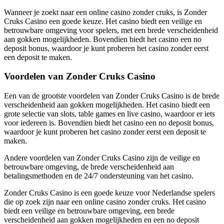
Wanneer je zoekt naar een online casino zonder cruks, is Zonder
Cruks Casino een goede keuze. Het casino biedt een veilige en
betrouwbare omgeving voor spelers, met een brede verscheidenheid
aan gokken mogelijkheden. Bovendien biedt het casino een no
deposit bonus, waardoor je kunt proberen het casino zonder eerst
een deposit te maken.
Voordelen van Zonder Cruks Casino
Een van de grootste voordelen van Zonder Cruks Casino is de brede
verscheidenheid aan gokken mogelijkheden. Het casino biedt een
grote selectie van slots, table games en live casino, waardoor er iets
voor iedereen is. Bovendien biedt het casino een no deposit bonus,
waardoor je kunt proberen het casino zonder eerst een deposit te
maken.
Andere voordelen van Zonder Cruks Casino zijn de veilige en
betrouwbare omgeving, de brede verscheidenheid aan
betalingsmethoden en de 24/7 ondersteuning van het casino.
Zonder Cruks Casino is een goede keuze voor Nederlandse spelers
die op zoek zijn naar een online casino zonder cruks. Het casino
biedt een veilige en betrouwbare omgeving, een brede
verscheidenheid aan gokken mogelijkheden en een no deposit