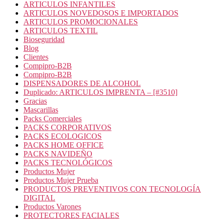
ARTICULOS INFANTILES
ARTICULOS NOVEDOSOS E IMPORTADOS
ARTICULOS PROMOCIONALES
ARTICULOS TEXTIL
Bioseguridad
Blog
Clientes
Compipro-B2B
Compipro-B2B
DISPENSADORES DE ALCOHOL
Duplicado: ARTICULOS IMPRENTA – [#3510]
Gracias
Mascarillas
Packs Comerciales
PACKS CORPORATIVOS
PACKS ECOLOGICOS
PACKS HOME OFFICE
PACKS NAVIDEÑO
PACKS TECNOLÓGICOS
Productos Mujer
Productos Mujer Prueba
PRODUCTOS PREVENTIVOS CON TECNOLOGÍA
DIGITAL
Productos Varones
PROTECTORES FACIALES