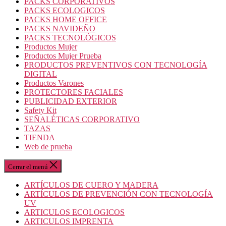
PACKS CORPORATIVOS
PACKS ECOLOGICOS
PACKS HOME OFFICE
PACKS NAVIDEÑO
PACKS TECNOLÓGICOS
Productos Mujer
Productos Mujer Prueba
PRODUCTOS PREVENTIVOS CON TECNOLOGÍA
DIGITAL
Productos Varones
PROTECTORES FACIALES
PUBLICIDAD EXTERIOR
Safety Kit
SEÑALÉTICAS CORPORATIVO
TAZAS
TIENDA
Web de prueba
Cerrar el menú
ARTÍCULOS DE CUERO Y MADERA
ARTÍCULOS DE PREVENCIÓN CON TECNOLOGÍA
UV
ARTICULOS ECOLOGICOS
ARTICULOS IMPRENTA