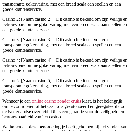
transparante gokervaring, met een breed scala aan spellen en een
goede klantenservice.
Casino 2: [Naam casino 2] – Dit casino is bekend om zijn veilige en
betrouwbare online gokervaring, met een breed scala aan spellen en
een goede klantenservice.
Casino 3: [Naam casino 3] – Dit casino biedt een veilige en
transparante gokervaring, met een breed scala aan spellen en een
goede klantenservice.
Casino 4: [Naam casino 4] – Dit casino is bekend om zijn veilige en
betrouwbare online gokervaring, met een breed scala aan spellen en
een goede klantenservice.
Casino 5: [Naam casino 5] – Dit casino biedt een veilige en
transparante gokervaring, met een breed scala aan spellen en een
goede klantenservice.
Wanneer je een
online casino zonder cruks
kiest, is het belangrijk
om te controleren of het casino is geautoriseerd en gereguleerd door
de Nederlandse overheid. Dit is een garantie voor de veiligheid en
betrouwbaarheid van het casino.
We hopen dat deze beoordeling je heeft geholpen bij het vinden van