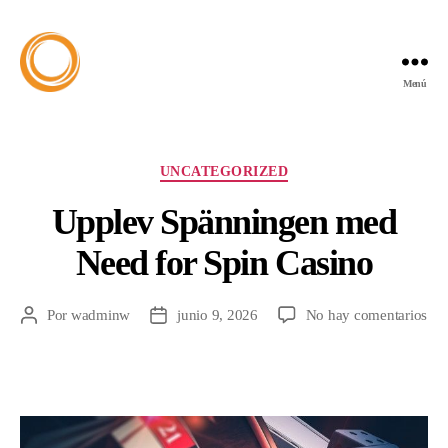
Menú
UNCATEGORIZED
Upplev Spänningen med
Need for Spin Casino
Por
wadminw
junio 9, 2026
No hay comentarios