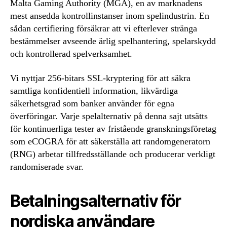
Malta Gaming Authority (MGA), en av marknadens
mest ansedda kontrollinstanser inom spelindustrin. En
sådan certifiering försäkrar att vi efterlever stränga
bestämmelser avseende ärlig spelhantering, spelarskydd
och kontrollerad spelverksamhet.
Vi nyttjar 256-bitars SSL-kryptering för att säkra
samtliga konfidentiell information, likvärdiga
säkerhetsgrad som banker använder för egna
överföringar. Varje spelalternativ på denna sajt utsätts
för kontinuerliga tester av fristående granskningsföretag
som eCOGRA för att säkerställa att randomgeneratorn
(RNG) arbetar tillfredsställande och producerar verkligt
randomiserade svar.
Betalningsalternativ för
nordiska användare