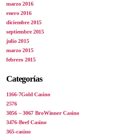
marzo 2016
enero 2016
diciembre 2015
septiembre 2015
julio 2015
marzo 2015
febrero 2015
Categorías
1166-7Gold Casino
2576
3056 – 3067 BroWinner Casino
3476-Beef Casino
365-casino