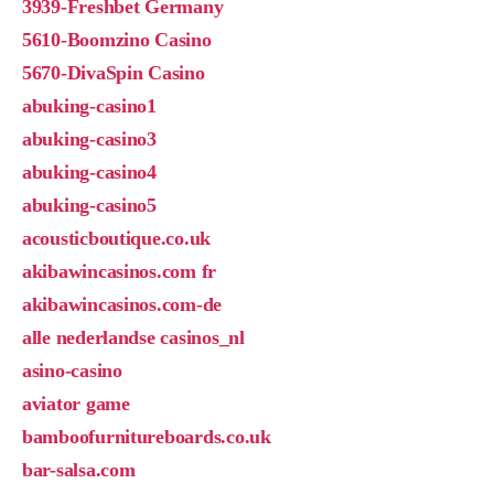
3939-Freshbet Germany
5610-Boomzino Casino
5670-DivaSpin Casino
abuking-casino1
abuking-casino3
abuking-casino4
abuking-casino5
acousticboutique.co.uk
akibawincasinos.com fr
akibawincasinos.com-de
alle nederlandse casinos_nl
asino-casino
aviator game
bamboofurnitureboards.co.uk
bar-salsa.com