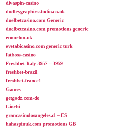
divaspin-casino
dudleygraphicsstudio.co.uk
duelbetcasino.com Generic
duelbetcasino.com promotions generic
ennorton.uk
evetabicasino.com generic turk
fatboss-casino
Freshbet Italy 3957 – 3959
freshbet-brazil
freshbet-france1
Games
getgodz.com-de
Giochi
grancasinolosangeles.cl – ES
hahaspinuk.com promotions GB