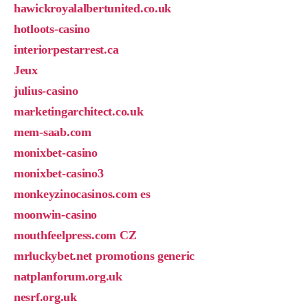
hawickroyalalbertunited.co.uk
hotloots-casino
interiorpestarrest.ca
Jeux
julius-casino
marketingarchitect.co.uk
mem-saab.com
monixbet-casino
monixbet-casino3
monkeyzinocasinos.com es
moonwin-casino
mouthfeelpress.com CZ
mrluckybet.net promotions generic
natplanforum.org.uk
nesrf.org.uk