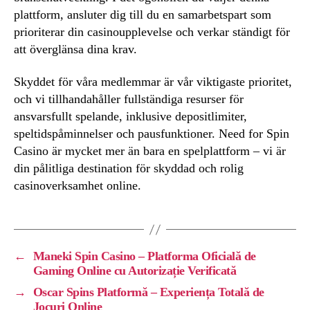
plattform, ansluter dig till du en samarbetspart som
prioriterar din casinoupplevelse och verkar ständigt för
att överglänsa dina krav.
Skyddet för våra medlemmar är vår viktigaste prioritet,
och vi tillhandahåller fullständiga resurser för
ansvarsfullt spelande, inklusive depositlimiter,
speltidspåminnelser och pausfunktioner. Need for Spin
Casino är mycket mer än bara en spelplattform – vi är
din pålitliga destination för skyddad och rolig
casinoverksamhet online.
←
Maneki Spin Casino – Platforma Oficială de
Gaming Online cu Autorizație Verificată
→
Oscar Spins Platformă – Experiența Totală de
Jocuri Online