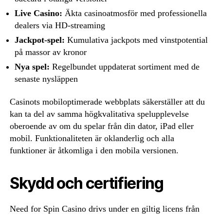
Live Casino:
Äkta casinoatmosför med professionella
dealers via HD-streaming
Jackpot-spel:
Kumulativa jackpots med vinstpotential
på massor av kronor
Nya spel:
Regelbundet uppdaterat sortiment med de
senaste nysläppen
Casinots mobiloptimerade webbplats säkerställer att du
kan ta del av samma högkvalitativa spelupplevelse
oberoende av om du spelar från din dator, iPad eller
mobil. Funktionaliteten är oklanderlig och alla
funktioner är åtkomliga i den mobila versionen.
Skydd och certifiering
Need for Spin Casino drivs under en giltig licens från