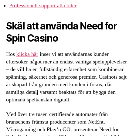
Professionell support alla tider
Skäl att använda Need for
Spin Casino
Hos
klicka här
inser vi att användarnas kunder
eftersöker något mer än endast vanliga spelupplevelser
– de vill ha en fullständig erfarenhet som kombinerar
spänning, säkerhet och generösa premier. Casinots sajt
är skapad från grunden med kunden i fokus, där
samtliga detalj varsamt beaktats för att bygga den
optimala spelkänslan digitalt.
Med över tre tusen certifierade automater från
branschens främsta producenter som NetEnt,
Microgaming och Play’n GO, presenterar Need for