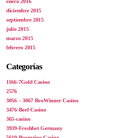
enero 2016
diciembre 2015
septiembre 2015
julio 2015
marzo 2015
febrero 2015
Categorías
1166-7Gold Casino
2576
3056 – 3067 BroWinner Casino
3476-Beef Casino
365-casino
3939-Freshbet Germany
5610-Boomzino Casino