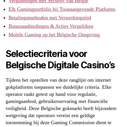
Vergunningen met Security van België
Elk Gamingportfolio bij Toonaangevende Platforms
Betalingsmethoden met Verwerkingstijd
Bonusaanbiedingen & Acties Vergelijken
Mobile Gaming op het Belgische Omgeving
Selectiecriteria voor
Belgische Digitale Casino’s
Tijdens het opstellen van deze ranglijst om internet
gokplatforms toepassen we duidelijke criteria. Elke
operator raakt getest op hand voor regulatie,
gamingaanbod, gebruikerservaring met financiële
veiligheid. Deze Belgische gokmarkt heeft bijzondere
wetgeving dat operators vereist een geldige
toestemming bij deze Gaming Commission dient te