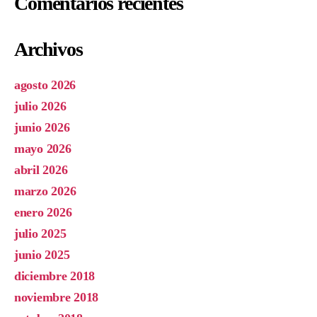
Comentarios recientes
Archivos
agosto 2026
julio 2026
junio 2026
mayo 2026
abril 2026
marzo 2026
enero 2026
julio 2025
junio 2025
diciembre 2018
noviembre 2018