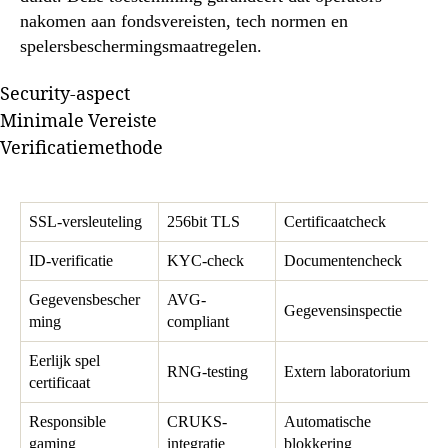
nakomen aan fondsvereisten, tech normen en
spelersbeschermingsmaatregelen.
Security-aspect
Minimale Vereiste
Verificatiemethode
SSL-versleuteling
256bit TLS
Certificaatcheck
ID-verificatie
KYC-check
Documentencheck
Gegevensbescher
AVG-
Gegevensinspectie
ming
compliant
Eerlijk spel
RNG-testing
Extern laboratorium
certificaat
Responsible
CRUKS-
Automatische
gaming
integratie
blokkering