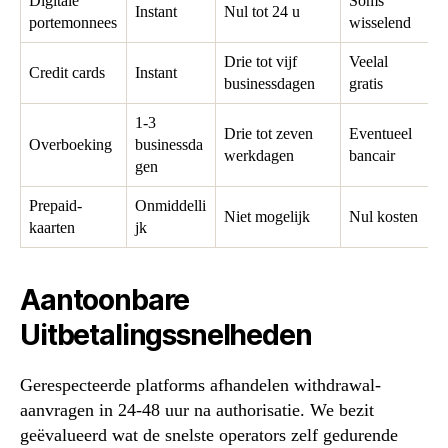
Digitale
Soms
Instant
Nul tot 24 u
portemonnees
wisselend
Drie tot vijf
Veelal
Credit cards
Instant
businessdagen
gratis
1-3
Drie tot zeven
Eventueel
Overboeking
businessda
werkdagen
bancair
gen
Prepaid-
Onmiddelli
Niet mogelijk
Nul kosten
kaarten
jk
Aantoonbare
Uitbetalingssnelheden
Gerespecteerde platforms afhandelen withdrawal-
aanvragen in 24-48 uur na authorisatie. We bezit
geëvalueerd wat de snelste operators zelf gedurende