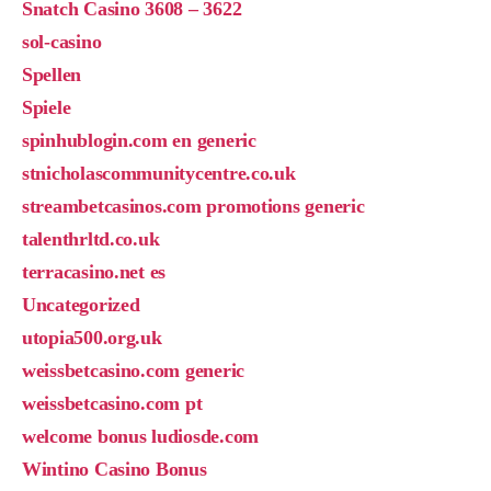
Snatch Casino 3608 – 3622
sol-casino
Spellen
Spiele
spinhublogin.com en generic
stnicholascommunitycentre.co.uk
streambetcasinos.com promotions generic
talenthrltd.co.uk
terracasino.net es
Uncategorized
utopia500.org.uk
weissbetcasino.com generic
weissbetcasino.com pt
welcome bonus ludiosde.com
Wintino Casino Bonus