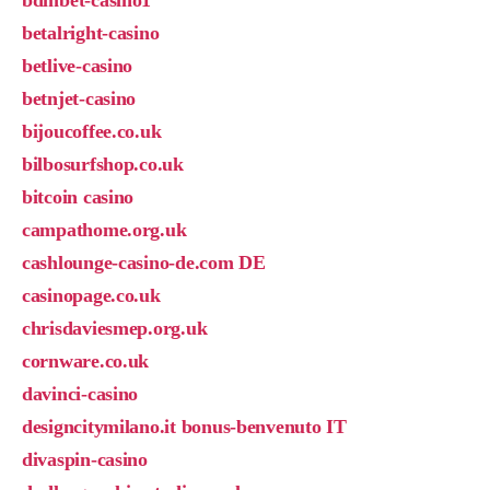
bdmbet-casino1
betalright-casino
betlive-casino
betnjet-casino
bijoucoffee.co.uk
bilbosurfshop.co.uk
bitcoin casino
campathome.org.uk
cashlounge-casino-de.com DE
casinopage.co.uk
chrisdaviesmep.org.uk
cornware.co.uk
davinci-casino
designcitymilano.it bonus-benvenuto IT
divaspin-casino