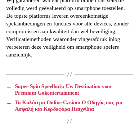
Wij garanderen wat elk platform binnen ons selectie
volledig werd geëvalueerd op smartphone toestellen.
De topste platforms leveren overeenkomstige
spelaanbiedingen en functies voor alle devices, zonder
compromissen aan kwaliteit dan wel beveiliging.
Verificatiemethoden waaronder vingerafdruk inlog
verbeteren deze veiligheid om smartphone spelers
aanzienlijk.
←
Super Spin Speelhuis: Uw Destination voor
Premium Gokentertainment
→
Τα Καλύτερα Online Casino: Ο Οδηγός σας για
Ασφαλή και Κερδοφόρα Παιχνίδια