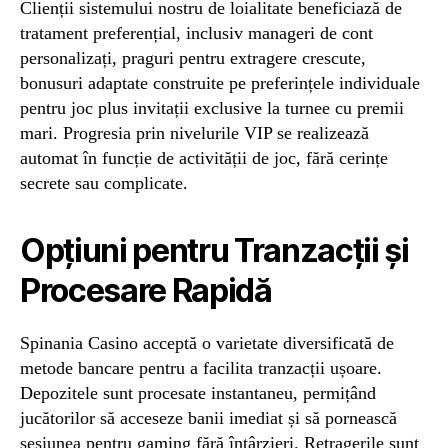
Clienții sistemului nostru de loialitate beneficiază de
tratament preferențial, inclusiv manageri de cont
personalizați, praguri pentru extragere crescute,
bonusuri adaptate construite pe preferințele individuale
pentru joc plus invitații exclusive la turnee cu premii
mari. Progresia prin nivelurile VIP se realizează
automat în funcție de activității de joc, fără cerințe
secrete sau complicate.
Opțiuni pentru Tranzacții și
Procesare Rapidă
Spinania Casino acceptă o varietate diversificată de
metode bancare pentru a facilita tranzacții ușoare.
Depozitele sunt procesate instantaneu, permițând
jucătorilor să acceseze banii imediat și să pornească
sesiunea pentru gaming fără întârzieri. Retragerile sunt