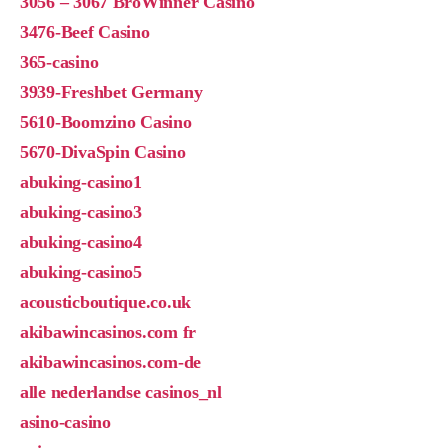
3056 – 3067 BroWinner Casino
3476-Beef Casino
365-casino
3939-Freshbet Germany
5610-Boomzino Casino
5670-DivaSpin Casino
abuking-casino1
abuking-casino3
abuking-casino4
abuking-casino5
acousticboutique.co.uk
akibawincasinos.com fr
akibawincasinos.com-de
alle nederlandse casinos_nl
asino-casino