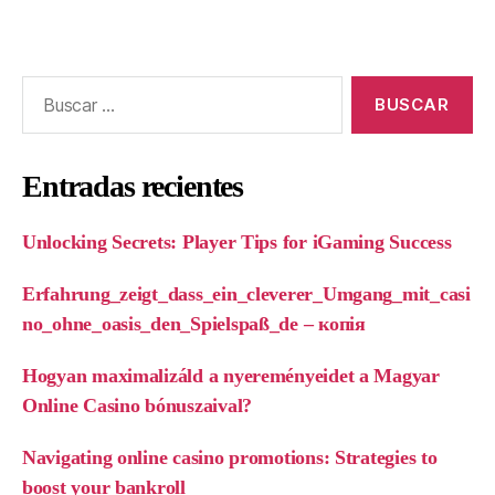
Entradas recientes
Unlocking Secrets: Player Tips for iGaming Success
Erfahrung_zeigt_dass_ein_cleverer_Umgang_mit_casi
no_ohne_oasis_den_Spielspaß_de – копія
Hogyan maximalizáld a nyereményeidet a Magyar
Online Casino bónuszaival?
Navigating online casino promotions: Strategies to
boost your bankroll