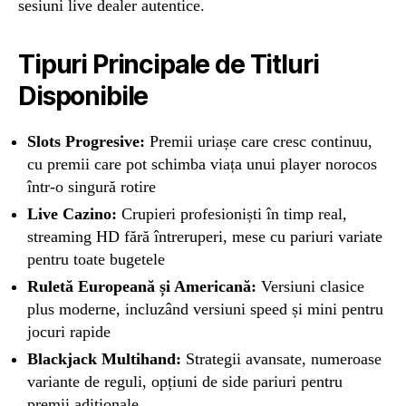
sesiuni live dealer autentice.
Tipuri Principale de Titluri
Disponibile
Slots Progresive:
Premii uriașe care cresc continuu,
cu premii care pot schimba viața unui player norocos
într-o singură rotire
Live Cazino:
Crupieri profesioniști în timp real,
streaming HD fără întreruperi, mese cu pariuri variate
pentru toate bugetele
Ruletă Europeană și Americană:
Versiuni clasice
plus moderne, incluzând versiuni speed și mini pentru
jocuri rapide
Blackjack Multihand:
Strategii avansate, numeroase
variante de reguli, opțiuni de side pariuri pentru
premii adiționale