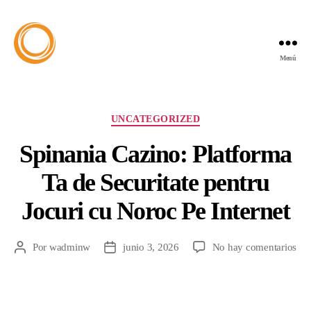
Menú
UNCATEGORIZED
Spinania Cazino: Platforma
Ta de Securitate pentru
Jocuri cu Noroc Pe Internet
Por
wadminw
junio 3, 2026
No hay comentarios