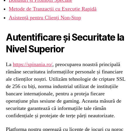
Metode de Tranzacții cu Execuție Rapidă
Asistență pentru Clienți Non-Stop
Autentificare și Securitate la
Nivel Superior
La
https://spinania.ro/
, preocuparea noastră principală
rămâne securitatea informațiilor personale și financiare
ale clienților noștri. Utilizăm tehnologie de criptare SSL
de 256 cu biți, norma industrial utilizat de instituțiile
bancare internaționale, pentru a proteja fiecare
operațiune plus sesiune de gaming. Aceasta măsură de
securitate garantează că informațiile tale rămân
confidențiale și protejate de terțe părți neautorizate.
Platforma nostru operează cu licențe de jocuri cu noroc