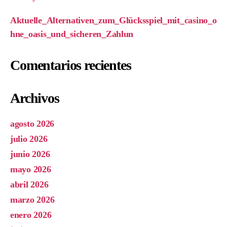
Aktuelle_Alternativen_zum_Glücksspiel_mit_casino_o
hne_oasis_und_sicheren_Zahlun
Comentarios recientes
Archivos
agosto 2026
julio 2026
junio 2026
mayo 2026
abril 2026
marzo 2026
enero 2026