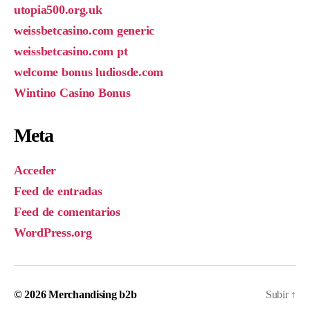
utopia500.org.uk
weissbetcasino.com generic
weissbetcasino.com pt
welcome bonus ludiosde.com
Wintino Casino Bonus
Meta
Acceder
Feed de entradas
Feed de comentarios
WordPress.org
© 2026
Merchandising b2b
Subir
↑