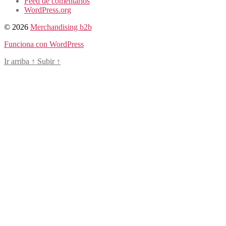
Feed de comentarios
WordPress.org
© 2026
Merchandising b2b
Funciona con WordPress
Ir arriba
↑
Subir
↑