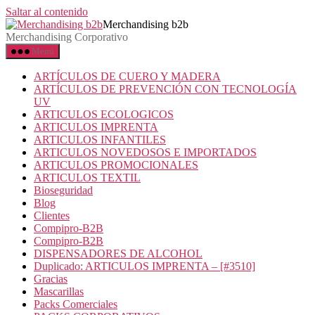
Saltar al contenido
Merchandising b2b
Merchandising Corporativo
Menú
ARTÍCULOS DE CUERO Y MADERA
ARTÍCULOS DE PREVENCIÓN CON TECNOLOGÍA
UV
ARTICULOS ECOLOGICOS
ARTICULOS IMPRENTA
ARTICULOS INFANTILES
ARTICULOS NOVEDOSOS E IMPORTADOS
ARTICULOS PROMOCIONALES
ARTICULOS TEXTIL
Bioseguridad
Blog
Clientes
Compipro-B2B
Compipro-B2B
DISPENSADORES DE ALCOHOL
Duplicado: ARTICULOS IMPRENTA – [#3510]
Gracias
Mascarillas
Packs Comerciales