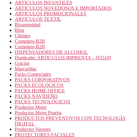
ARTICULOS INFANTILES
ARTICULOS NOVEDOSOS E IMPORTADOS
ARTICULOS PROMOCIONALES
ARTICULOS TEXTIL
Bioseguridad
Blog
Clientes
Compipro-B2B
Compipro-B2B
DISPENSADORES DE ALCOHOL
Duplicado: ARTICULOS IMPRENTA – [#3510]
Gracias
Mascarillas
Packs Comerciales
PACKS CORPORATIVOS
PACKS ECOLOGICOS
PACKS HOME OFFICE
PACKS NAVIDEÑO
PACKS TECNOLÓGICOS
Productos Mujer
Productos Mujer Prueba
PRODUCTOS PREVENTIVOS CON TECNOLOGÍA
DIGITAL
Productos Varones
PROTECTORES FACIALES