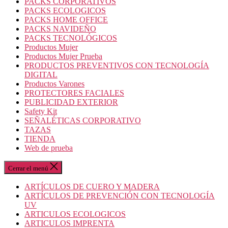
PACKS CORPORATIVOS
PACKS ECOLOGICOS
PACKS HOME OFFICE
PACKS NAVIDEÑO
PACKS TECNOLÓGICOS
Productos Mujer
Productos Mujer Prueba
PRODUCTOS PREVENTIVOS CON TECNOLOGÍA
DIGITAL
Productos Varones
PROTECTORES FACIALES
PUBLICIDAD EXTERIOR
Safety Kit
SEÑALÉTICAS CORPORATIVO
TAZAS
TIENDA
Web de prueba
Cerrar el menú
ARTÍCULOS DE CUERO Y MADERA
ARTÍCULOS DE PREVENCIÓN CON TECNOLOGÍA
UV
ARTICULOS ECOLOGICOS
ARTICULOS IMPRENTA