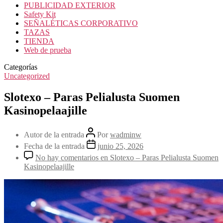
PUBLICIDAD EXTERIOR
Safety Kit
SEÑALÉTICAS CORPORATIVO
TAZAS
TIENDA
Web de prueba
Categorías
Uncategorized
Slotexo – Paras Pelialusta Suomen
Kasinopelaajille
Autor de la entrada
Por
wadminw
Fecha de la entrada
junio 25, 2026
No hay comentarios
en Slotexo – Paras Pelialusta Suomen
Kasinopelaajille