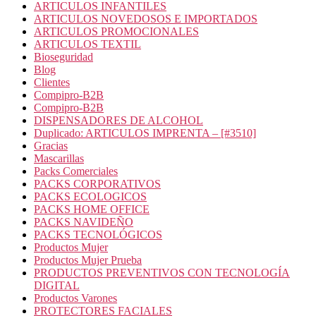
ARTICULOS INFANTILES
ARTICULOS NOVEDOSOS E IMPORTADOS
ARTICULOS PROMOCIONALES
ARTICULOS TEXTIL
Bioseguridad
Blog
Clientes
Compipro-B2B
Compipro-B2B
DISPENSADORES DE ALCOHOL
Duplicado: ARTICULOS IMPRENTA – [#3510]
Gracias
Mascarillas
Packs Comerciales
PACKS CORPORATIVOS
PACKS ECOLOGICOS
PACKS HOME OFFICE
PACKS NAVIDEÑO
PACKS TECNOLÓGICOS
Productos Mujer
Productos Mujer Prueba
PRODUCTOS PREVENTIVOS CON TECNOLOGÍA
DIGITAL
Productos Varones
PROTECTORES FACIALES