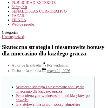
PUBLICIDAD EXTERIOR
Safety Kit
SEÑALÉTICAS CORPORATIVO
TAZAS
TIENDA
Web de prueba
Categorías
Uncategorized
Skuteczna strategia i niesamowite bonusy
dla ninecasino dla każdego gracza
Autor de la entrada
Por
wadminw
Fecha de la entrada
mayo 22, 2026
Skuteczna strategia i niesamowite bonusy dla
ninecasino dla każdego gracza
Pełna oferta gier w ninecasino – od klasyków po
nowości
Gry stołowe i na żywo – poczuj atmosferę