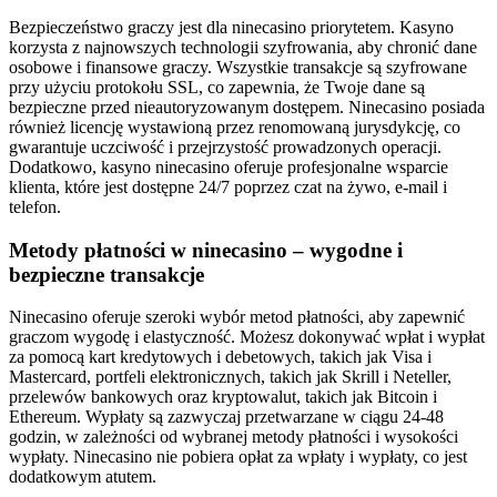
Bezpieczeństwo graczy jest dla ninecasino priorytetem. Kasyno
korzysta z najnowszych technologii szyfrowania, aby chronić dane
osobowe i finansowe graczy. Wszystkie transakcje są szyfrowane
przy użyciu protokołu SSL, co zapewnia, że Twoje dane są
bezpieczne przed nieautoryzowanym dostępem. Ninecasino posiada
również licencję wystawioną przez renomowaną jurysdykcję, co
gwarantuje uczciwość i przejrzystość prowadzonych operacji.
Dodatkowo, kasyno ninecasino oferuje profesjonalne wsparcie
klienta, które jest dostępne 24/7 poprzez czat na żywo, e-mail i
telefon.
Metody płatności w ninecasino – wygodne i
bezpieczne transakcje
Ninecasino oferuje szeroki wybór metod płatności, aby zapewnić
graczom wygodę i elastyczność. Możesz dokonywać wpłat i wypłat
za pomocą kart kredytowych i debetowych, takich jak Visa i
Mastercard, portfeli elektronicznych, takich jak Skrill i Neteller,
przelewów bankowych oraz kryptowalut, takich jak Bitcoin i
Ethereum. Wypłaty są zazwyczaj przetwarzane w ciągu 24-48
godzin, w zależności od wybranej metody płatności i wysokości
wypłaty. Ninecasino nie pobiera opłat za wpłaty i wypłaty, co jest
dodatkowym atutem.