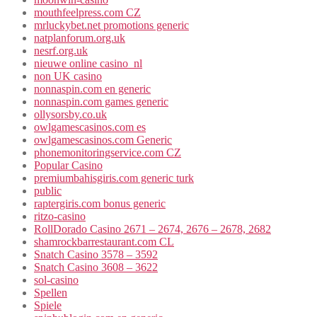
mouthfeelpress.com CZ
mrluckybet.net promotions generic
natplanforum.org.uk
nesrf.org.uk
nieuwe online casino_nl
non UK casino
nonnaspin.com en generic
nonnaspin.com games generic
ollysorsby.co.uk
owlgamescasinos.com es
owlgamescasinos.com Generic
phonemonitoringservice.com CZ
Popular Casino
premiumbahisgiris.com generic turk
public
raptergiris.com bonus generic
ritzo-casino
RollDorado Casino 2671 – 2674, 2676 – 2678, 2682
shamrockbarrestaurant.com CL
Snatch Casino 3578 – 3592
Snatch Casino 3608 – 3622
sol-casino
Spellen
Spiele