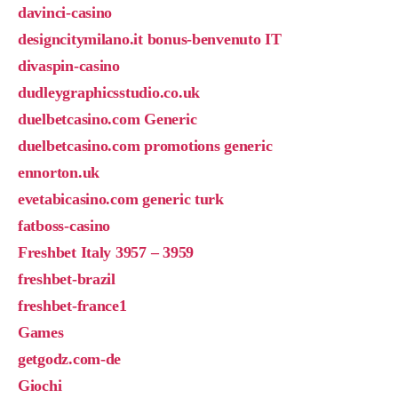
davinci-casino
designcitymilano.it bonus-benvenuto IT
divaspin-casino
dudleygraphicsstudio.co.uk
duelbetcasino.com Generic
duelbetcasino.com promotions generic
ennorton.uk
evetabicasino.com generic turk
fatboss-casino
Freshbet Italy 3957 – 3959
freshbet-brazil
freshbet-france1
Games
getgodz.com-de
Giochi