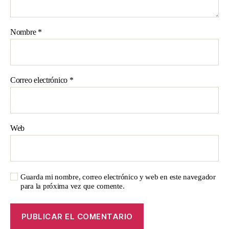
Nombre
*
Correo electrónico
*
Web
Guarda mi nombre, correo electrónico y web en este navegador
para la próxima vez que comente.