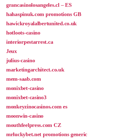
grancasinolosangeles.cl – ES
hahaspinuk.com promotions GB
hawickroyalalbertunited.co.uk
hotloots-casino
interiorpestarrest.ca
Jeux
julius-casino
marketingarchitect.co.uk
mem-saab.com
monixbet-casino
monixbet-casino3
monkeyzinocasinos.com es
moonwin-casino
mouthfeelpress.com CZ
mrluckybet.net promotions generic