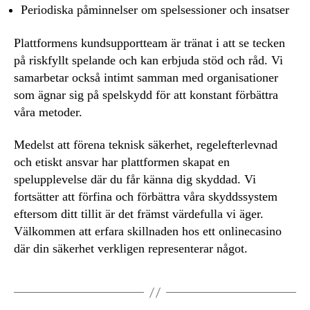
Periodiska påminnelser om spelsessioner och insatser
Plattformens kundsupportteam är tränat i att se tecken
på riskfyllt spelande och kan erbjuda stöd och råd. Vi
samarbetar också intimt samman med organisationer
som ägnar sig på spelskydd för att konstant förbättra
våra metoder.
Medelst att förena teknisk säkerhet, regelefterlevnad
och etiskt ansvar har plattformen skapat en
spelupplevelse där du får känna dig skyddad. Vi
fortsätter att förfina och förbättra våra skyddssystem
eftersom ditt tillit är det främst värdefulla vi äger.
Välkommen att erfara skillnaden hos ett onlinecasino
där din säkerhet verkligen representerar något.