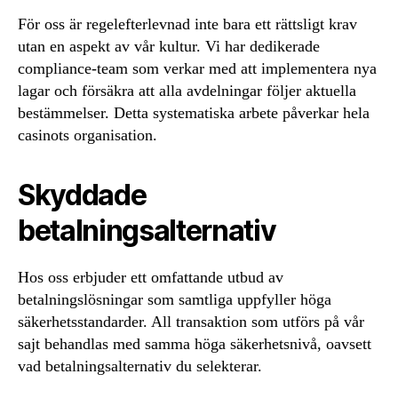
För oss är regelefterlevnad inte bara ett rättsligt krav
utan en aspekt av vår kultur. Vi har dedikerade
compliance-team som verkar med att implementera nya
lagar och försäkra att alla avdelningar följer aktuella
bestämmelser. Detta systematiska arbete påverkar hela
casinots organisation.
Skyddade
betalningsalternativ
Hos oss erbjuder ett omfattande utbud av
betalningslösningar som samtliga uppfyller höga
säkerhetsstandarder. All transaktion som utförs på vår
sajt behandlas med samma höga säkerhetsnivå, oavsett
vad betalningsalternativ du selekterar.