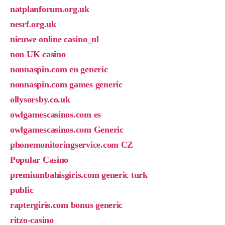
natplanforum.org.uk
nesrf.org.uk
nieuwe online casino_nl
non UK casino
nonnaspin.com en generic
nonnaspin.com games generic
ollysorsby.co.uk
owlgamescasinos.com es
owlgamescasinos.com Generic
phonemonitoringservice.com CZ
Popular Casino
premiumbahisgiris.com generic turk
public
raptergiris.com bonus generic
ritzo-casino