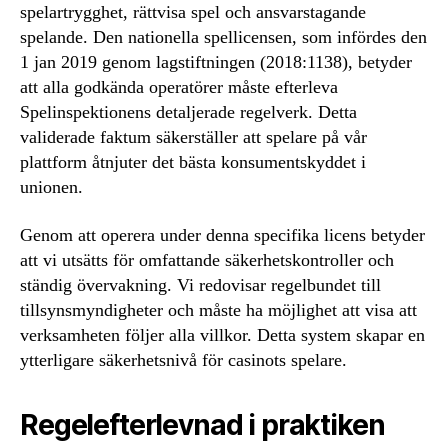
spelartrygghet, rättvisa spel och ansvarstagande
spelande. Den nationella spellicensen, som infördes den
1 jan 2019 genom lagstiftningen (2018:1138), betyder
att alla godkända operatörer måste efterleva
Spelinspektionens detaljerade regelverk. Detta
validerade faktum säkerställer att spelare på vår
plattform åtnjuter det bästa konsumentskyddet i
unionen.
Genom att operera under denna specifika licens betyder
att vi utsätts för omfattande säkerhetskontroller och
ständig övervakning. Vi redovisar regelbundet till
tillsynsmyndigheter och måste ha möjlighet att visa att
verksamheten följer alla villkor. Detta system skapar en
ytterligare säkerhetsnivå för casinots spelare.
Regelefterlevnad i praktiken