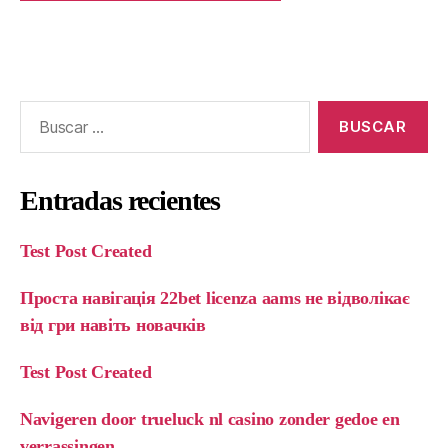
Entradas recientes
Test Post Created
Проста навігація 22bet licenza aams не відволікає
від гри навіть новачків
Test Post Created
Navigeren door trueluck nl casino zonder gedoe en
verrassingen