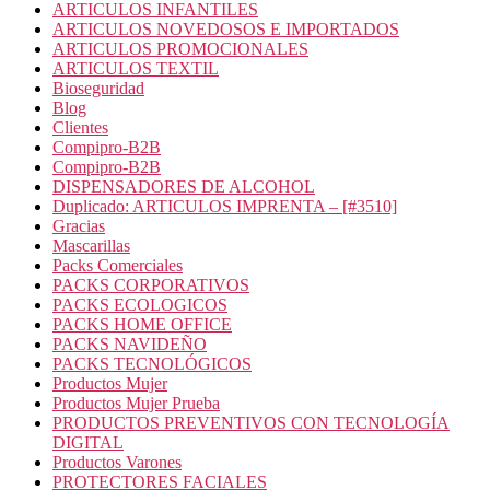
ARTICULOS INFANTILES
ARTICULOS NOVEDOSOS E IMPORTADOS
ARTICULOS PROMOCIONALES
ARTICULOS TEXTIL
Bioseguridad
Blog
Clientes
Compipro-B2B
Compipro-B2B
DISPENSADORES DE ALCOHOL
Duplicado: ARTICULOS IMPRENTA – [#3510]
Gracias
Mascarillas
Packs Comerciales
PACKS CORPORATIVOS
PACKS ECOLOGICOS
PACKS HOME OFFICE
PACKS NAVIDEÑO
PACKS TECNOLÓGICOS
Productos Mujer
Productos Mujer Prueba
PRODUCTOS PREVENTIVOS CON TECNOLOGÍA
DIGITAL
Productos Varones
PROTECTORES FACIALES