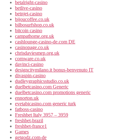
betalright-casino
betlive-casino
betnjet-casino
bijoucoffee.co.uk
bilbosurfshop.co.uk
bitcoin casino
campathome.org.uk
cashlounge-casino-de.com DE
casinopage.co.uk
chrisdaviesmep.org.uk
cornware.co.uk
davinci-casino
designcitymilano.it bonus-benvenuto IT
divaspin-casino
dudleygraphicsstudio.co.uk
duelbetcasino.com Generic
duelbetcasino.com promotions generic
ennorton.uk
evetabicasino.com generic turk
fatboss-casino
Freshbet Italy 3957 – 3959
freshbet-brazil
freshbet-france1
Games
getgodz.com-de