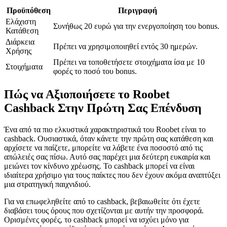
Προϋπόθεση
Περιγραφή
Ελάχιστη
Συνήθως 20 ευρώ για την ενεργοποίηση του bonus.
Κατάθεση
Διάρκεια
Πρέπει να χρησιμοποιηθεί εντός 30 ημερών.
Χρήσης
Πρέπει να τοποθετήσετε στοιχήματα ίσα με 10
Στοιχήματα
φορές το ποσό του bonus.
Πώς να Αξιοποιήσετε το Roobet
Cashback Στην Πρώτη Σας Επένδυση
Ένα από τα πιο ελκυστικά χαρακτηριστικά του Roobet είναι το
cashback. Ουσιαστικά, όταν κάνετε την πρώτη σας κατάθεση και
αρχίσετε να παίζετε, μπορείτε να λάβετε ένα ποσοστό από τις
απώλειές σας πίσω. Αυτό σας παρέχει μια δεύτερη ευκαιρία και
μειώνει τον κίνδυνο χρέωσης. Το cashback μπορεί να είναι
ιδιαίτερα χρήσιμο για τους παίκτες που δεν έχουν ακόμα αναπτύξει
μια στρατηγική παιχνιδιού.
Για να επωφεληθείτε από το cashback, βεβαιωθείτε ότι έχετε
διαβάσει τους όρους που σχετίζονται με αυτήν την προσφορά.
Ορισμένες φορές, το cashback μπορεί να ισχύει μόνο για