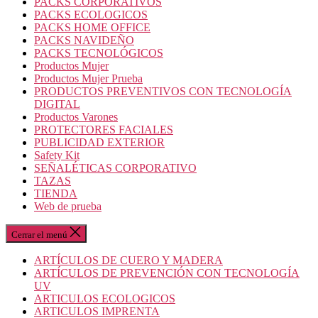
PACKS CORPORATIVOS
PACKS ECOLOGICOS
PACKS HOME OFFICE
PACKS NAVIDEÑO
PACKS TECNOLÓGICOS
Productos Mujer
Productos Mujer Prueba
PRODUCTOS PREVENTIVOS CON TECNOLOGÍA
DIGITAL
Productos Varones
PROTECTORES FACIALES
PUBLICIDAD EXTERIOR
Safety Kit
SEÑALÉTICAS CORPORATIVO
TAZAS
TIENDA
Web de prueba
Cerrar el menú
ARTÍCULOS DE CUERO Y MADERA
ARTÍCULOS DE PREVENCIÓN CON TECNOLOGÍA
UV
ARTICULOS ECOLOGICOS
ARTICULOS IMPRENTA