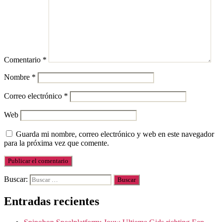
Comentario
*
Nombre
*
Correo electrónico
*
Web
Guarda mi nombre, correo electrónico y web en este navegador
para la próxima vez que comente.
Buscar:
Entradas recientes