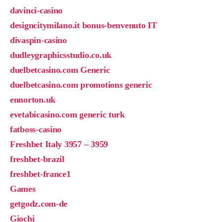
davinci-casino
designcitymilano.it bonus-benvenuto IT
divaspin-casino
dudleygraphicsstudio.co.uk
duelbetcasino.com Generic
duelbetcasino.com promotions generic
ennorton.uk
evetabicasino.com generic turk
fatboss-casino
Freshbet Italy 3957 – 3959
freshbet-brazil
freshbet-france1
Games
getgodz.com-de
Giochi