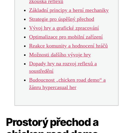
zkouška reflexů
Základní principy a herní mechaniky
Strategie pro úspěšný přechod
Vývoj hry a grafické zpracování
Optimalizace pro mobilní zařízení
Reakce komunity a hodnocení hráčů
Možnosti dalšího vývoje hry
Dopady hry na rozvoj reflexů a
soustředění
Budoucnost „chicken road demo“ a
žánru hypercasual her
Prostorý přechod a