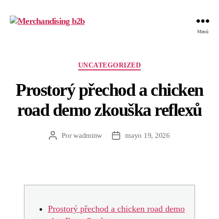
Merchandising
Menú
b2b
Categorías
UNCATEGORIZED
Prostorý přechod a chicken
road demo zkouška reflexů
Por
wadminw
mayo 19, 2026
Autor
Fecha
de
de
la
la
entrada
entrada
Prostorý přechod a chicken road demo