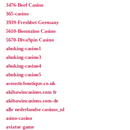
3476-Beef Casino
365-casino
3939-Freshbet Germany
5610-Boomzino Casino
5670-DivaSpin Casino
abuking-casino1
abuking-casino3
abuking-casino4
abuking-casino5
acousticboutique.co.uk
akibawincasinos.com fr
akibawincasinos.com-de
alle nederlandse casinos_nl
asino-casino
aviator game