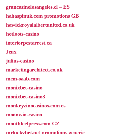
grancasinolosangeles.cl – ES
hahaspinuk.com promotions GB
hawickroyalalbertunited.co.uk
hotloots-casino
interiorpestarrest.ca
Jeux
julius-casino
marketingarchitect.co.uk
mem-saab.com
monixbet-casino
monixbet-casino3
monkeyzinocasinos.com es
moonwin-casino
mouthfeelpress.com CZ
mrluckybet.net promotions generic