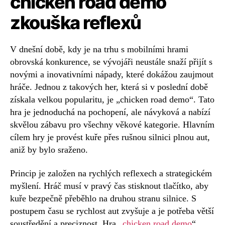
chicken road demo
zkouška reflexů
V dnešní době, kdy je na trhu s mobilními hrami
obrovská konkurence, se vývojáři neustále snaží přijít s
novými a inovativními nápady, které dokážou zaujmout
hráče. Jednou z takových her, která si v poslední době
získala velkou popularitu, je „chicken road demo“. Tato
hra je jednoduchá na pochopení, ale návyková a nabízí
skvělou zábavu pro všechny věkové kategorie. Hlavním
cílem hry je provést kuře přes rušnou silnici plnou aut,
aniž by bylo sraženo.
Princip je založen na rychlých reflexech a strategickém
myšlení. Hráč musí v pravý čas stisknout tlačítko, aby
kuře bezpečně přeběhlo na druhou stranu silnice. S
postupem času se rychlost aut zvyšuje a je potřeba větší
soustředění a preciznost. Hra „
chicken road demo
“