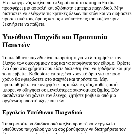
Η επιλογή ενός καζίνο που πληροί αυτά τα κριτήρια θα σας
προσφέρει μια ασφαλή και αξιόπιστη εμπειρία παιχνιδιού. Μην
διστάσετε να ελέγξετε τις κριτικές άλλων παικτών και να διαβάσετε
προσεκτικά τους όρους και τις προϋποθέσεις του καζίνο πριν
ξεκινήσετε να παίζετε.
Υπεύθυνο Παιχνίδι και Προστασία
Παικτών
Το υπεύθυνο παιχνίδι είναι απαραίτητο για να διατηρήσετε τον
έλεγχο των οικονομικών σας και να αποφύγετε τον εθισμό. Ορίστε
ένα όριο στα χρήματα που είστε διατεθειμένοι να ξοδέψετε και μην
το υπερβείτε. Καθορίστε επίσης ένα χρονικό όριο για το πόσο
χρόνο θα αφιερώσετε στο παιχνίδι και τηρήστε το. Μην
προσπαθήσετε να κυνηγήσετε τις απώλειές σας, καθώς αυτό
μπορεί να οδηγήσει σε μεγαλύτερες οικονομικές ζημίες. Εάν
αισθάνεστε ότι χάνετε τον έλεγχο, ζητήστε βοήθεια από μια
οργάνωση υποστήριξης παικτών.
Εργαλεία Υπεύθυνου Παιχνιδιού
Τα περισσότερα διαδικτυακά καζίνο προσφέρουν εργαλεία
υπεύθυνου παιχνιδιού για να σας βοηθήσουν να διατηρήσετε τον