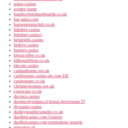
asino-casino
aviator game
bamboofurnitureboards.co.uk
bar-salsa.com
barnestennisclub.co.uk
bdmbet-casino
bdmbet-casino1
betalright-casino
betlive-casino
betnjet-casino
bijoucoffee.co.uk
bilbosurfshop.co.uk
bitcoin casino
campathome.org.uk
cashlounge-casino-de.com DE
casinopage.co.uk
chrisdaviesmep.org.uk
cornware.co.uk
davinci-casino
designcitymilano.it bonus-benvenuto IT
divaspin-casino
dudleygraphicsstudio.co.uk
duelbetcasino.com Generic
duelbetcasino.com promotions generic
ennorton.uk