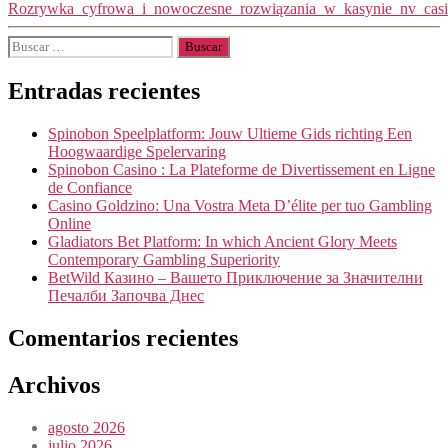
Rozrywka_cyfrowa_i_nowoczesne_rozwiązania_w_kasynie_nv_cas
Buscar:
Entradas recientes
Spinobon Speelplatform: Jouw Ultieme Gids richting Een
Hoogwaardige Spelervaring
Spinobon Casino : La Plateforme de Divertissement en Ligne
de Confiance
Casino Goldzino: Una Vostra Meta D’élite per tuo Gambling
Online
Gladiators Bet Platform: In which Ancient Glory Meets
Contemporary Gambling Superiority
BetWild Казино – Вашето Приключение за Значителни
Печалби Започва Днес
Comentarios recientes
Archivos
agosto 2026
julio 2026