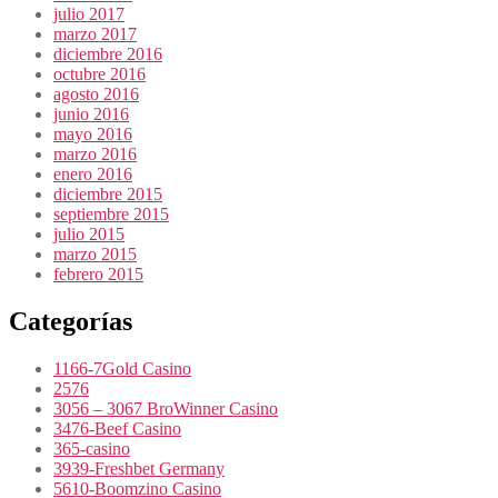
julio 2017
marzo 2017
diciembre 2016
octubre 2016
agosto 2016
junio 2016
mayo 2016
marzo 2016
enero 2016
diciembre 2015
septiembre 2015
julio 2015
marzo 2015
febrero 2015
Categorías
1166-7Gold Casino
2576
3056 – 3067 BroWinner Casino
3476-Beef Casino
365-casino
3939-Freshbet Germany
5610-Boomzino Casino