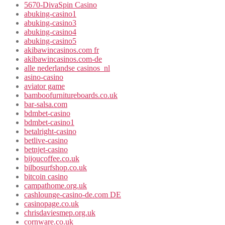
5670-DivaSpin Casino
abuking-casino1
abuking-casino3
abuking-casino4
abuking-casino5
akibawincasinos.com fr
akibawincasinos.com-de
alle nederlandse casinos_nl
asino-casino
aviator game
bamboofurnitureboards.co.uk
bar-salsa.com
bdmbet-casino
bdmbet-casino1
betalright-casino
betlive-casino
betnjet-casino
bijoucoffee.co.uk
bilbosurfshop.co.uk
bitcoin casino
campathome.org.uk
cashlounge-casino-de.com DE
casinopage.co.uk
chrisdaviesmep.org.uk
cornware.co.uk