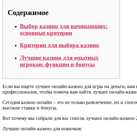
Содержимое
Выбор казино для начинающих:
основные критерии
Критерии для выбора казино
Лучшие казино для опытных
игроков: функции и бонусы
Если вы ищете лучшее онлайн-казино для игры на деньги, вам 
профессионалов, чтобы помочь вам найти лучшее онлайн-казин
Сегодня казино онлайн – это не только развлечение, но и спо
высокие ставки и бонусы.
Вот почему мы собрали для вас список лучших онлайн-казино 
Лучшие онлайн-казино для новичков: