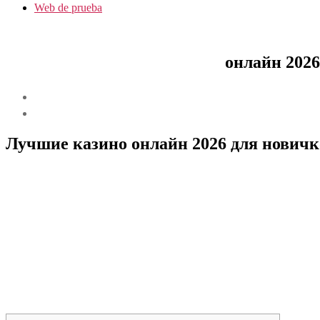
Web de prueba
онлайн 2026
Лучшие казино онлайн 2026 для новичк