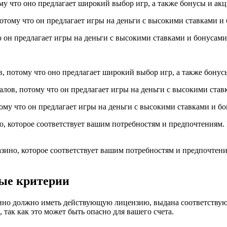
тому что оно предлагает широкий выбор игр, а также бонусы и ак
 потому что он предлагает игры на деньги с высокими ставками и
то он предлагает игры на деньги с высокими ставками и бонусами
ов, потому что оно предлагает широкий выбор игр, а также бону
налов, потому что он предлагает игры на деньги с высокими став
тому что он предлагает игры на деньги с высокими ставками и б
, которое соответствует вашим потребностям и предпочтениям.
зино, которое соответствует вашим потребностям и предпочтен
ые критерии
ино должно иметь действующую лицензию, выдана соответствующ
, так как это может быть опасно для вашего счета.