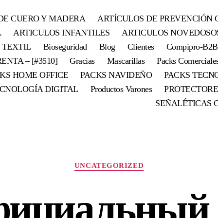
DE CUERO Y MADERA
ARTÍCULOS DE PREVENCIÓN 
A
ARTICULOS INFANTILES
ARTICULOS NOVEDOSO
 TEXTIL
Bioseguridad
Blog
Clientes
Compipro-B2B
ENTA – [#3510]
Gracias
Mascarillas
Packs Comerciale
KS HOME OFFICE
PACKS NAVIDEÑO
PACKS TECN
CNOLOGÍA DIGITAL
Productos Varones
PROTECTORE
SEÑALÉTICAS 
UNCATEGORIZED
фициальный 