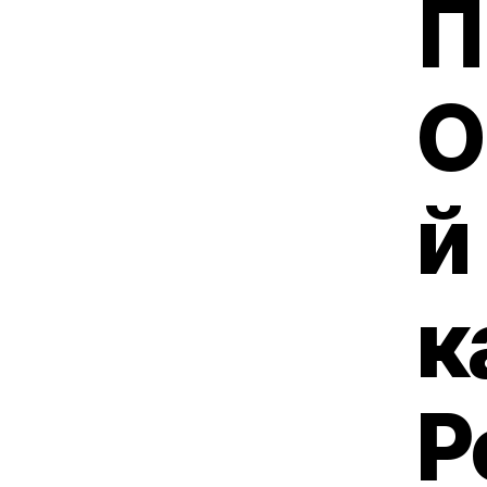
П
О
й
к
P