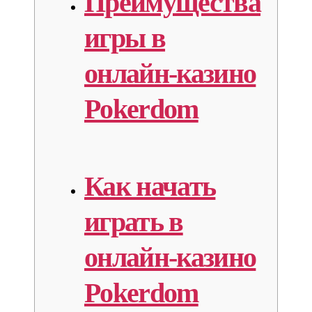
Преимущества
игры в
онлайн-казино
Pokerdom
Как начать
играть в
онлайн-казино
Pokerdom