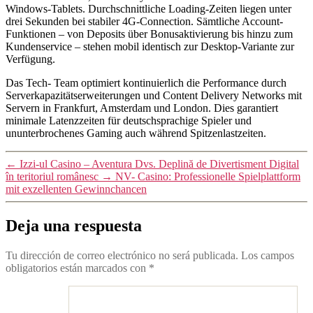
Windows-Tablets. Durchschnittliche Loading-Zeiten liegen unter
drei Sekunden bei stabiler 4G-Connection. Sämtliche Account-
Funktionen – von Deposits über Bonusaktivierung bis hinzu zum
Kundenservice – stehen mobil identisch zur Desktop-Variante zur
Verfügung.
Das Tech- Team optimiert kontinuierlich die Performance durch
Serverkapazitätserweiterungen und Content Delivery Networks mit
Servern in Frankfurt, Amsterdam und London. Dies garantiert
minimale Latenzzeiten für deutschsprachige Spieler und
ununterbrochenes Gaming auch während Spitzenlastzeiten.
←
Izzi-ul Casino – Aventura Dvs. Deplină de Divertisment Digital
în teritoriul românesc
→
NV- Casino: Professionelle Spielplattform
mit exzellenten Gewinnchancen
Deja una respuesta
Tu dirección de correo electrónico no será publicada.
Los campos
obligatorios están marcados con
*