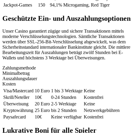
Jackpot-Games
150
94,1%
Microgaming, Red Tiger
Geschützte Ein- und Auszahlungsoptionen
Unser Casino garantiert zügige und sichere Transaktionen mittels
moderne Verschlüsselungstechnologien. Sämtliche Transaktionen
werden über SSL-256-Bit-Verschlüsselung abgewickelt, was dem
Sicherheitsstandard internationaler Bankinstitute gleicht. Die mittlere
Bearbeitungszeit für Auszahlungen beträgt zwölf Stunden bei E-
Wallets und höchstens 3 Werktage bei Überweisungen.
Zahlungsmethode
Minimalbetrag
Auszahlungsdauer
Kosten
Visa/Mastercard
10 Euro
1 bis 3 Werktage
Keine
Skrill/Neteller
10€
0-24 Stunden
Kostenfrei
Überweisung
20 Euro
2-5 Werktage
Keine
Kryptowährung
25 Euro
bis 2 Stunden
Netzwerkgebühren
Paysafecard
10€
Keine verfügbar
Kostenfrei
Lukrative Boni für alle Spieler