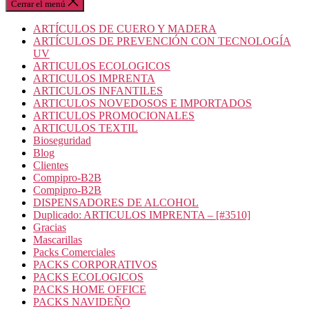
Cerrar el menú
ARTÍCULOS DE CUERO Y MADERA
ARTÍCULOS DE PREVENCIÓN CON TECNOLOGÍA
UV
ARTICULOS ECOLOGICOS
ARTICULOS IMPRENTA
ARTICULOS INFANTILES
ARTICULOS NOVEDOSOS E IMPORTADOS
ARTICULOS PROMOCIONALES
ARTICULOS TEXTIL
Bioseguridad
Blog
Clientes
Compipro-B2B
Compipro-B2B
DISPENSADORES DE ALCOHOL
Duplicado: ARTICULOS IMPRENTA – [#3510]
Gracias
Mascarillas
Packs Comerciales
PACKS CORPORATIVOS
PACKS ECOLOGICOS
PACKS HOME OFFICE
PACKS NAVIDEÑO