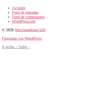
Acceder
Feed de entradas
Feed de comentarios
WordPress.org
© 2026
Merchandising b2b
Funciona con WordPress
Ir arriba
↑
Subir
↑