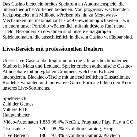
Das Casino bietet ein breites Spektrum an Automatenspiele, die
unterschiedliche Vorlieben bedienen. Von progressiv wachsenden
Jackpotspielen mit Millionen-Preisen bis hin zu Megaways-
Mechaniken mit maximal zu 117.649 Gewinnmöglichkeiten – wir
erneuern unser Portfolio wöchentlich mit mindestens fünf neuen
Titeln. Besonders zu erwähnen sind unsere einzigartigen
Spielautomaten, die ausschließlich in diesem Casino verfügbar sind.
Live-Bereich mit professionellen Dealern
Unser Live-Casino überträgt rund um die Uhr aus hochmodernen
Studios in Malta und Lettland. Spieler erleben authentische Casino-
Atmosphäre mit polyglotten Croupiers, welche in Echtzeit
interagieren. Blackjack-Tische mit unterschiedlichen Einsatzlimits,
Roulette-Varianten und innovative Game-Formate bilden den Kern
unseres Live-Sortiments.
Spielbereich
Zahl der Games
Mittlere RTP
Hauptanbieter
Video-Automaten
1.850
96.4%
NetEnt, Pragmatic Play, Play’n GO
Tischspiele
320
98,2%
Evolution Gaming, Ezugi
Live-Bereich
180
97,8%
Evolution Gaming, Playtech