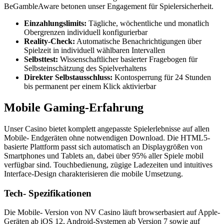
BeGambleAware betonen unser Engagement für Spielersicherheit.
Einzahlungslimits:
Tägliche, wöchentliche und monatlich
Obergrenzen individuell konfigurierbar
Reality-Check:
Automatische Benachrichtigungen über
Spielzeit in individuell wählbaren Intervallen
Selbsttest:
Wissenschaftlicher basierter Fragebogen für
Selbsteinschätzung des Spielverhaltens
Direkter Selbstausschluss:
Kontosperrung für 24 Stunden
bis permanent per einem Klick aktivierbar
Mobile Gaming-Erfahrung
Unser Casino bietet komplett angepasste Spielerlebnisse auf allen
Mobile- Endgeräten ohne notwendigen Download. Die HTML5-
basierte Plattform passt sich automatisch an Displaygrößen von
Smartphones und Tablets an, dabei über 95% aller Spiele mobil
verfügbar sind. Touchbedienung, zügige Ladezeiten und intuitives
Interface-Design charakterisieren die mobile Umsetzung.
Tech- Spezifikationen
Die Mobile- Version von NV Casino läuft browserbasiert auf Apple-
Geräten ab iOS 12, Android-Systemen ab Version 7 sowie auf