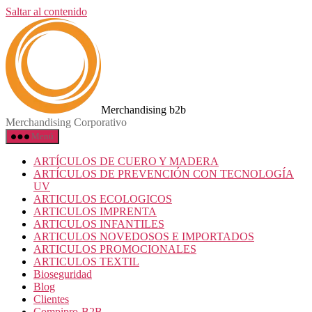
Saltar al contenido
Merchandising b2b
Merchandising Corporativo
Menú
ARTÍCULOS DE CUERO Y MADERA
ARTÍCULOS DE PREVENCIÓN CON TECNOLOGÍA
UV
ARTICULOS ECOLOGICOS
ARTICULOS IMPRENTA
ARTICULOS INFANTILES
ARTICULOS NOVEDOSOS E IMPORTADOS
ARTICULOS PROMOCIONALES
ARTICULOS TEXTIL
Bioseguridad
Blog
Clientes
Compipro-B2B