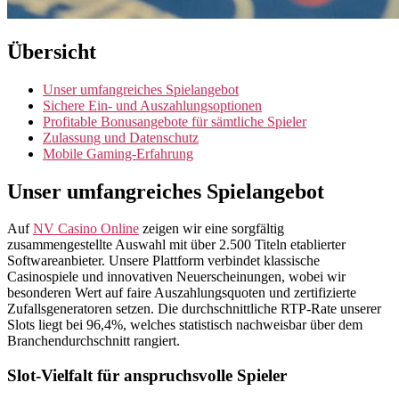
Übersicht
Unser umfangreiches Spielangebot
Sichere Ein- und Auszahlungsoptionen
Profitable Bonusangebote für sämtliche Spieler
Zulassung und Datenschutz
Mobile Gaming-Erfahrung
Unser umfangreiches Spielangebot
Auf
NV Casino Online
zeigen wir eine sorgfältig
zusammengestellte Auswahl mit über 2.500 Titeln etablierter
Softwareanbieter. Unsere Plattform verbindet klassische
Casinospiele und innovativen Neuerscheinungen, wobei wir
besonderen Wert auf faire Auszahlungsquoten und zertifizierte
Zufallsgeneratoren setzen. Die durchschnittliche RTP-Rate unserer
Slots liegt bei 96,4%, welches statistisch nachweisbar über dem
Branchendurchschnitt rangiert.
Slot-Vielfalt für anspruchsvolle Spieler