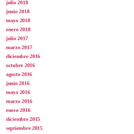
julio 2018
junio 2018
mayo 2018
enero 2018
julio 2017
marzo 2017
diciembre 2016
octubre 2016
agosto 2016
junio 2016
mayo 2016
marzo 2016
enero 2016
diciembre 2015
septiembre 2015