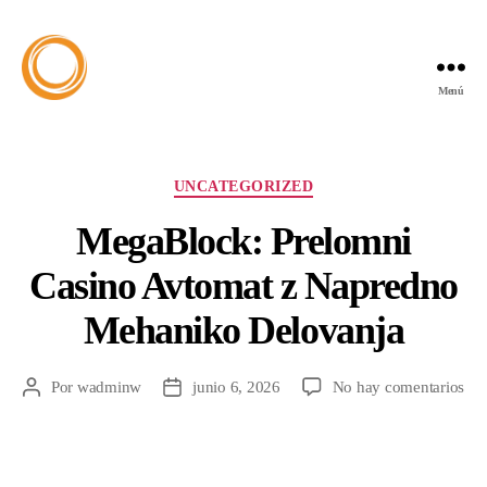
Menú
UNCATEGORIZED
MegaBlock: Prelomni
Casino Avtomat z Napredno
Mehaniko Delovanja
Por
wadminw
junio 6, 2026
No hay comentarios