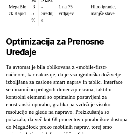
96
Nizka
MegaBlo
,3
-
1 na 75
Hitro igranje,
ck Rapid
5
Srednj
vrtljajev
manjše stave
%
a
Optimizacija za Prenosne
Uređaje
Ta avtomat je bila oblikovana z «mobile-first»
načinom, kar nakazuje, da je vsa igralniška doživetje
izboljšana za zaslone smart naprav in tablic. Interface
se dinamično prilagodi dimenziji ekrana, taktilni
kontrolni elementi so optimalno postavljeni za
enostranski uporabo, grafika pa vzdržuje visoko
resolucijo ne glede na napravo. Preizkušanja so
pokazala, da več kot 68 procentov uporabnikov dostopa
do MegaBlock preko mobilnih naprav, torej smo