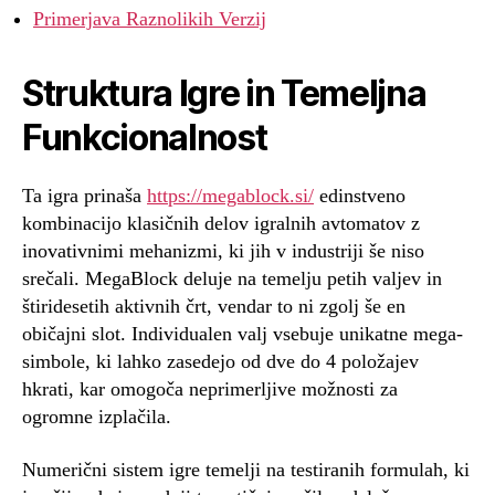
Primerjava Raznolikih Verzij
Struktura Igre in Temeljna
Funkcionalnost
Ta igra prinaša
https://megablock.si/
edinstveno
kombinacijo klasičnih delov igralnih avtomatov z
inovativnimi mehanizmi, ki jih v industriji še niso
srečali. MegaBlock deluje na temelju petih valjev in
štiridesetih aktivnih črt, vendar to ni zgolj še en
običajni slot. Individualen valj vsebuje unikatne mega-
simbole, ki lahko zasedejo od dve do 4 položajev
hkrati, kar omogoča neprimerljive možnosti za
ogromne izplačila.
Numerični sistem igre temelji na testiranih formulah, ki