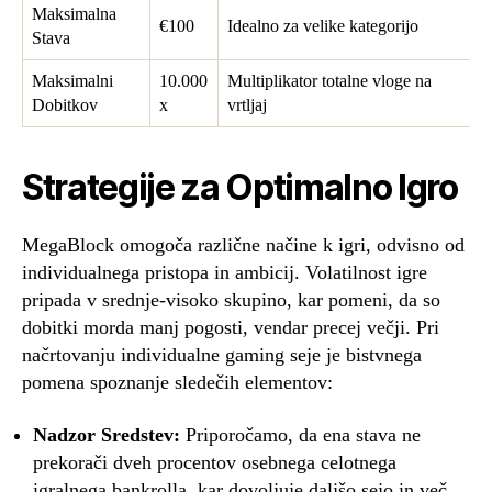
Maksimalna
€100
Idealno za velike kategorijo
Stava
Maksimalni
10.000
Multiplikator totalne vloge na
Dobitkov
x
vrtljaj
Strategije za Optimalno Igro
MegaBlock omogoča različne načine k igri, odvisno od
individualnega pristopa in ambicij. Volatilnost igre
pripada v srednje-visoko skupino, kar pomeni, da so
dobitki morda manj pogosti, vendar precej večji. Pri
načrtovanju individualne gaming seje je bistvnega
pomena spoznanje sledečih elementov:
Nadzor Sredstev:
Priporočamo, da ena stava ne
prekorači dveh procentov osebnega celotnega
igralnega bankrolla, kar dovoljuje daljšo sejo in več