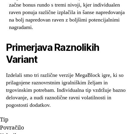
začne bonus rundo s tremi nivoji, kjer individualen
raven ponuja različne izplačila in šanse napredovanja
na bolj napredovan raven z boljšimi potencijalnimi
nagradami.
Primerjava Raznolikih
Variant
Izdelali smo tri različne verzije MegaBlock igre, ki so
prilagojene raznovrstnim igralniškim željam in
trgovinskim potrebam. Individualna tip vzdržuje bazno
delovanje, a nudi raznolične ravni volatilnosti in
pogostosti dodatkov.
Tip
Povračilo