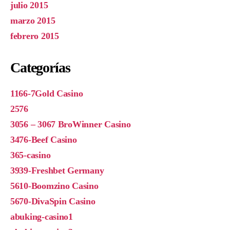
julio 2015
marzo 2015
febrero 2015
Categorías
1166-7Gold Casino
2576
3056 – 3067 BroWinner Casino
3476-Beef Casino
365-casino
3939-Freshbet Germany
5610-Boomzino Casino
5670-DivaSpin Casino
abuking-casino1