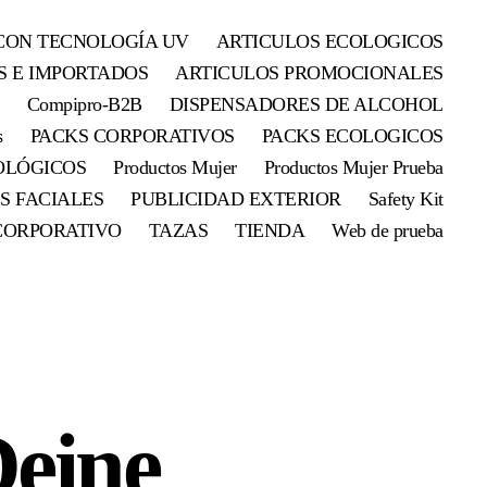
CON TECNOLOGÍA UV
ARTICULOS ECOLOGICOS
S E IMPORTADOS
ARTICULOS PROMOCIONALES
Compipro-B2B
DISPENSADORES DE ALCOHOL
s
PACKS CORPORATIVOS
PACKS ECOLOGICOS
OLÓGICOS
Productos Mujer
Productos Mujer Prueba
S FACIALES
PUBLICIDAD EXTERIOR
Safety Kit
CORPORATIVO
TAZAS
TIENDA
Web de prueba
Deine