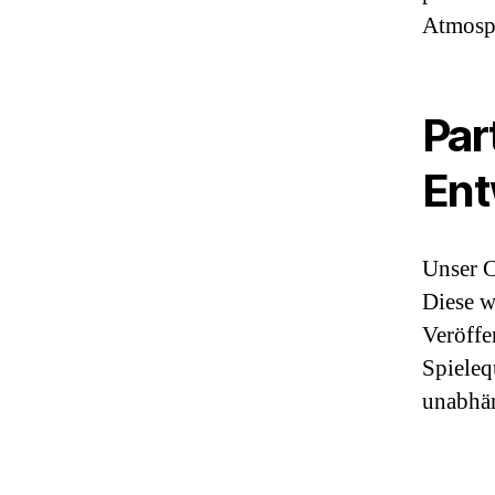
Atmosph
Par
Ent
Unser C
Diese wi
Veröffe
Spieleq
unabhän