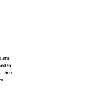
klern.
hesten
. Diese
en