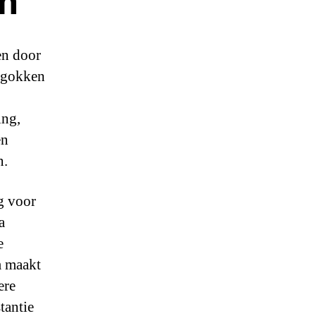
en
en door
e gokken
ing,
en
n.
g voor
a
e
m maakt
ere
tantie