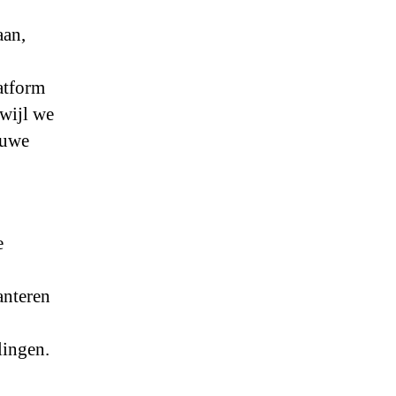
aan,
atform
rwijl we
euwe
e
anteren
lingen.