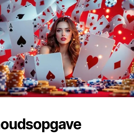
houdsopgave