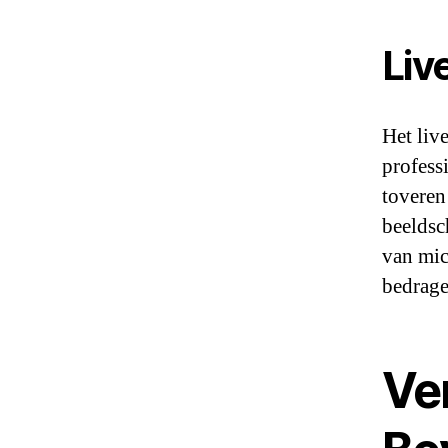
Liv
Het liv
profess
toveren
beeldsc
van mic
bedrage
Ve