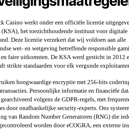
veiligingsmaatregel
ck Casino werkt onder een officiële licentie uitgegev
(KSA), het toezichthoudende instituut voor digital
and. Deze licentie verzekert dat wij voldoen aan alle
ndse wet- en wetgeving betreffende responsible gam
 en faire uitkomsten. De KSA werd gesticht in 2012 
ft strikte standaarden voor elk vergunde exploitante
uiken hoogwaardige encryptie met 256-bits coderin
atransacties. Persoonlijke informatie en financiële dat
gearchiveerd volgens de GDPR-regels, met frequent
ies door onafhankelijke security-experts. Ons systee
ing van Random Number Generatoren (RNG) die ied
econtroleerd worden door eCOGRA, een externe ins