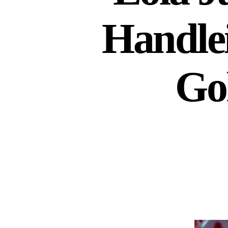
Handlei
Gok