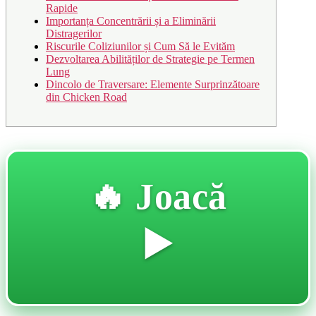
Rapide
Importanța Concentrării și a Eliminării
Distragerilor
Riscurile Coliziunilor și Cum Să le Evităm
Dezvoltarea Abilităților de Strategie pe Termen
Lung
Dincolo de Traversare: Elemente Surprinzătoare
din Chicken Road
🔥 Joacă
▶️