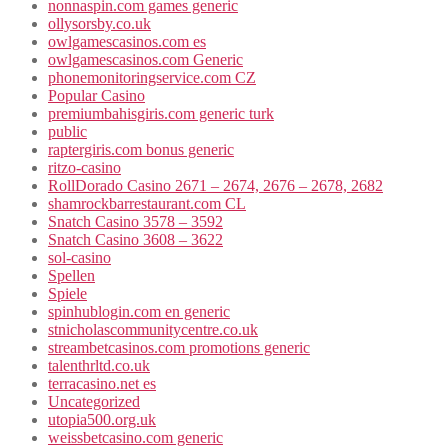
nonnaspin.com games generic
ollysorsby.co.uk
owlgamescasinos.com es
owlgamescasinos.com Generic
phonemonitoringservice.com CZ
Popular Casino
premiumbahisgiris.com generic turk
public
raptergiris.com bonus generic
ritzo-casino
RollDorado Casino 2671 – 2674, 2676 – 2678, 2682
shamrockbarrestaurant.com CL
Snatch Casino 3578 – 3592
Snatch Casino 3608 – 3622
sol-casino
Spellen
Spiele
spinhublogin.com en generic
stnicholascommunitycentre.co.uk
streambetcasinos.com promotions generic
talenthrltd.co.uk
terracasino.net es
Uncategorized
utopia500.org.uk
weissbetcasino.com generic