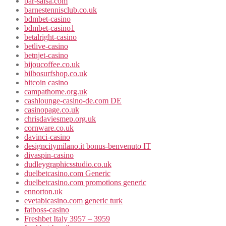
bar-salsa.com
barnestennisclub.co.uk
bdmbet-casino
bdmbet-casino1
betalright-casino
betlive-casino
betnjet-casino
bijoucoffee.co.uk
bilbosurfshop.co.uk
bitcoin casino
campathome.org.uk
cashlounge-casino-de.com DE
casinopage.co.uk
chrisdaviesmep.org.uk
cornware.co.uk
davinci-casino
designcitymilano.it bonus-benvenuto IT
divaspin-casino
dudleygraphicsstudio.co.uk
duelbetcasino.com Generic
duelbetcasino.com promotions generic
ennorton.uk
evetabicasino.com generic turk
fatboss-casino
Freshbet Italy 3957 – 3959