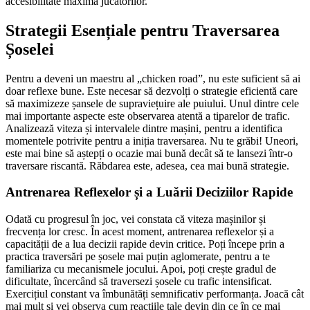
accesibilitate maximă jucătorilor.
Strategii Esențiale pentru Traversarea
Șoselei
Pentru a deveni un maestru al „chicken road”, nu este suficient să ai
doar reflexe bune. Este necesar să dezvolți o strategie eficientă care
să maximizeze șansele de supraviețuire ale puiului. Unul dintre cele
mai importante aspecte este observarea atentă a tiparelor de trafic.
Analizează viteza și intervalele dintre mașini, pentru a identifica
momentele potrivite pentru a iniția traversarea. Nu te grăbi! Uneori,
este mai bine să aștepți o ocazie mai bună decât să te lansezi într-o
traversare riscantă. Răbdarea este, adesea, cea mai bună strategie.
Antrenarea Reflexelor și a Luării Deciziilor Rapide
Odată cu progresul în joc, vei constata că viteza mașinilor și
frecvența lor cresc. În acest moment, antrenarea reflexelor și a
capacității de a lua decizii rapide devin critice. Poți începe prin a
practica traversări pe șosele mai puțin aglomerate, pentru a te
familiariza cu mecanismele jocului. Apoi, poți crește gradul de
dificultate, încercând să traversezi șosele cu trafic intensificat.
Exercițiul constant va îmbunătăți semnificativ performanța. Joacă cât
mai mult și vei observa cum reacțiile tale devin din ce în ce mai