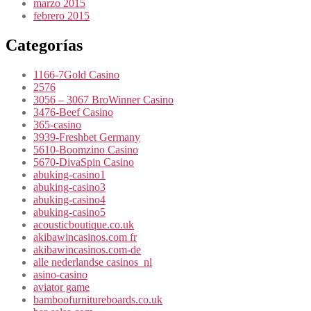
marzo 2015
febrero 2015
Categorías
1166-7Gold Casino
2576
3056 – 3067 BroWinner Casino
3476-Beef Casino
365-casino
3939-Freshbet Germany
5610-Boomzino Casino
5670-DivaSpin Casino
abuking-casino1
abuking-casino3
abuking-casino4
abuking-casino5
acousticboutique.co.uk
akibawincasinos.com fr
akibawincasinos.com-de
alle nederlandse casinos_nl
asino-casino
aviator game
bamboofurnitureboards.co.uk