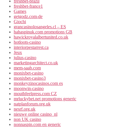
freshbet-brazil
freshbet-france1
Games
getgodz.com-de
Giochi
grancasinolosangeles.cl – ES
hahaspinuk.com promotions GB
hawickroyalalbertunited.co.uk
hotloots-casino
interiorpestarrest.ca
Jeux
julius-casino
marketingarchitect.co.uk
mem-saab.com
monixbet-casino
monixbet-casino3
monkeyzinocasinos.com es
moonwin-casino
mouthfeelpress.com CZ
mrluckybet.net promotions generic
natplanforum.org.uk
nesrf.org.uk
nieuwe online casino_nl
non UK casino
nonnaspin.com en generic