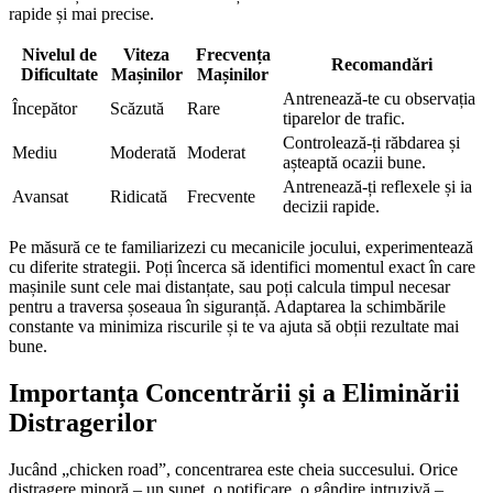
rapide și mai precise.
Nivelul de
Viteza
Frecvența
Recomandări
Dificultate
Mașinilor
Mașinilor
Antrenează-te cu observația
Începător
Scăzută
Rare
tiparelor de trafic.
Controlează-ți răbdarea și
Mediu
Moderată
Moderat
așteaptă ocazii bune.
Antrenează-ți reflexele și ia
Avansat
Ridicată
Frecvente
decizii rapide.
Pe măsură ce te familiarizezi cu mecanicile jocului, experimentează
cu diferite strategii. Poți încerca să identifici momentul exact în care
mașinile sunt cele mai distanțate, sau poți calcula timpul necesar
pentru a traversa șoseaua în siguranță. Adaptarea la schimbările
constante va minimiza riscurile și te va ajuta să obții rezultate mai
bune.
Importanța Concentrării și a Eliminării
Distragerilor
Jucând „chicken road”, concentrarea este cheia succesului. Orice
distragere minoră – un sunet, o notificare, o gândire intruzivă –