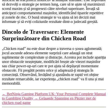
să dezvolți o strategie pe termen lung, care să te ajute să maximizezi
scorul maxim și să progresezi către niveluri superioare. Învață să
anticipezi comportamentul mașinilor, identificând tiparele repetitive
și zonele de risc. O bună strategie te va ajuta să iei decizii mai
informate și să eviți coliziunile rezultate dintr-o judecată greșită.
Dincolo de Traversare: Elemente
Surprinzătoare din Chicken Road
„Chicken road” nu este doar despre a traversa o șosea aglomerată;
jocul ascunde adesea elemente surpriză care adaugă un strat
suplimentar de complexitate și distracție. Acestea pot include apariția
unor obstacole neașteptate, modificări bruște ale vitezei mașinilor
sau chiar power-up-uri care te pot ajuta să depășești momentane
obstacole. Fii pregătit pentru orice și adaptează-ți strategia în
consecință. Observând, învățând și ajustându-te rapid vei obține
rezultate remarcabile, iar experiența „chicken road” va fi una și mai
memorabilă.
←
BetNinja Gaming Platform UK: Your Personal Complete Manual
to Gambling Quality
→
Gelaagde Spanning en Plezier met de
chicken road game