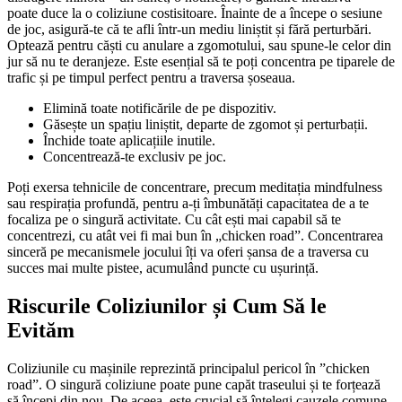
poate duce la o coliziune costisitoare. Înainte de a începe o sesiune
de joc, asigură-te că te afli într-un mediu liniștit și fără perturbări.
Optează pentru căști cu anulare a zgomotului, sau spune-le celor din
jur să nu te deranjeze. Este esențial să te poți concentra pe tiparele de
trafic și pe timpul perfect pentru a traversa șoseaua.
Elimină toate notificările de pe dispozitiv.
Găsește un spațiu liniștit, departe de zgomot și perturbații.
Închide toate aplicațiile inutile.
Concentrează-te exclusiv pe joc.
Poți exersa tehnicile de concentrare, precum meditația mindfulness
sau respirația profundă, pentru a-ți îmbunătăți capacitatea de a te
focaliza pe o singură activitate. Cu cât ești mai capabil să te
concentrezi, cu atât vei fi mai bun în „chicken road”. Concentrarea
sinceră pe mecanismele jocului îți va oferi șansa de a traversa cu
succes mai multe pistee, acumulând puncte cu ușurință.
Riscurile Coliziunilor și Cum Să le
Evităm
Coliziunile cu mașinile reprezintă principalul pericol în ”chicken
road”. O singură coliziune poate pune capăt traseului și te forțează
să începi din nou. De aceea, este crucial să înțelegi cauzele comune