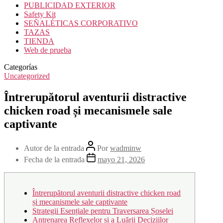
PUBLICIDAD EXTERIOR
Safety Kit
SEÑALÉTICAS CORPORATIVO
TAZAS
TIENDA
Web de prueba
Categorías
Uncategorized
Întrerupătorul aventurii distractive
chicken road și mecanismele sale
captivante
Autor de la entrada
Por
wadminw
Fecha de la entrada
mayo 21, 2026
Întrerupătorul aventurii distractive chicken road
și mecanismele sale captivante
Strategii Esențiale pentru Traversarea Șoselei
Antrenarea Reflexelor și a Luării Deciziilor