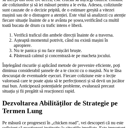
ale coliziunilor și să iei măsuri pentru a le evita. Adesea, coliziunile
sunt cauzate de o decizie pripită, de o estimare greșită a vitezei
mașinii sau de o distragere a atenției. Este vital să analizezi cu atenție
fiecare situație înainte de a te avânta pe șosea,verificând ca multil
toată bucata de drum cu trafic intens e liberă.
Verifică traficul din ambele direcții înainte de a traversa.
Așteaptă momentul potrivit, când nu există mașini în
apropiere.
Nu te panica și nu face mișcări bruște.
Păstrează calmul și concentrază-te pe macheta jocului.
Înțelegând riscurile și aplicând metode de prevenire eficiente, poți
diminua considerabil șansele de a te ciocni cu o mașină. Nu te lăsa
descurajat de eventualele eșecuri. Fiecare coliziune este o lecție
valoroasă care te poate ajuta să te perfecționezi și să devii un jucător
mai bun. Anticipează potențialele probleme, evaluează precaut
situația și fii pregătit să reacționezi rapid.
Dezvoltarea Abilităților de Strategie pe
Termen Lung
Pe măsură ce progresezi în „chicken road”, vei descoperi că nu este
suficient să reacționezi instinctiv la situațiile imediate. Este important