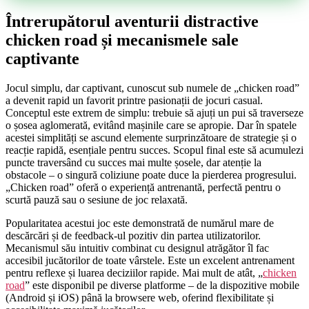
Întrerupătorul aventurii distractive
chicken road și mecanismele sale
captivante
Jocul simplu, dar captivant, cunoscut sub numele de „chicken road”
a devenit rapid un favorit printre pasionații de jocuri casual.
Conceptul este extrem de simplu: trebuie să ajuți un pui să traverseze
o șosea aglomerată, evitând mașinile care se apropie. Dar în spatele
acestei simplități se ascund elemente surprinzătoare de strategie și o
reacție rapidă, esențiale pentru succes. Scopul final este să acumulezi
puncte traversând cu succes mai multe șosele, dar atenție la
obstacole – o singură coliziune poate duce la pierderea progresului.
„Chicken road” oferă o experiență antrenantă, perfectă pentru o
scurtă pauză sau o sesiune de joc relaxată.
Popularitatea acestui joc este demonstrată de numărul mare de
descărcări și de feedback-ul pozitiv din partea utilizatorilor.
Mecanismul său intuitiv combinat cu designul atrăgător îl fac
accesibil jucătorilor de toate vârstele. Este un excelent antrenament
pentru reflexe și luarea deciziilor rapide. Mai mult de atât, „
chicken
road
” este disponibil pe diverse platforme – de la dispozitive mobile
(Android și iOS) până la browsere web, oferind flexibilitate și