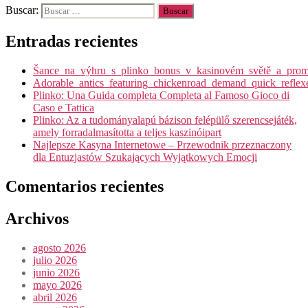
Buscar:
Entradas recientes
Šance_na_výhru_s_plinko_bonus_v_kasinovém_světě_a_promy
Adorable_antics_featuring_chickenroad_demand_quick_reflex
Plinko: Una Guida completa Completa al Famoso Gioco di
Caso e Tattica
Plinko: Az a tudományalapú bázison felépülő szerencsejáték,
amely forradalmasította a teljes kaszinóipart
Najlepsze Kasyna Internetowe – Przewodnik przeznaczony
dla Entuzjastów Szukających Wyjątkowych Emocji
Comentarios recientes
Archivos
agosto 2026
julio 2026
junio 2026
mayo 2026
abril 2026