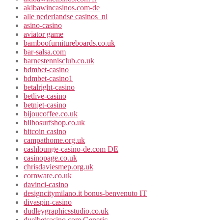
akibawincasinos.com-de
alle nederlandse casinos_nl
asino-casino
aviator game
bamboofurnitureboards.co.uk
bar-salsa.com
barnestennisclub.co.uk
bdmbet-casino
bdmbet-casino1
betalright-casino
betlive-casino
betnjet-casino
bijoucoffee.co.uk
bilbosurfshop.co.uk
bitcoin casino
campathome.org.uk
cashlounge-casino-de.com DE
casinopage.co.uk
chrisdaviesmep.org.uk
cornware.co.uk
davinci-casino
designcitymilano.it bonus-benvenuto IT
divaspin-casino
dudleygraphicsstudio.co.uk
duelbetcasino.com Generic