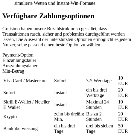
simulierte Wetten und Instant-Win-Formate
Verfügbare Zahlungsoptionen
Golisimo haben unsere Bezahlstruktur so gestaltet, dass
Transaktionen rasch, sicher und problemlos durchgeführt werden
lassen. Die Auswahl der unterstützten Optionen ermöglicht es jedem
Nutzer, seine passend einen beste Option zu wählen.
Payment-Option
Einzahlungsdauer
Auszahlungsdauer
Min-Betrag
10
Visa Card / Mastercard
Sofort
3-5 Werktage
EUR
ein bis drei
20
Sofort
Instant
Werktage
EUR
Skrill E-Wallet / Neteller
Maximal 24
10
Instant
E-Wallet
Stunden
EUR
zehn bis dreißig
Bis zu 2
20
Krypto
Min.
Stunden
EUR
ein bis drei
drei bis sieben
50
Banküberweisung
Tage
Tage
EUR