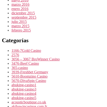
mayo 2016
marzo 2016
enero 2016
diciembre 2015
septiembre 2015
julio 2015
marzo 2015
febrero 2015
Categorías
1166-7Gold Casino
2576
3056 – 3067 BroWinner Casino
3476-Beef Casino
365-casino
3939-Freshbet Germany
5610-Boomzino Casino
5670-DivaSpin Casino
abuking-casino1
abuking-casino3
abuking-casino4
abuking-casino5
acousticboutique.co.uk
akibawincasinos.com fr