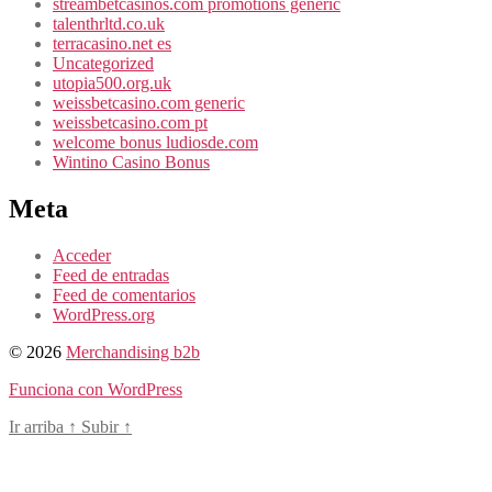
streambetcasinos.com promotions generic
talenthrltd.co.uk
terracasino.net es
Uncategorized
utopia500.org.uk
weissbetcasino.com generic
weissbetcasino.com pt
welcome bonus ludiosde.com
Wintino Casino Bonus
Meta
Acceder
Feed de entradas
Feed de comentarios
WordPress.org
© 2026
Merchandising b2b
Funciona con WordPress
Ir arriba
↑
Subir
↑