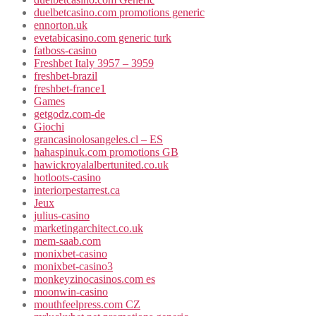
duelbetcasino.com promotions generic
ennorton.uk
evetabicasino.com generic turk
fatboss-casino
Freshbet Italy 3957 – 3959
freshbet-brazil
freshbet-france1
Games
getgodz.com-de
Giochi
grancasinolosangeles.cl – ES
hahaspinuk.com promotions GB
hawickroyalalbertunited.co.uk
hotloots-casino
interiorpestarrest.ca
Jeux
julius-casino
marketingarchitect.co.uk
mem-saab.com
monixbet-casino
monixbet-casino3
monkeyzinocasinos.com es
moonwin-casino
mouthfeelpress.com CZ