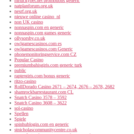
mrluckybet.net promotions generic
natplanforum.org.uk
nesrf.org.uk
nieuwe online casino_nl
non UK casino
nonnaspin.com en generic
nonnaspin.com games generic
ollysorsby.co.uk
owlgamescasinos.com es
owlgamescasinos.com Generic
phonemonitoringservice.com CZ
Popular Casino
premiumbahisgiris.com generic turk
public
raptergiris.com bonus generic
ritzo-casino
RollDorado Casino 2671 – 2674, 2676 – 2678, 2682
shamrockbarrestaurant.com CL
Snatch Casino 3578 – 3592
Snatch Casino 3608 – 3622
sol-casino
Spellen
Spiele
spinhublogin.com en generic
stnicholascommunitycentre.co.uk