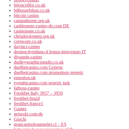
bijoucoffee.co.uk
bilbosurfshop.co.uk
bitcoin casino
campathome.org.uk
cashlounge-casino-de.com DE
casinopage.co.uk
chrisdaviesmep.org.uk
cornware.co.uk
davinci-casino
designcitymilano.it bonus-benvenuto IT
divaspin-casino
dudleygraphicsstudio.co.uk
duelbetcasino.com Generic
duelbetcasino.com promotions generic
ennorton.uk
evetabicasino.com generic turk
fatboss-casino
Freshbet Italy 3957 – 3959
freshbet-brazil
freshbet-france1
Games
getgodz.com-de
Giochi
grancasinolosangeles.cl – ES