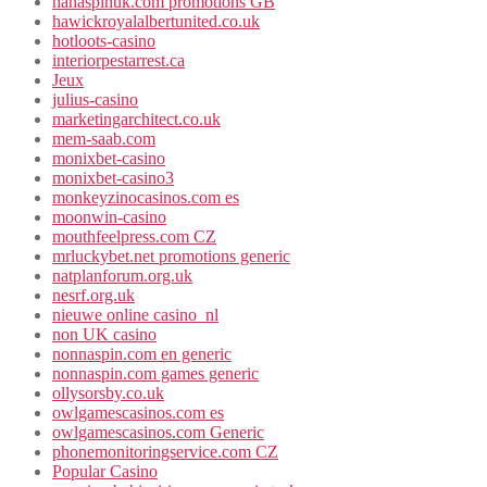
hahaspinuk.com promotions GB
hawickroyalalbertunited.co.uk
hotloots-casino
interiorpestarrest.ca
Jeux
julius-casino
marketingarchitect.co.uk
mem-saab.com
monixbet-casino
monixbet-casino3
monkeyzinocasinos.com es
moonwin-casino
mouthfeelpress.com CZ
mrluckybet.net promotions generic
natplanforum.org.uk
nesrf.org.uk
nieuwe online casino_nl
non UK casino
nonnaspin.com en generic
nonnaspin.com games generic
ollysorsby.co.uk
owlgamescasinos.com es
owlgamescasinos.com Generic
phonemonitoringservice.com CZ
Popular Casino