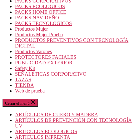
PACKS CORPORATIVOS
PACKS ECOLOGICOS
PACKS HOME OFFICE
PACKS NAVIDEÑO
PACKS TECNOLÓGICOS
Productos Mujer
Productos Mujer Prueba
PRODUCTOS PREVENTIVOS CON TECNOLOGÍA
DIGITAL
Productos Varones
PROTECTORES FACIALES
PUBLICIDAD EXTERIOR
Safety Kit
SEÑALÉTICAS CORPORATIVO
TAZAS
TIENDA
Web de prueba
Cerrar el menú
ARTÍCULOS DE CUERO Y MADERA
ARTÍCULOS DE PREVENCIÓN CON TECNOLOGÍA
UV
ARTICULOS ECOLOGICOS
ARTICULOS IMPRENTA