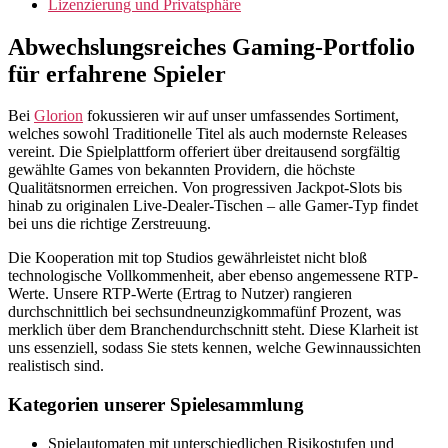
Lizenzierung und Privatsphäre
Abwechslungsreiches Gaming-Portfolio
für erfahrene Spieler
Bei
Glorion
fokussieren wir auf unser umfassendes Sortiment,
welches sowohl Traditionelle Titel als auch modernste Releases
vereint. Die Spielplattform offeriert über dreitausend sorgfältig
gewählte Games von bekannten Providern, die höchste
Qualitätsnormen erreichen. Von progressiven Jackpot-Slots bis
hinab zu originalen Live-Dealer-Tischen – alle Gamer-Typ findet
bei uns die richtige Zerstreuung.
Die Kooperation mit top Studios gewährleistet nicht bloß
technologische Vollkommenheit, aber ebenso angemessene RTP-
Werte. Unsere RTP-Werte (Ertrag to Nutzer) rangieren
durchschnittlich bei sechsundneunzigkommafünf Prozent, was
merklich über dem Branchendurchschnitt steht. Diese Klarheit ist
uns essenziell, sodass Sie stets kennen, welche Gewinnaussichten
realistisch sind.
Kategorien unserer Spielesammlung
Spielautomaten mit unterschiedlichen Risikostufen und