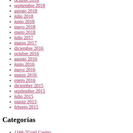
octubre 2018
septiembre 2018
agosto 2018
julio 2018
junio 2018
mayo 2018
enero 2018
julio 2017
marzo 2017
diciembre 2016
octubre 2016
agosto 2016
junio 2016
mayo 2016
marzo 2016
enero 2016
diciembre 2015
septiembre 2015
julio 2015
marzo 2015
febrero 2015
Categorías
1166-7Gold Casino