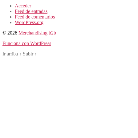
Acceder
Feed de entradas
Feed de comentarios
WordPress.org
© 2026
Merchandising b2b
Funciona con WordPress
Ir arriba
↑
Subir
↑