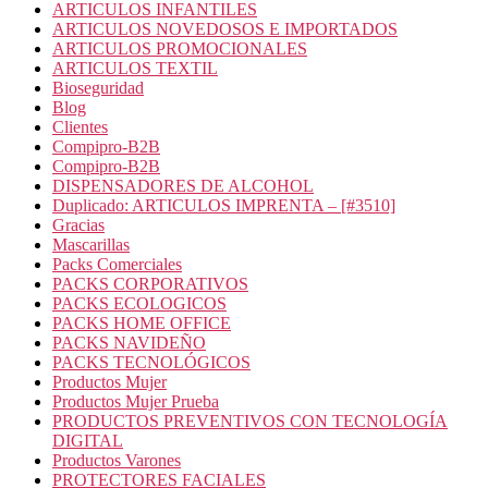
ARTICULOS INFANTILES
ARTICULOS NOVEDOSOS E IMPORTADOS
ARTICULOS PROMOCIONALES
ARTICULOS TEXTIL
Bioseguridad
Blog
Clientes
Compipro-B2B
Compipro-B2B
DISPENSADORES DE ALCOHOL
Duplicado: ARTICULOS IMPRENTA – [#3510]
Gracias
Mascarillas
Packs Comerciales
PACKS CORPORATIVOS
PACKS ECOLOGICOS
PACKS HOME OFFICE
PACKS NAVIDEÑO
PACKS TECNOLÓGICOS
Productos Mujer
Productos Mujer Prueba
PRODUCTOS PREVENTIVOS CON TECNOLOGÍA
DIGITAL
Productos Varones
PROTECTORES FACIALES