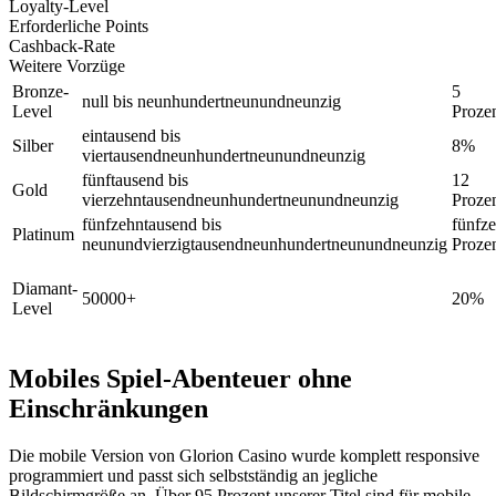
Loyalty-Level
Erforderliche Points
Cashback-Rate
Weitere Vorzüge
Bronze-
5
null bis neunhundertneunundneunzig
Level
Proze
eintausend bis
Silber
8%
viertausendneunhundertneunundneunzig
fünftausend bis
12
Gold
vierzehntausendneunhundertneunundneunzig
Proze
fünfzehntausend bis
fünfz
Platinum
neunundvierzigtausendneunhundertneunundneunzig
Proze
Diamant-
50000+
20%
Level
Mobiles Spiel-Abenteuer ohne
Einschränkungen
Die mobile Version von Glorion Casino wurde komplett responsive
programmiert und passt sich selbstständig an jegliche
Bildschirmgröße an. Über 95 Prozent unserer Titel sind für mobile