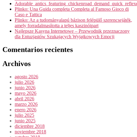
Adorable_antics_featuring_chickenroad_demand_quick_reflex
Plinko: Una Guida completa Completa al Famoso Gioco di
Caso e Tattica
Plinko: Az a tudományalapú bázison felépülő szerencsejáték,
amely forradalmasította a teljes kaszinóipart
Najlepsze Kasyna Internetowe – Przewodnik przeznaczony
dla Entuzjastów Szukających Wyjątkowych Emocji
Comentarios recientes
Archivos
agosto 2026
julio 2026
junio 2026
mayo 2026
abril 2026
marzo 2026
enero 2026
julio 2025
junio 2025
diciembre 2018
noviembre 2018