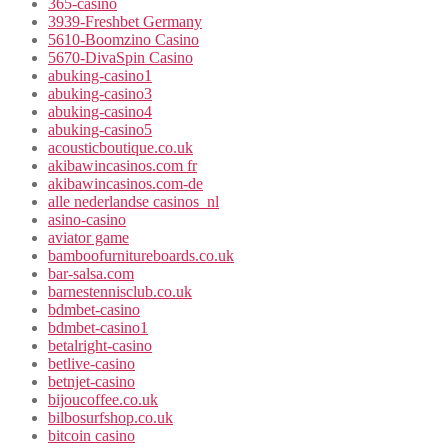
365-casino
3939-Freshbet Germany
5610-Boomzino Casino
5670-DivaSpin Casino
abuking-casino1
abuking-casino3
abuking-casino4
abuking-casino5
acousticboutique.co.uk
akibawincasinos.com fr
akibawincasinos.com-de
alle nederlandse casinos_nl
asino-casino
aviator game
bamboofurnitureboards.co.uk
bar-salsa.com
barnestennisclub.co.uk
bdmbet-casino
bdmbet-casino1
betalright-casino
betlive-casino
betnjet-casino
bijoucoffee.co.uk
bilbosurfshop.co.uk
bitcoin casino