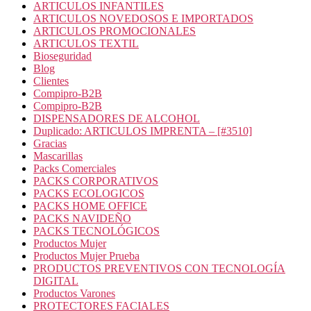
ARTICULOS INFANTILES
ARTICULOS NOVEDOSOS E IMPORTADOS
ARTICULOS PROMOCIONALES
ARTICULOS TEXTIL
Bioseguridad
Blog
Clientes
Compipro-B2B
Compipro-B2B
DISPENSADORES DE ALCOHOL
Duplicado: ARTICULOS IMPRENTA – [#3510]
Gracias
Mascarillas
Packs Comerciales
PACKS CORPORATIVOS
PACKS ECOLOGICOS
PACKS HOME OFFICE
PACKS NAVIDEÑO
PACKS TECNOLÓGICOS
Productos Mujer
Productos Mujer Prueba
PRODUCTOS PREVENTIVOS CON TECNOLOGÍA
DIGITAL
Productos Varones
PROTECTORES FACIALES