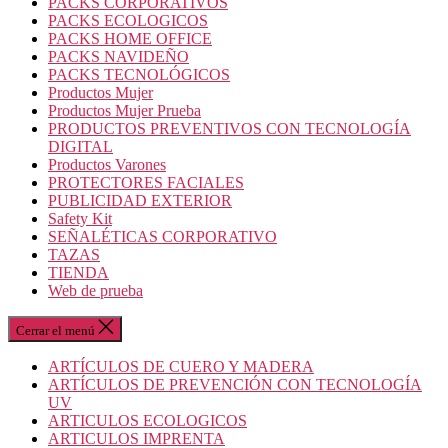
PACKS CORPORATIVOS
PACKS ECOLOGICOS
PACKS HOME OFFICE
PACKS NAVIDEÑO
PACKS TECNOLÓGICOS
Productos Mujer
Productos Mujer Prueba
PRODUCTOS PREVENTIVOS CON TECNOLOGÍA
DIGITAL
Productos Varones
PROTECTORES FACIALES
PUBLICIDAD EXTERIOR
Safety Kit
SEÑALÉTICAS CORPORATIVO
TAZAS
TIENDA
Web de prueba
Cerrar el menú
ARTÍCULOS DE CUERO Y MADERA
ARTÍCULOS DE PREVENCIÓN CON TECNOLOGÍA
UV
ARTICULOS ECOLOGICOS
ARTICULOS IMPRENTA