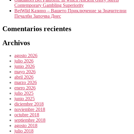
Contemporary Gambling Superiority
BetWild Казино – Вашето Приключение за Значителни
Печалби Започва Днес
Comentarios recientes
Archivos
agosto 2026
julio 2026
junio 2026
mayo 2026
abril 2026
marzo 2026
enero 2026
julio 2025
junio 2025
diciembre 2018
noviembre 2018
octubre 2018
septiembre 2018
agosto 2018
julio 2018