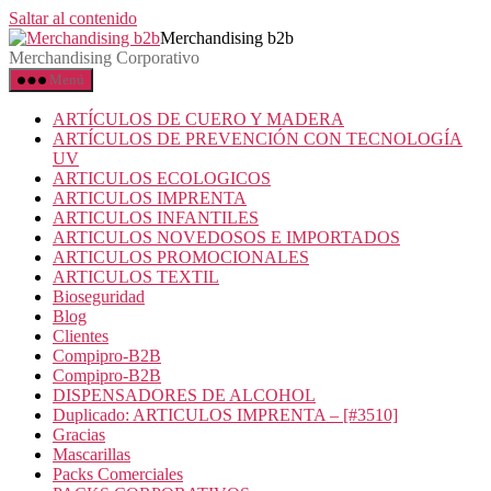
Saltar al contenido
Merchandising b2b
Merchandising Corporativo
Menú
ARTÍCULOS DE CUERO Y MADERA
ARTÍCULOS DE PREVENCIÓN CON TECNOLOGÍA
UV
ARTICULOS ECOLOGICOS
ARTICULOS IMPRENTA
ARTICULOS INFANTILES
ARTICULOS NOVEDOSOS E IMPORTADOS
ARTICULOS PROMOCIONALES
ARTICULOS TEXTIL
Bioseguridad
Blog
Clientes
Compipro-B2B
Compipro-B2B
DISPENSADORES DE ALCOHOL
Duplicado: ARTICULOS IMPRENTA – [#3510]
Gracias
Mascarillas
Packs Comerciales