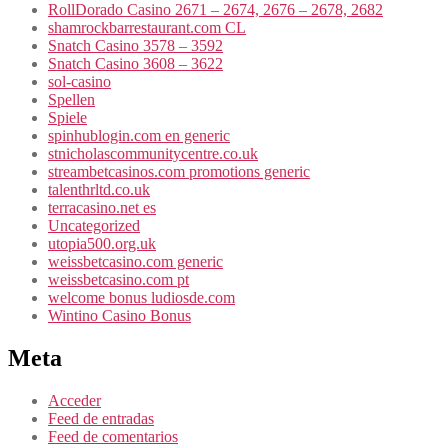
RollDorado Casino 2671 – 2674, 2676 – 2678, 2682
shamrockbarrestaurant.com CL
Snatch Casino 3578 – 3592
Snatch Casino 3608 – 3622
sol-casino
Spellen
Spiele
spinhublogin.com en generic
stnicholascommunitycentre.co.uk
streambetcasinos.com promotions generic
talenthrltd.co.uk
terracasino.net es
Uncategorized
utopia500.org.uk
weissbetcasino.com generic
weissbetcasino.com pt
welcome bonus ludiosde.com
Wintino Casino Bonus
Meta
Acceder
Feed de entradas
Feed de comentarios