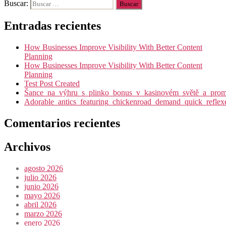
Buscar:
Entradas recientes
How Businesses Improve Visibility With Better Content
Planning
How Businesses Improve Visibility With Better Content
Planning
Test Post Created
Šance_na_výhru_s_plinko_bonus_v_kasinovém_světě_a_promy
Adorable_antics_featuring_chickenroad_demand_quick_reflex
Comentarios recientes
Archivos
agosto 2026
julio 2026
junio 2026
mayo 2026
abril 2026
marzo 2026
enero 2026