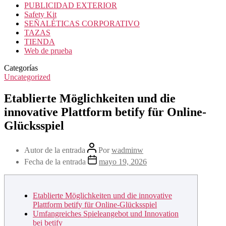
PUBLICIDAD EXTERIOR
Safety Kit
SEÑALÉTICAS CORPORATIVO
TAZAS
TIENDA
Web de prueba
Categorías
Uncategorized
Etablierte Möglichkeiten und die
innovative Plattform betify für Online-
Glücksspiel
Autor de la entrada
Por
wadminw
Fecha de la entrada
mayo 19, 2026
Etablierte Möglichkeiten und die innovative
Plattform betify für Online-Glücksspiel
Umfangreiches Spieleangebot und Innovation
bei betify