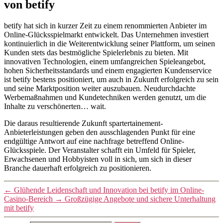
von betify
betify hat sich in kurzer Zeit zu einem renommierten Anbieter im
Online-Glücksspielmarkt entwickelt. Das Unternehmen investiert
kontinuierlich in die Weiterentwicklung seiner Plattform, um seinen
Kunden stets das bestmögliche Spielerlebnis zu bieten. Mit
innovativen Technologien, einem umfangreichen Spieleangebot,
hohen Sicherheitsstandards und einem engagierten Kundenservice
ist betify bestens positioniert, um auch in Zukunft erfolgreich zu sein
und seine Marktposition weiter auszubauen. Neudurchdachte
Werbemaßnahmen und Kundetechniken werden genutzt, um die
Inhalte zu verschönerten… wait.
Die daraus resultierende Zukunft spartertainement-
Anbieterleistungen geben den ausschlagenden Punkt für eine
endgültige Antwort auf eine nachfrage betreffend Online-
Glücksspiele. Der Veranstalter schafft ein Umfeld für Spieler,
Erwachsenen und Hobbyisten voll in sich, um sich in dieser
Branche dauerhaft erfolgreich zu positionieren.
←
Glühende Leidenschaft und Innovation bei betify im Online-
Casino-Bereich
→
Großzügige Angebote und sichere Unterhaltung
mit betify