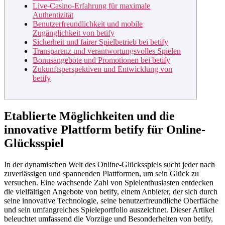
Live-Casino-Erfahrung für maximale
Authentizität
Benutzerfreundlichkeit und mobile
Zugänglichkeit von betify
Sicherheit und fairer Spielbetrieb bei betify
Transparenz und verantwortungsvolles Spielen
Bonusangebote und Promotionen bei betify
Zukunftsperspektiven und Entwicklung von
betify
Etablierte Möglichkeiten und die
innovative Plattform betify für Online-
Glücksspiel
In der dynamischen Welt des Online-Glücksspiels sucht jeder nach
zuverlässigen und spannenden Plattformen, um sein Glück zu
versuchen. Eine wachsende Zahl von Spielenthusiasten entdecken
die vielfältigen Angebote von betify, einem Anbieter, der sich durch
seine innovative Technologie, seine benutzerfreundliche Oberfläche
und sein umfangreiches Spieleportfolio auszeichnet. Dieser Artikel
beleuchtet umfassend die Vorzüge und Besonderheiten von betify,