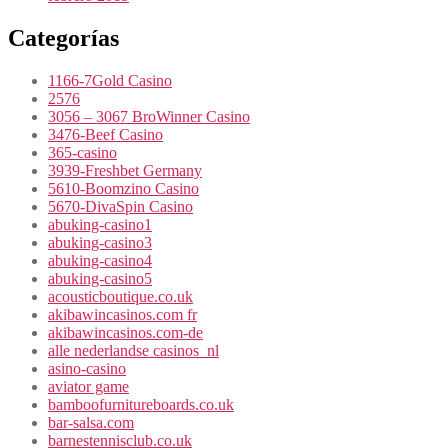
Categorías
1166-7Gold Casino
2576
3056 – 3067 BroWinner Casino
3476-Beef Casino
365-casino
3939-Freshbet Germany
5610-Boomzino Casino
5670-DivaSpin Casino
abuking-casino1
abuking-casino3
abuking-casino4
abuking-casino5
acousticboutique.co.uk
akibawincasinos.com fr
akibawincasinos.com-de
alle nederlandse casinos_nl
asino-casino
aviator game
bamboofurnitureboards.co.uk
bar-salsa.com
barnestennisclub.co.uk