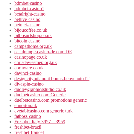
bdmbet-casino
bdmbet-casino1
betalright-casino
betlive-casino
betnjet-casino
bijoucoffee.co.uk
bilbosurfshop.co.uk
bitcoin casino
campathome.org.uk
cashlounge-casino-de.com DE
casinopage.co.uk
chrisdaviesmep.org.uk
cornware.co.uk
davinci-casino
designcitymilano.it bonus-benvenuto IT
divaspin-casino
dudleygraphicsstudio.co.uk
duelbetcasino.com Generic
duelbetcasino.com promotions generic
ennorton.uk
evetabicasino.com generic turk
fatboss-casino
Freshbet Italy 3957 – 3959
freshbet-brazil
freshbet-france1