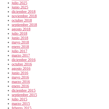
julio 2025
junio 2025
diciembre 2018
noviembre 2018
octubre 2018
septiembre 2018
agosto 2018
julio 2018
junio 2018
mayo 2018
enero 2018
julio 2017
marzo 2017
diciembre 2016
octubre 2016
agosto 2016
junio 2016
mayo 2016
marzo 2016
enero 2016
diciembre 2015
septiembre 2015
julio 2015
marzo 2015
febrero 2015