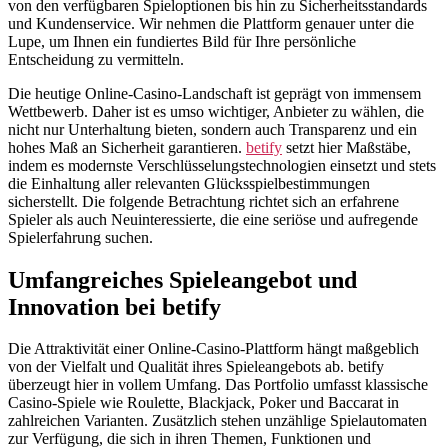
von den verfügbaren Spieloptionen bis hin zu Sicherheitsstandards
und Kundenservice. Wir nehmen die Plattform genauer unter die
Lupe, um Ihnen ein fundiertes Bild für Ihre persönliche
Entscheidung zu vermitteln.
Die heutige Online-Casino-Landschaft ist geprägt von immensem
Wettbewerb. Daher ist es umso wichtiger, Anbieter zu wählen, die
nicht nur Unterhaltung bieten, sondern auch Transparenz und ein
hohes Maß an Sicherheit garantieren.
betify
setzt hier Maßstäbe,
indem es modernste Verschlüsselungstechnologien einsetzt und stets
die Einhaltung aller relevanten Glücksspielbestimmungen
sicherstellt. Die folgende Betrachtung richtet sich an erfahrene
Spieler als auch Neuinteressierte, die eine seriöse und aufregende
Spielerfahrung suchen.
Umfangreiches Spieleangebot und
Innovation bei betify
Die Attraktivität einer Online-Casino-Plattform hängt maßgeblich
von der Vielfalt und Qualität ihres Spieleangebots ab. betify
überzeugt hier in vollem Umfang. Das Portfolio umfasst klassische
Casino-Spiele wie Roulette, Blackjack, Poker und Baccarat in
zahlreichen Varianten. Zusätzlich stehen unzählige Spielautomaten
zur Verfügung, die sich in ihren Themen, Funktionen und